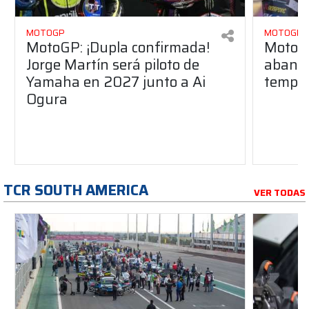
MOTOGP
MOTOGP
MotoGP: ¡Dupla confirmada!
MotoGP
Jorge Martín será piloto de
aband
Yamaha en 2027 junto a Ai
tempo
Ogura
TCR SOUTH AMERICA
VER TODAS