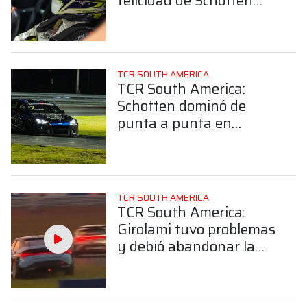
felicidad de Schotten
luego de obtener el
triunfo en Cuiabá
TCR SOUTH AMERICA
TCR South America:
Schotten dominó de
punta a punta en
Cuiabá y se quedó con la
victoria en la segunda
final
TCR SOUTH AMERICA
TCR South America:
Girolami tuvo problemas
y debió abandonar la
segunda final en Cuiabá