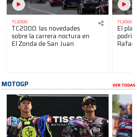
TC2000
TC2000
TC2000: las novedades
El pla
sobre la carrera noctura en
podría
El Zonda de San Juan
Rafael
MOTOGP
VER TODAS