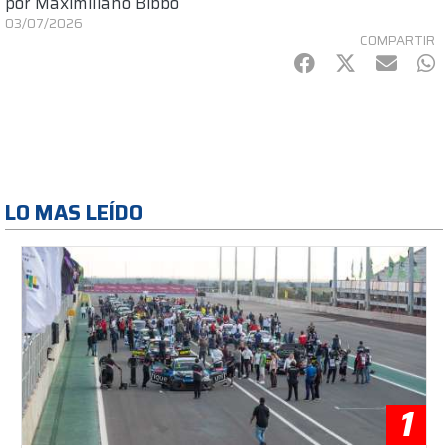
por
Maximiliano Bibbo
03/07/2026
COMPARTIR
Facebook
Twitter
mail
Wh
LO MAS LEÍDO
1