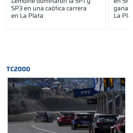
Lemoine dominaron la SP1 y
en SP1
SP3 en una caótica carrera
ganaro
en La Plata
La Pla
TC2000