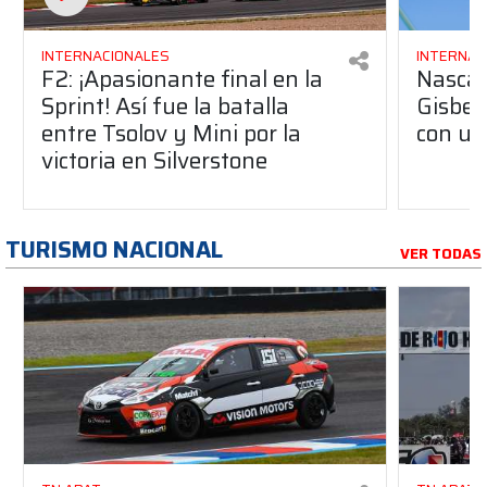
INTERNACIONALES
INTERNAC
F2: ¡Apasionante final en la
Nascar
Sprint! Así fue la batalla
Gisbe
entre Tsolov y Mini por la
con un 
victoria en Silverstone
TURISMO NACIONAL
VER TODAS