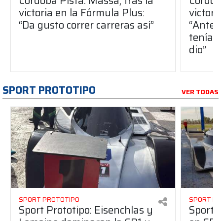
Córdoba Pista: Massa, tras la
Córdob
victoria en la Fórmula Plus:
victor
“Da gusto correr carreras así”
“Antes
teníam
dio”
SPORT PROTOTIPO
VER TODAS
SPORT PROTOTIPO
SPORT P
Sport Prototipo: Eisenchlas y
Sport 