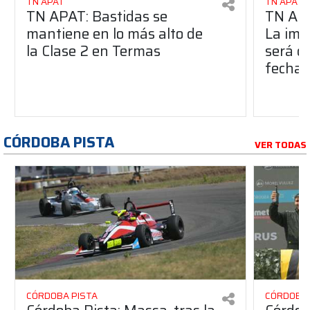
TN APAT
TN APAT
TN APAT: Bastidas se
TN APA
mantiene en lo más alto de
La imp
la Clase 2 en Termas
será c
fecha 
CÓRDOBA PISTA
VER TODAS
CÓRDOBA PISTA
CÓRDOBA 