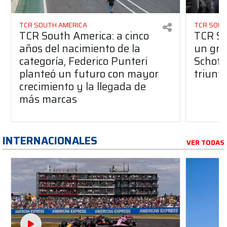
TCR SOUTH AMERICA
TCR SOUT
TCR South America: a cinco
TCR So
años del nacimiento de la
un gran
categoría, Federico Punteri
Schott
planteó un futuro con mayor
triunf
crecimiento y la llegada de
más marcas
INTERNACIONALES
VER TODAS