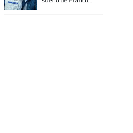
sueño de Franco
Colapinto en la
Fórmula 1