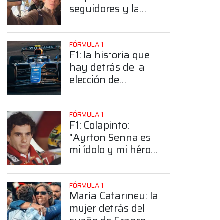
seguidores y la
sorprendente
posición de
Colapinto
FÓRMULA 1
F1: la historia que
hay detrás de la
elección de
Colapinto del
número 43
FÓRMULA 1
F1: Colapinto:
"Ayrton Senna es
mi ídolo y mi héroe
más grande"
FÓRMULA 1
María Catarineu: la
mujer detrás del