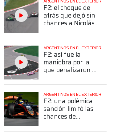
ARGENTINOS EN EL EXTERIOR
F2: el choque de
atrás que dejó sin
chances a Nicolás
Varrone
ARGENTINOS EN EL EXTERIOR
F2: así fue la
maniobra por la
que penalizaron a
Nicolás Varrone
ARGENTINOS EN EL EXTERIOR
F2: una polémica
sanción limitó las
chances de
Varrone y fue P16
en la Sprint de