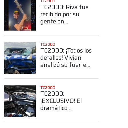
TC2000
TC2000: Riva fue
recibido por su
gente en
Gualeguaychú
tras el triunfo en el
Callejero
TC2000
TC2000: ¡Todos los
detalles! Vivian
analizó su fuerte
accidente en el
Callejero de
Buenos Aires
TC2000
TC2000:
¡EXCLUSIVO! El
dramático
momento que
pudo haber