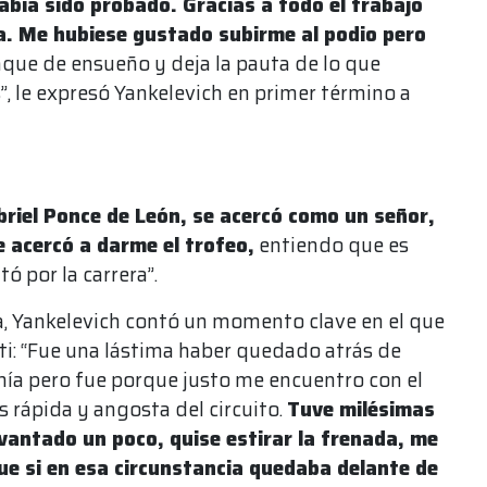
abía sido probado. Gracias a todo el trabajo
a. Me hubiese gustado subirme al podio pero
que de ensueño y deja la pauta de lo que
, le expresó Yankelevich en primer término a
riel Ponce de León, se acercó como un señor,
e acercó a darme el trofeo,
entiendo que es
ó por la carrera”.
era, Yankelevich contó un momento clave en el que
i: “Fue una lástima haber quedado atrás de
mía pero fue porque justo me encuentro con el
 rápida y angosta del circuito.
Tuve milésimas
vantado un poco, quise estirar la frenada, me
ue si en esa circunstancia quedaba delante de