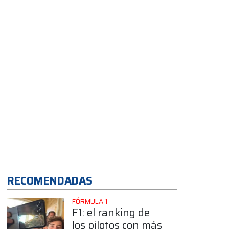
cambiado la
definición del
Callejero de
Buenos Aires
App
RECOMENDADAS
FÓRMULA 1
F1: el ranking de
los pilotos con más