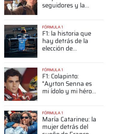
seguidores y la
sorprendente
posición de
Colapinto
FÓRMULA 1
F1: la historia que
hay detrás de la
elección de
Colapinto del
número 43
FÓRMULA 1
F1: Colapinto:
"Ayrton Senna es
mi ídolo y mi héroe
más grande"
FÓRMULA 1
María Catarineu: la
mujer detrás del