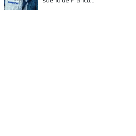
sueño de Franco
Colapinto en la
Fórmula 1