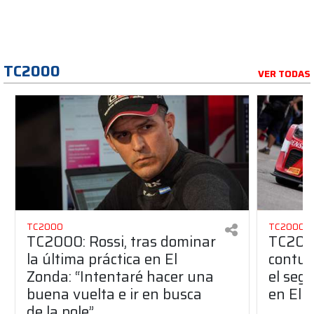
TC2000
VER TODAS
TC2000
TC2000
TC2000: Rossi, tras dominar
TC2000
la última práctica en El
contun
Zonda: “Intentaré hacer una
el seg
buena vuelta e ir en busca
en El 
de la pole”