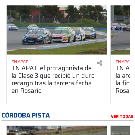
TN APAT
TN APAT
TN APAT: el protagonista de
TN APA
la Clase 3 que recibió un duro
la ate
recargo tras la tercera fecha
la fina
en Rosario
Rosari
CÓRDOBA PISTA
VER TODAS