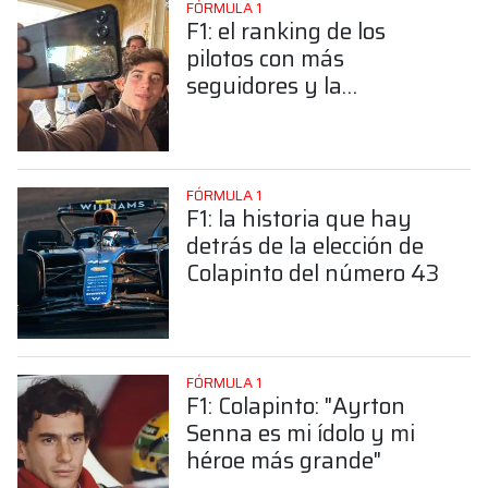
FÓRMULA 1
F1: el ranking de los
pilotos con más
seguidores y la
sorprendente posición de
Colapinto
FÓRMULA 1
F1: la historia que hay
detrás de la elección de
Colapinto del número 43
FÓRMULA 1
F1: Colapinto: "Ayrton
Senna es mi ídolo y mi
héroe más grande"