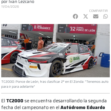
por
Ivan Lezcano
11/04/2026
COMPARTIR
Facebook
Twitter
mail
Wh
TC2000: Ponce de León, tras clasificar 2° en El Zonda: "Tenemos auto
para ir para adelante"
El
TC2000
se encuentra desarrollando la segunda
fecha del campeonato en el
Autódromo Eduardo