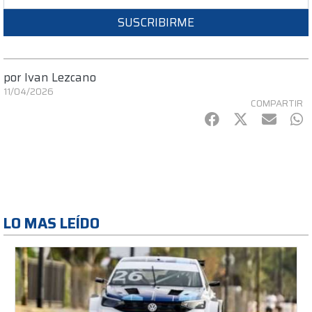
SUSCRIBIRME
por
Ivan Lezcano
11/04/2026
COMPARTIR
Facebook
Twitter
mail
Wh
LO MAS LEÍDO