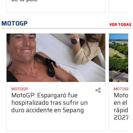
MOTOGP
VER TODAS
MOTOGP
MOTOGP
MotoGP: Espargaró fue
MotoGP
hospitalizado tras sufrir un
en el G
duro accidente en Sepang
rápido
2027