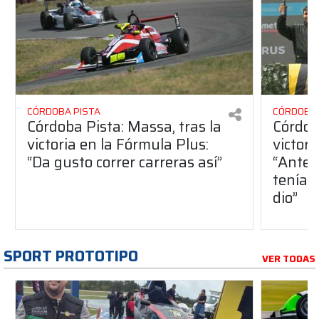
CÓRDOBA PISTA
CÓRDOBA 
Córdoba Pista: Massa, tras la
Córdob
victoria en la Fórmula Plus:
victor
“Da gusto correr carreras así”
“Antes
teníam
dio”
SPORT PROTOTIPO
VER TODAS