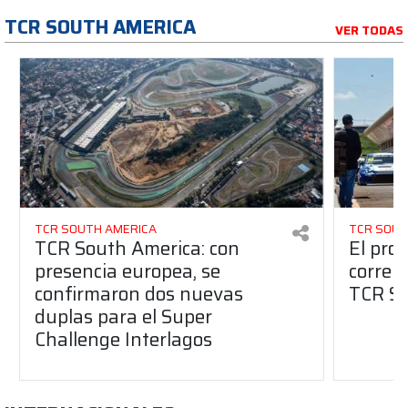
TCR SOUTH AMERICA
VER TODAS
TCR SOUTH AMERICA
TCR SOUT
TCR South America: con
El pro
presencia europea, se
correr
confirmaron dos nuevas
TCR So
duplas para el Super
Challenge Interlagos