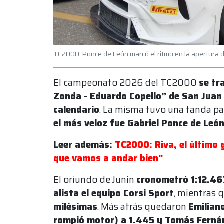
TC2000: Ponce de León marcó el ritmo en la apertura d
El campeonato 2026 del TC2000
se tr
Zonda - Eduardo Copello” de San Juan 
calendario
. La misma tuvo una tanda para
el más veloz fue Gabriel Ponce de Leó
Leer además:
TC2000: Riva, el último 
que vamos a andar bien"
El oriundo de Junín
cronometró 1:12.46
alista el equipo Corsi Sport
, mientras 
milésimas
. Más atrás quedaron
Emilian
rompió motor) a 1.445 y Tomás Ferná