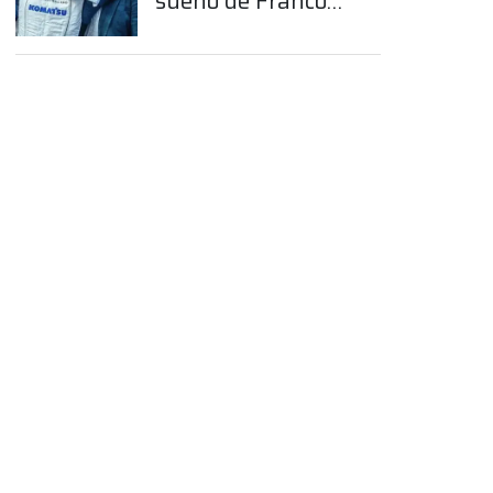
sueño de Franco
Colapinto en la
Fórmula 1