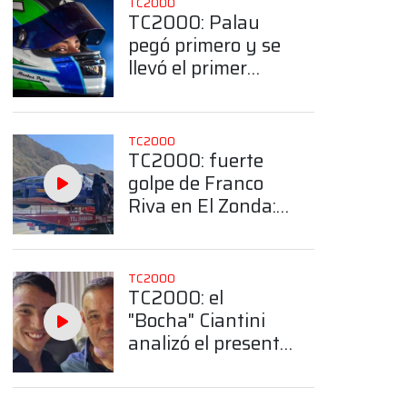
TC2000
TC2000: Palau
pegó primero y se
llevó el primer
entrenamiento en
El Zonda
TC2000
TC2000: fuerte
golpe de Franco
Riva en El Zonda:
"Saliendo de la
curva Traverso
algo se rompió en
TC2000
el auto"
TC2000: el
"Bocha" Ciantini
analizó el presente
de su hijo en la
categoría, ¿Qué