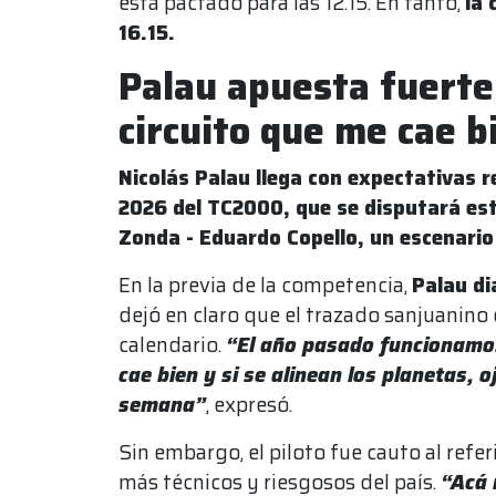
está pactado para las 12.15. En tanto,
la 
16.15.
Palau apuesta fuerte
circuito que me cae b
Nicolás Palau llega con expectativas 
2026 del TC2000, que se disputará es
Zonda - Eduardo Copello, un escenario
En la previa de la competencia,
Palau d
dejó en claro que el trazado sanjuanino 
calendario.
“El año pasado funcionamos
cae bien y si se alinean los planetas,
semana”
, expresó.
Sin embargo, el piloto fue cauto al referi
más técnicos y riesgosos del país.
“Acá 