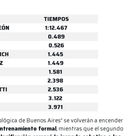
TIEMPOS
EÓN
1:12.467
0.489
0.526
ICH
1.445
Z
1.449
1.581
2.398
TTI
2.536
3.122
3.971
lógica de Buenos Aires” se volverán a encender
 entrenamiento formal
, mientras que el segundo