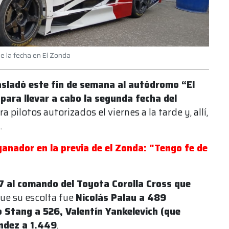
e la fecha en El Zonda
asladó este fin de semana al autódromo “El
para llevar a cabo la segunda fecha del
 pilotos autorizados el viernes a la tarde y, allí,
n
.
ganador en la previa de el Zonda: "Tengo fe de
7 al comando del Toyota Corolla Cross que
que su escolta fue
Nicolás Palau a 489
o Stang a 526, Valentín Yankelevich (que
ndez a 1.449
.