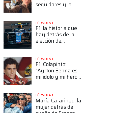
seguidores y la
sorprendente
posición de
Colapinto
FÓRMULA 1
F1: la historia que
hay detrás de la
elección de
Colapinto del
número 43
FÓRMULA 1
F1: Colapinto:
"Ayrton Senna es
mi ídolo y mi héroe
más grande"
FÓRMULA 1
María Catarineu: la
mujer detrás del