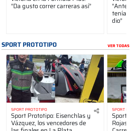
“Da gusto correr carreras así”
“Antes
teníam
dio”
SPORT PROTOTIPO
VER TODAS
SPORT PROTOTIPO
SPORT P
Sport Prototipo: Eisenchlas y
Sport 
Vázquez, los vencedores de
Rojas,
las finales en La Plata
Carrer