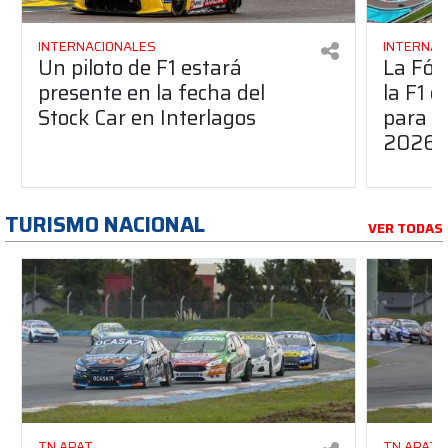
INTERNACIONALES
INTERNAC
Un piloto de F1 estará
La Fór
presente en la fecha del
la F1 
Stock Car en Interlagos
para c
2026
TURISMO NACIONAL
VER TODAS
TN APAT
TN APAT