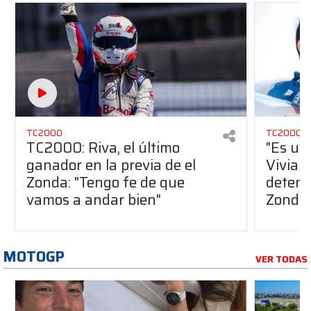
TC2000
TC2000
TC2000: Riva, el último
"Es un 
ganador en la previa de el
Vivian
Zonda: "Tengo fe de que
deteni
vamos a andar bien"
Zonda
MOTOGP
VER TODAS