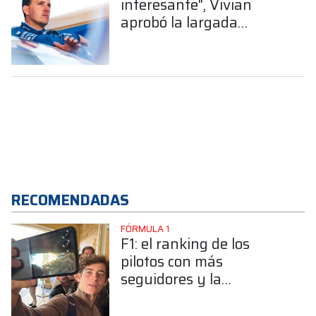
interesante", Vivian
aprobó la largada
detenida del TC2000 en
el Zonda
RECOMENDADAS
FÓRMULA 1
F1: el ranking de los
pilotos con más
seguidores y la
sorprendente posición de
Colapinto