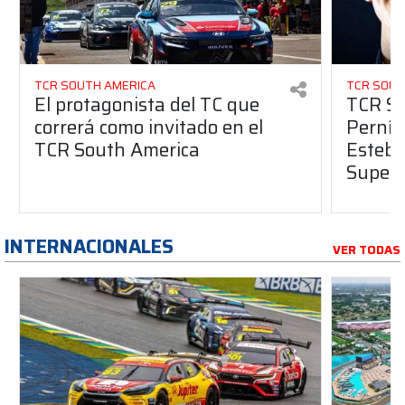
TCR SOUTH AMERICA
TCR SOUT
El protagonista del TC que
TCR So
correrá como invitado en el
Pernía
TCR South America
Esteba
Super 
INTERNACIONALES
VER TODAS