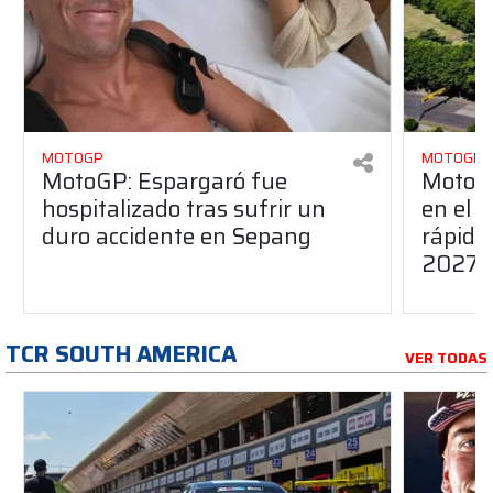
MOTOGP
MOTOGP
MotoGP: Espargaró fue
MotoGP
hospitalizado tras sufrir un
en el G
duro accidente en Sepang
rápido
2027
TCR SOUTH AMERICA
VER TODAS