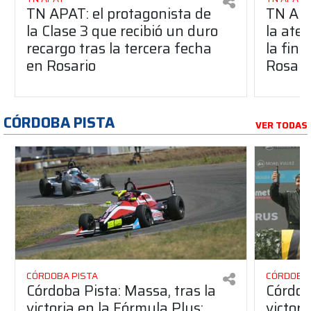
TN APAT: el protagonista de
TN APA
la Clase 3 que recibió un duro
la ate
recargo tras la tercera fecha
la fina
en Rosario
Rosari
CÓRDOBA PISTA
VER TODAS
CÓRDOBA PISTA
CÓRDOBA 
Córdoba Pista: Massa, tras la
Córdob
victoria en la Fórmula Plus:
victor