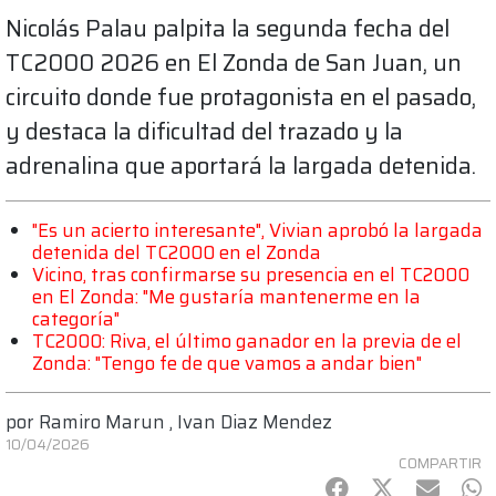
Nicolás Palau palpita la segunda fecha del
TC2000 2026 en El Zonda de San Juan, un
circuito donde fue protagonista en el pasado,
y destaca la dificultad del trazado y la
adrenalina que aportará la largada detenida.
"Es un acierto interesante", Vivian aprobó la largada
detenida del TC2000 en el Zonda
Vicino, tras confirmarse su presencia en el TC2000
en El Zonda: "Me gustaría mantenerme en la
categoría"
TC2000: Riva, el último ganador en la previa de el
Zonda: "Tengo fe de que vamos a andar bien"
por
Ramiro Marun
,
Ivan Diaz Mendez
10/04/2026
COMPARTIR
Facebook
Twitter
mail
Wh