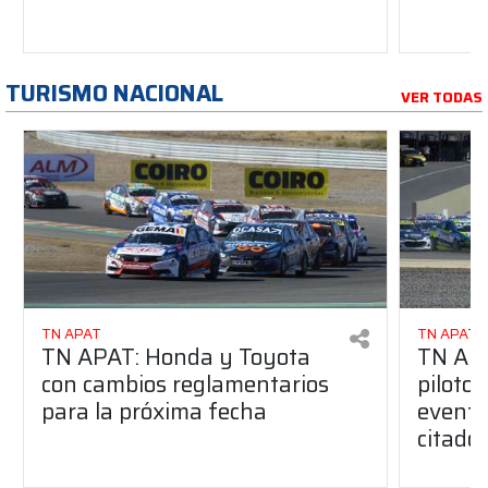
TURISMO NACIONAL
VER TODAS
TN APAT
TN APAT
TN APAT: Honda y Toyota
TN APA
con cambios reglamentarios
piloto 
para la próxima fecha
evento
citado