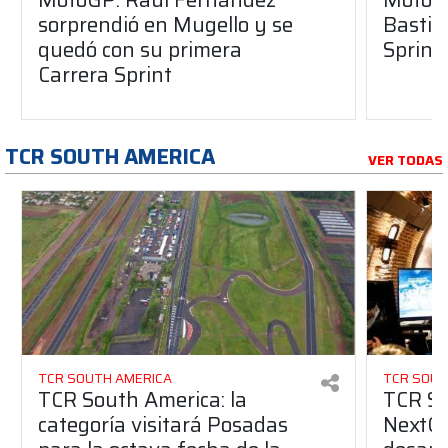
sorprendió en Mugello y se
Bastia
quedó con su primera
Sprint
Carrera Sprint
TCR SOUTH AMERICA
VER TODAS
TCR SOUTH AMERICA
TCR SOUT
TCR South America: la
TCR So
categoría visitará Posadas
NextGe