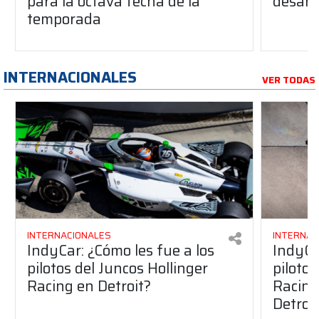
para la octava fecha de la
desarro
temporada
INTERNACIONALES
VER TODAS
INTERNACIONALES
INTERNAC
IndyCar: ¿Cómo les fue a los
IndyCa
pilotos del Juncos Hollinger
pilotos
Racing en Detroit?
Racing 
Detroi