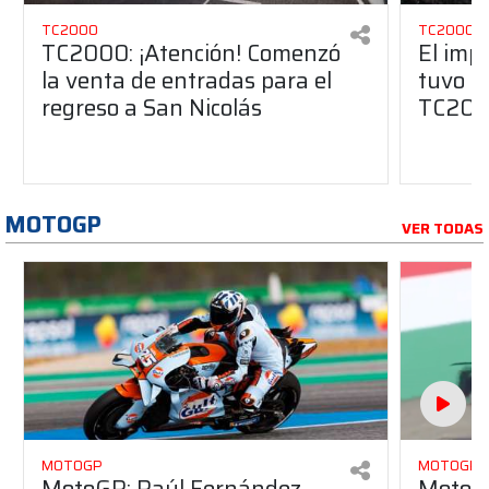
TC2000
TC2000
TC2000: ¡Atención! Comenzó
El imp
la venta de entradas para el
tuvo Sa
regreso a San Nicolás
TC20
MOTOGP
VER TODAS
MOTOGP
MOTOGP
MotoGP: Raúl Fernández
MotoGP