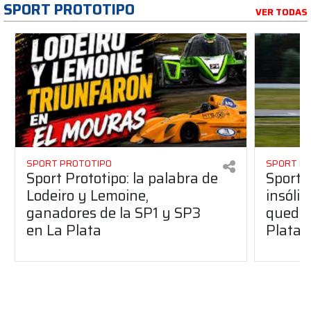
SPORT PROTOTIPO
VER TODAS
SPORT PROTOTIPO
SPORT P
Sport Prototipo: la palabra de
Sport 
Lodeiro y Lemoine,
insólit
ganadores de la SP1 y SP3
quedó 
en La Plata
Plata