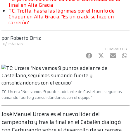
final en Alta Gracia
TC: Trotta, hasta las lágrimas por el triunfo de
Chapur en Alta Gracia: "Es un crack, se hizo un
carrerón"
por
Roberto Ortiz
31/05/2026
COMPARTIR
Facebook
Twitter
mail
Wh
TC: Urcera "Nos vamos 9 puntos adelante de Castellano, seguimos
sumando fuerte y consolidándonos con el equipo"
José Manuel Urcera es el nuevo líder del
campeonato y tras la final en el Cabalén dialogó
con Carburando sobre el desarrollo de su carrera,