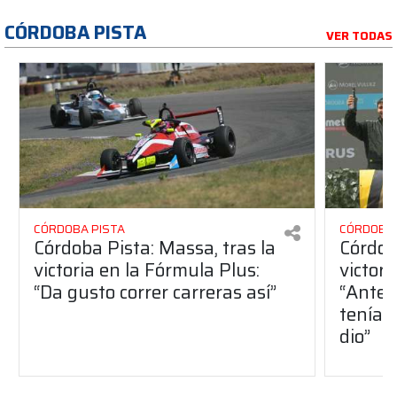
CÓRDOBA PISTA
VER TODAS
CÓRDOBA PISTA
CÓRDOBA 
Córdoba Pista: Massa, tras la
Córdob
victoria en la Fórmula Plus:
victor
“Da gusto correr carreras así”
“Antes
teníam
dio”