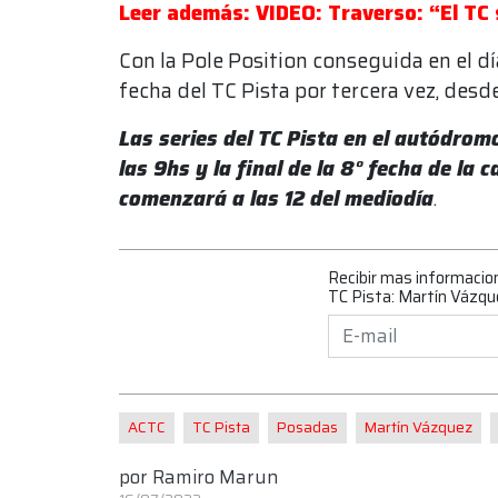
Leer además: VIDEO: Traverso: “El TC
Con la Pole Position conseguida en el d
fecha del TC Pista por tercera vez, desd
Las series del TC Pista en el autódro
las 9hs y la final de la 8° fecha de la
comenzará a las 12 del mediodía
.
Recibir mas informacio
TC Pista: Martín Vázqu
ACTC
TC Pista
Posadas
Martín Vázquez
por
Ramiro Marun