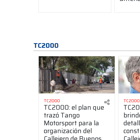
TC2000
TC2000
TC2000
TC2000: el plan que
TC20
trazó Tango
brind
Motorsport para la
detal
organización del
const
Callejero de Buenos
Calle