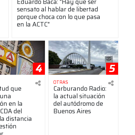
Eduardo Baca: "Hay que ser
sensato al hablar de libertad
porque choca con lo que pasa
en la ACTC"
4
5
OTRAS
itud que
Carburando Radio:
 una
la actual situación
ón en la
del autódromo de
CDA del
Buenos Aires
la distancia
estión
or