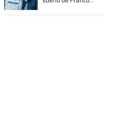
sueño de Franco
Colapinto en la
Fórmula 1