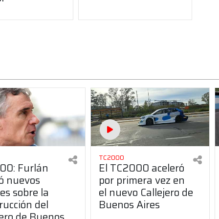
TC2000
00: Furlán
El TC2000 aceleró
ó nuevos
por primera vez en
les sobre la
el nuevo Callejero de
rucción del
Buenos Aires
jero de Buenos