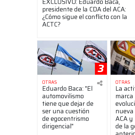
EXCLUSIVO: Eduardo Baca,
presidente de la CDA del ACA:
¿Cómo sigue el conflicto con la
ACTC?
3
OTRAS
OTRAS
Eduardo Baca: "El
La act
automovilismo
marca
tiene que dejar de
evoluci
ser una cuestión
nueva 
de egocentrismo
ACA y 
dirigencial"
de la g
anteri