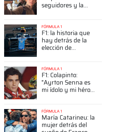
seguidores y la
sorprendente
posición de
Colapinto
FÓRMULA 1
F1: la historia que
hay detrás de la
elección de
Colapinto del
número 43
FÓRMULA 1
F1: Colapinto:
"Ayrton Senna es
mi ídolo y mi héroe
más grande"
FÓRMULA 1
María Catarineu: la
mujer detrás del