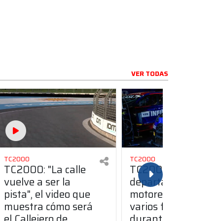
VER TODAS
TC2000
TC2000
TC2000: "La calle
TC2000: el
vuelve a ser la
departamento de
pista", el video que
motores trabaja en
muestra cómo será
varios frentes
el Callejero de
durante el receso d