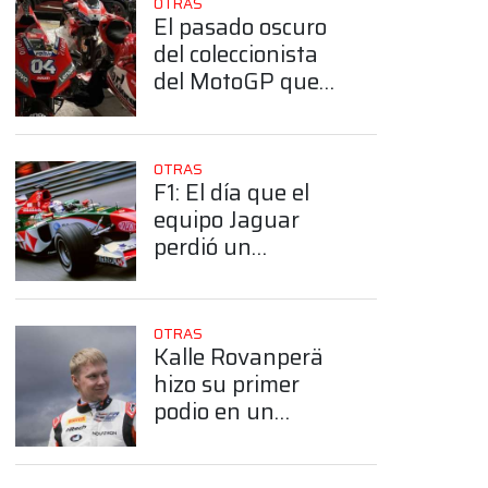
OTRAS
El pasado oscuro
del coleccionista
del MotoGP que
arrestó el FBI
OTRAS
F1: El día que el
equipo Jaguar
perdió un
diamante de 300
mil dólares
OTRAS
Kalle Rovanperä
App
hizo su primer
podio en un
monoplaza