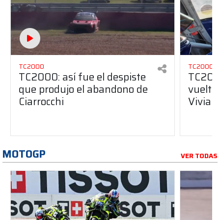
TC2000
TC2000
TC2000: así fue el despiste
TC2000
que produjo el abandono de
vuelta
Ciarrocchi
Vivian
MOTOGP
VER TODAS