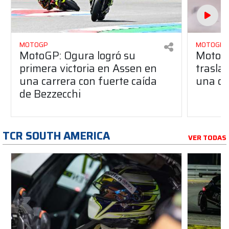
MOTOGP
MOTOGP
MotoGP: Ogura logró su
MotoGP
primera victoria en Assen en
traslad
una carrera con fuerte caída
una du
de Bezzecchi
TCR SOUTH AMERICA
VER TODAS