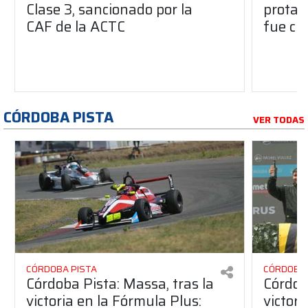
Clase 3, sancionado por la
protag
CAF de la ACTC
fue ci
CÓRDOBA PISTA
VER TODAS
CÓRDOBA PISTA
CÓRDOBA 
Córdoba Pista: Massa, tras la
Córdob
victoria en la Fórmula Plus:
victor