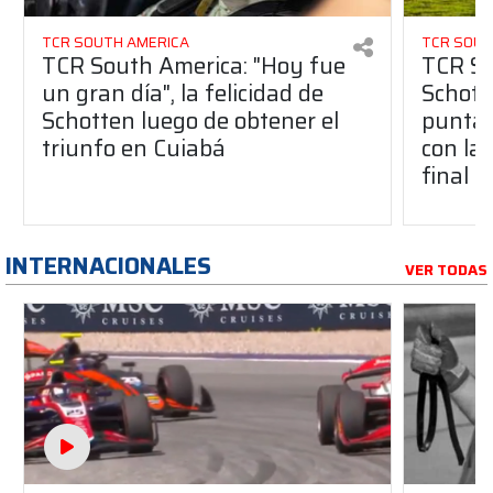
TCR SOUTH AMERICA
TCR SOUT
TCR South America: "Hoy fue
TCR So
un gran día", la felicidad de
Schott
Schotten luego de obtener el
punta 
triunfo en Cuiabá
con la 
final
INTERNACIONALES
VER TODAS