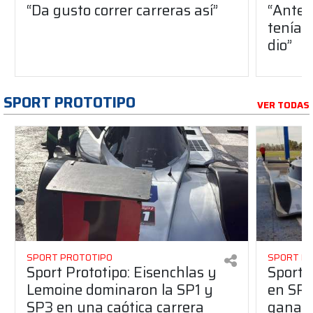
“Da gusto correr carreras así”
“Antes
teníam
dio”
SPORT PROTOTIPO
VER TODAS
SPORT PROTOTIPO
SPORT P
Sport Prototipo: Eisenchlas y
Sport 
Lemoine dominaron la SP1 y
en SP1
SP3 en una caótica carrera
ganaro