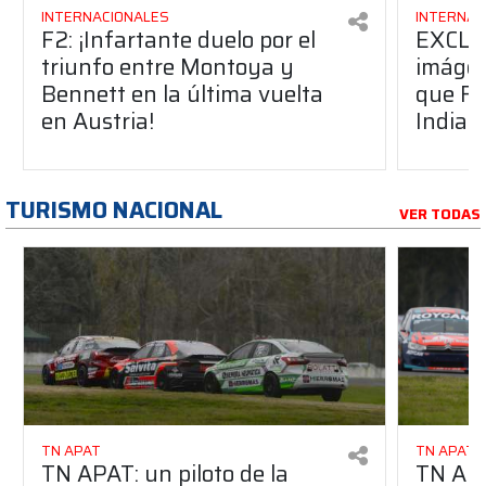
INTERNACIONALES
INTERNAC
F2: ¡Infartante duelo por el
EXCLU
triunfo entre Montoya y
imágen
Bennett en la última vuelta
que Fa
en Austria!
Indian
TURISMO NACIONAL
VER TODAS
TN APAT
TN APAT
TN APAT: un piloto de la
TN APA