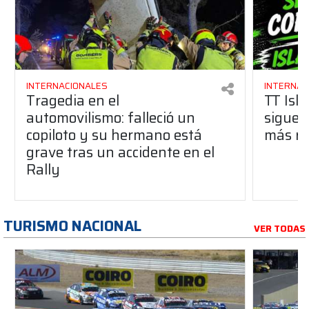
INTERNACIONALES
INTERNAC
Tragedia en el
TT Isl
automovilismo: falleció un
sigue c
copiloto y su hermano está
más ri
grave tras un accidente en el
Rally
TURISMO NACIONAL
VER TODAS