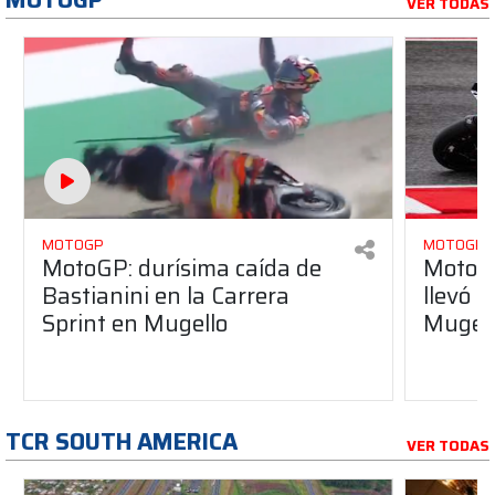
VER TODAS
MOTOGP
MOTOGP
MotoGP: durísima caída de
MotoGP
Bastianini en la Carrera
llevó l
Sprint en Mugello
Mugel
TCR SOUTH AMERICA
VER TODAS