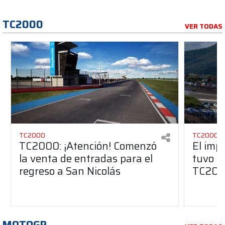
TC2000
VER TODAS
TC2000
TC2000
TC2000: ¡Atención! Comenzó
El imp
la venta de entradas para el
tuvo Sa
regreso a San Nicolás
TC20
MOTOGP