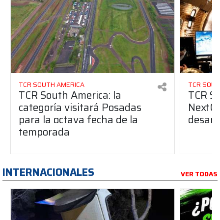
TCR SOUTH AMERICA
TCR SOUT
TCR South America: la
TCR So
categoría visitará Posadas
NextGe
para la octava fecha de la
desarro
temporada
INTERNACIONALES
VER TODAS