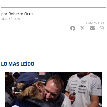
por
Roberto Ortiz
30/05/2026
COMPARTIR
Facebook
Twitter
mail
Wh
LO MAS LEÍDO