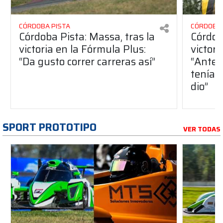
CÓRDOBA PISTA
CÓRDOBA 
Córdoba Pista: Massa, tras la
Córdob
victoria en la Fórmula Plus:
victor
“Da gusto correr carreras así”
“Antes
teníam
dio”
SPORT PROTOTIPO
VER TODAS