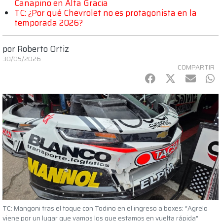
Canapino en Alta Gracia
TC: ¿Por qué Chevrolet no es protagonista en la
temporada 2026?
por
Roberto Ortiz
30/05/2026
COMPARTIR
Facebook
Twitter
mail
Wh
TC: Mangoni tras el toque con Todino en el ingreso a boxes: “Agrelo
viene por un lugar que vamos los que estamos en vuelta rápida"