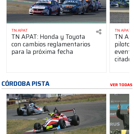
TN APAT
TN APAT
TN APAT: Honda y Toyota
TN APA
con cambios reglamentarios
piloto 
para la próxima fecha
evento
citado
CÓRDOBA PISTA
VER TODAS