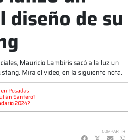
l diseño de su
ng
ciales, Mauricio Lambiris sacó a la luz un
tang. Mira el video, en la siguiente nota.
a en Posadas
Julián Santero?
ndario 2024?
COMPARTIR
Facebook
Twitter
mail
Whats