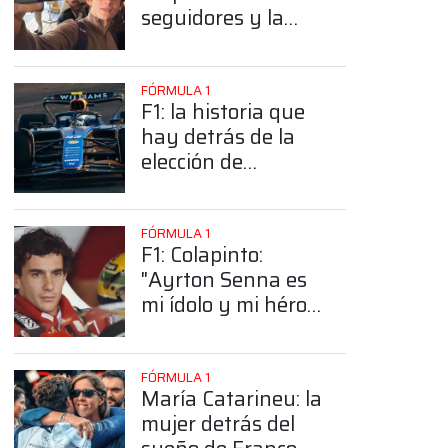
seguidores y la
sorprendente
posición de
Colapinto
FÓRMULA 1
F1: la historia que
hay detrás de la
elección de
Colapinto del
número 43
FÓRMULA 1
F1: Colapinto:
"Ayrton Senna es
mi ídolo y mi héroe
más grande"
FÓRMULA 1
María Catarineu: la
mujer detrás del