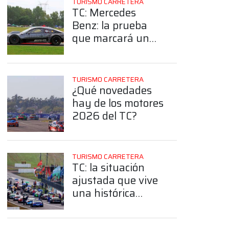
TURISMO CARRETERA
TC: Mercedes
Benz: la prueba
que marcará un
antes y un
después previo a la
cita en El Calafate
TURISMO CARRETERA
¿Qué novedades
hay de los motores
2026 del TC?
TURISMO CARRETERA
TC: la situación
ajustada que vive
una histórica
estructura por la
construcción de un
App