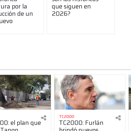
ura por la
que siguen en
ucción de un
2026?
uevo
TC2000
0: el plan que
TC2000: Furlán
 Tango
brindó nuevos