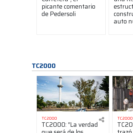
picante comentario
estruct
de Pedersoli
constr
auto n
TC2000
TC2000
TC2000
TC2000: “La verdad
TC200
que será de los
trazó