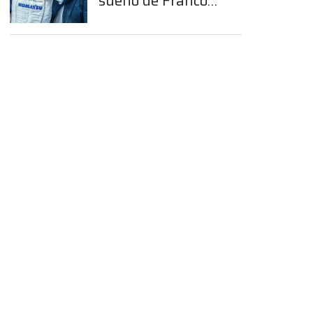
sueño de Franco
Colapinto en la
Fórmula 1