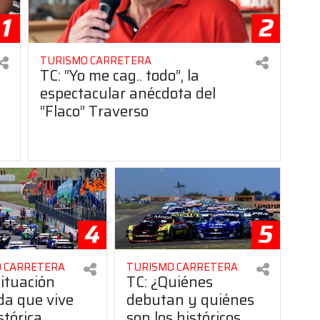
1
2
TURISMO CARRETERA
TC: “Yo me cag.. todo”, la
espectacular anécdota del
“Flaco” Traverso
4
5
 CARRETERA
TURISMO CARRETERA
situación
TC: ¿Quiénes
da que vive
debutan y quiénes
stórica
son los históricos