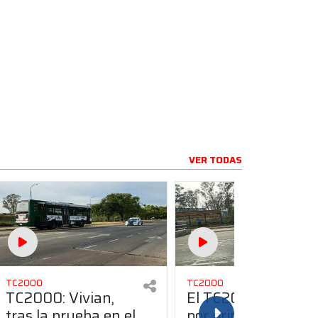
VER TODAS
TC2000
TC2000
TC2000: Vivian,
El TC2000 aceleró
tras la prueba en el
por primera vez en