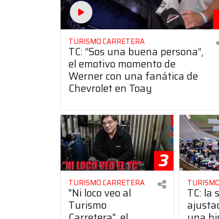
TURISMO CARRETERA
TC: “Sos una buena persona”,
el emotivo momento de
Werner con una fanática de
Chevrolet en Toay
3
TURISMO CARRETERA
TURISMO
"Ni loco veo al
TC: la 
Turismo
ajusta
Carretera", el
una hi