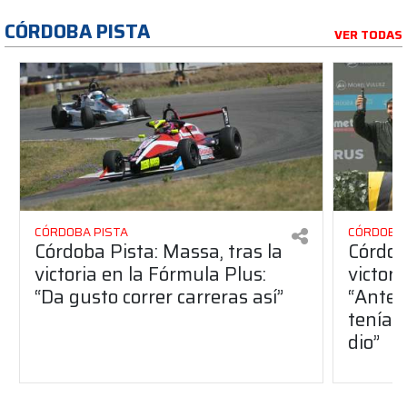
CÓRDOBA PISTA
VER TODAS
CÓRDOBA PISTA
CÓRDOBA 
Córdoba Pista: Massa, tras la
Córdob
victoria en la Fórmula Plus:
victor
“Da gusto correr carreras así”
“Antes
teníam
dio”