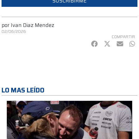
SUSCRIBIRME
por
Ivan Diaz Mendez
02/06/2026
COMPARTIR
Facebook
Twitter
mail
Wh
LO MAS LEÍDO