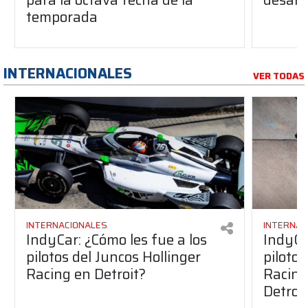
temporada
INTERNACIONALES
VER TODAS
INTERNACIONALES
INTERNAC
IndyCar: ¿Cómo les fue a los
IndyCa
pilotos del Juncos Hollinger
pilotos
Racing en Detroit?
Racing 
Detroi