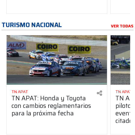
TURISMO NACIONAL
VER TODAS
TN APAT
TN APAT
TN APAT: Honda y Toyota
TN APA
con cambios reglamentarios
piloto 
para la próxima fecha
evento
citado