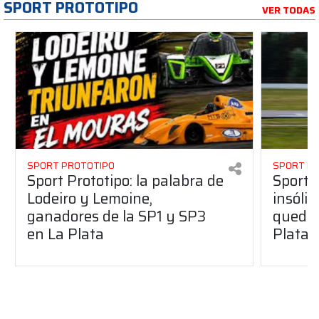
SPORT PROTOTIPO
VER TODAS
SPORT PROTOTIPO
SPORT P
Sport Prototipo: la palabra de
Sport 
Lodeiro y Lemoine,
insólit
ganadores de la SP1 y SP3
quedó 
en La Plata
Plata