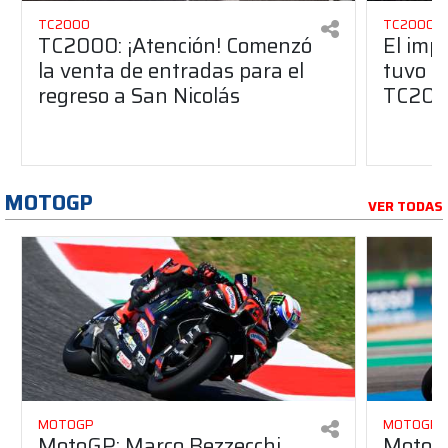
TC2000
TC2000
TC2000: ¡Atención! Comenzó
El imp
la venta de entradas para el
tuvo Sa
regreso a San Nicolás
TC20
MOTOGP
VER TODAS
MOTOGP
MOTOGP
MotoGP: Marco Bezzecchi
MotoG