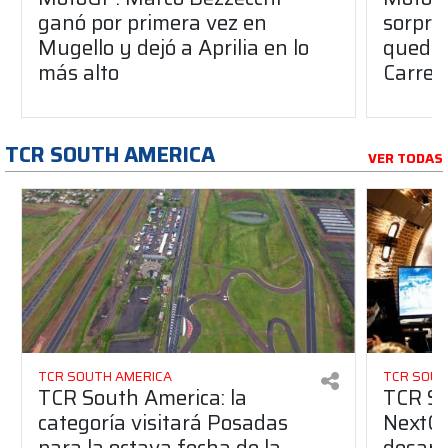
ganó por primera vez en
sorpre
Mugello y dejó a Aprilia en lo
quedó 
más alto
Carrer
TCR SOUTH AMERICA
VER TODAS
TCR SOUTH AMERICA
TCR SOUT
TCR South America: la
TCR So
categoría visitará Posadas
NextGe
para la octava fecha de la
desarro