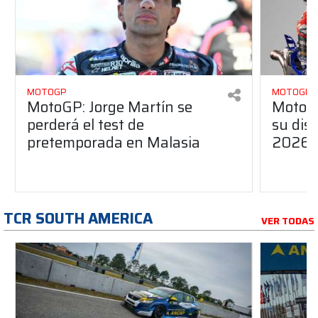
MOTOGP
MOTOGP
MotoGP: Jorge Martín se
MotoG
perderá el test de
su dis
pretemporada en Malasia
2026
TCR SOUTH AMERICA
VER TODAS