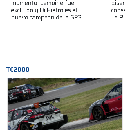
momento! Lemoine fue
Eisenc
excluido y Di Pietro es el
consag
nuevo campeón de la SP3
La Pla
TC2000