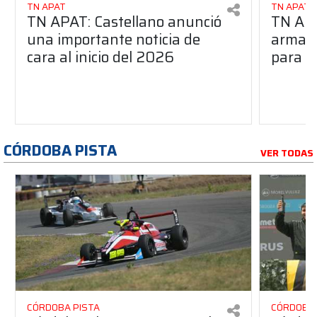
TN APAT
TN APAT
TN APAT: Castellano anunció
TN APA
una importante noticia de
armado
cara al inicio del 2026
para s
CÓRDOBA PISTA
VER TODAS
CÓRDOBA PISTA
CÓRDOBA 