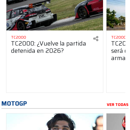
TC2000
TC2000
TC2000: ¿Vuelve la partida
TC2000
detenida en 2026?
será de
armado
MOTOGP
VER TODAS