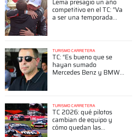
Lema presagio un año
competitivo en el TC: “Va
a ser una temporada
difícil”
TURISMO CARRETERA
TC: “Es bueno que se
hayan sumado
Mercedes Benz y BMW”,
Lema le dio la
bienvenida a las nuevas
marcas
TURISMO CARRETERA
TC 2026: qué pilotos
cambian de equipo y
cómo quedan las
principales estructuras