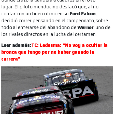
lugar. El piloto mendocino destacó que, al no
contar con un buen ritmo en su
Ford Falcon
,
decidió correr pensando en el campeonato, sobre
todo al enterarse del abandono de
Werner
, uno de
los rivales directos en la lucha del certamen.
Leer además:
TC: Ledesma: “No voy a ocultar la
bronca que tengo por no haber ganado la
carrera”