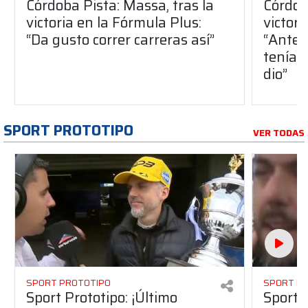
Córdoba Pista: Massa, tras la
Córdob
victoria en la Fórmula Plus:
victor
“Da gusto correr carreras así”
“Antes
teníam
dio”
SPORT PROTOTIPO
VER TODAS
SPORT PROTOTIPO
SPORT P
Sport Prototipo: ¡Último
Sport P