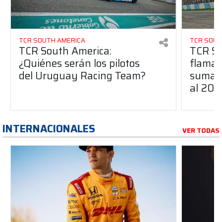
TCR SOUTH AMERICA
TCR SOUT
TCR South America:
TCR So
¿Quiénes serán los pilotos
flaman
del Uruguay Racing Team?
suma a
al 20
INTERNACIONALES
VER TODAS