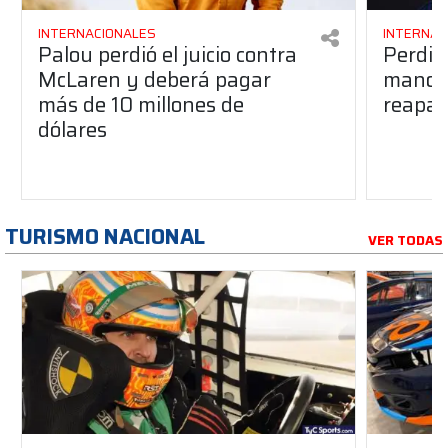
INTERNACIONALES
INTERNAC
Palou perdió el juicio contra
Perdió
McLaren y deberá pagar
manos 
más de 10 millones de
reapar
dólares
TURISMO NACIONAL
VER TODAS