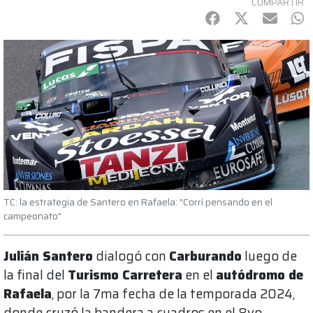
COMPARTIR
Facebook
Twitter
mail
Wh
TC: la estrategia de Santero en Rafaela: "Corrí pensando en el
campeonato"
Julián Santero
dialogó con
Carburando
luego de
la final del
Turismo Carretera
en el
autódromo de
Rafaela
, por la 7ma fecha de la temporada 2024,
donde cruzó la bandera a cuadros en el 8vo