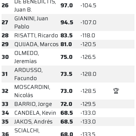
DE BENEDICTIS,
26
97.0
-104.5
Juan B.
GIANINI, Juan
27
94.5
-107.0
Pablo
28
RISATTI, Ricardo
83.5
-118.0
29
QUIJADA, Marcos
81.0
-120.5
OLMEDO,
30
75.0
-126.5
Jeremías
ARDUSSO,
31
73.5
-128.0
Facundo
MOSCARDINI,
32
73.0
-128.5
🏆
Nicolás
33
BARRIO, Jorge
72.0
-129.5
34
CANDELA, Kevin
68.5
-133.0
35
JAKOS, Andrés
68.5
-133.0
SCIALCHI,
36
68.0
-133.5