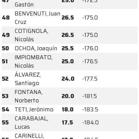
47
29.0
-172.5
Gastón
BENVENUTI, Juan
48
26.5
-175.0
Cruz
COTIGNOLA,
49
26.5
-175.0
Nicolás
50
OCHOA, Joaquín
25.5
-176.0
IMPIOMBATO,
51
25.0
-176.5
Nicolás
ÁLVAREZ,
52
24.0
-177.5
Santiago
FONTANA,
53
20.0
-181.5
Norberto
54
TETI, Jerónimo
18.0
-183.5
CARABAJAL,
55
17.5
-184.0
Lucas
CARINELLI,