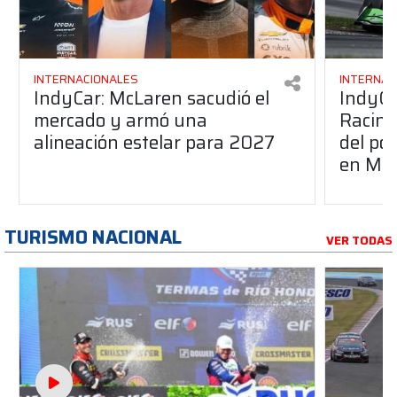
INTERNACIONALES
INTERNAC
IndyCar: McLaren sacudió el
IndyCa
mercado y armó una
Racing
alineación estelar para 2027
del po
en Mid
TURISMO NACIONAL
VER TODAS