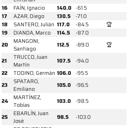
16
FAÍN, Ignacio
140.0
-61.5
17
AZAR, Diego
130.5
-71.0
18
SANTERO, Julián
117.0
-84.5
🏆
19
DIANDA, Marco
114.5
-87.0
MANGONI,
20
112.5
-89.0
🏆
Santiago
TRUCCO, Juan
21
107.5
-94.0
Martín
22
TODINO, Germán
106.0
-95.5
SPATARO,
23
105.0
-96.5
Emiliano
MARTÍNEZ,
24
103.0
-98.5
Tobías
EBARLÍN, Juan
25
98.5
-103.0
José