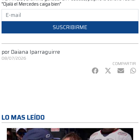
"Ojalá el Mercedes caiga bien"
SUSCRIBIRME
por
Daiana Iparraguirre
08/07/2026
COMPARTIR
Facebook
Twitter
mail
Wh
LO MAS LEÍDO