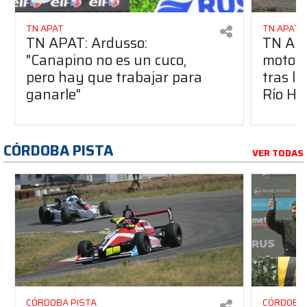
TN APAT
TN APAT
TN APAT: Ardusso:
TN APA
"Canapino no es un cuco,
motori
pero hay que trabajar para
tras l
ganarle"
Río Ho
CÓRDOBA PISTA
VER TODAS
CÓRDOBA PISTA
CÓRDOBA 