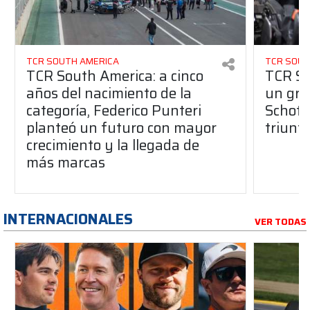
TCR SOUTH AMERICA
TCR SOUT
TCR South America: a cinco
TCR So
años del nacimiento de la
un gran
categoría, Federico Punteri
Schott
planteó un futuro con mayor
triunf
crecimiento y la llegada de
más marcas
INTERNACIONALES
VER TODAS