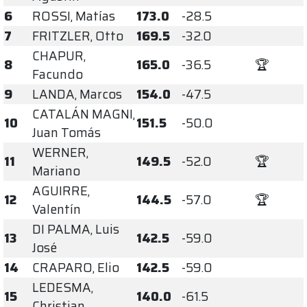
6
ROSSI, Matías
173.0
-28.5
7
FRITZLER, Otto
169.5
-32.0
CHAPUR,
8
165.0
-36.5
🏆
Facundo
9
LANDA, Marcos
154.0
-47.5
CATALÁN MAGNI,
10
151.5
-50.0
Juan Tomás
WERNER,
11
149.5
-52.0
🏆
Mariano
AGUIRRE,
12
144.5
-57.0
🏆
Valentín
DI PALMA, Luis
13
142.5
-59.0
José
14
CRAPARO, Elio
142.5
-59.0
LEDESMA,
15
140.0
-61.5
Christian