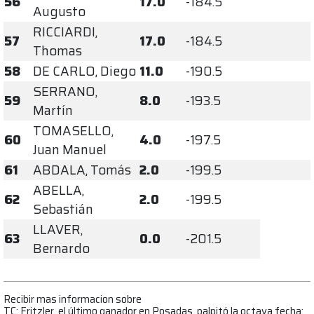
56
17.0
-184.5
Augusto
RICCIARDI,
57
17.0
-184.5
Thomas
58
DE CARLO, Diego
11.0
-190.5
SERRANO,
59
8.0
-193.5
Martín
TOMASELLO,
60
4.0
-197.5
Juan Manuel
61
ABDALA, Tomás
2.0
-199.5
ABELLA,
62
2.0
-199.5
Sebastián
LLAVER,
63
0.0
-201.5
Bernardo
Recibir mas informacion sobre
TC: Fritzler, el último ganador en Posadas, palpitó la octava fecha: