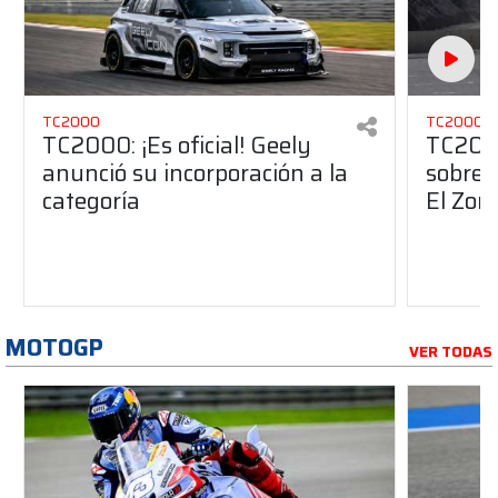
TC2000
TC2000
TC2000: ¡Es oficial! Geely
TC2000
anunció su incorporación a la
sobre 
categoría
El Zon
MOTOGP
VER TODAS