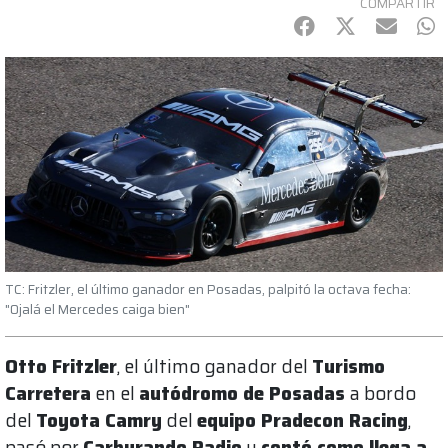
COMPARTIR
Facebook
Twitter
mail
Wh
TC: Fritzler, el último ganador en Posadas, palpitó la octava fecha:
"Ojalá el Mercedes caiga bien"
Otto Fritzler
, el último ganador del
Turismo
Carretera
en el
autódromo de Posadas
a bordo
del
Toyota Camry
del
equipo Pradecon Racing
,
pasó por
Carburando Radio
y
contó como llega a