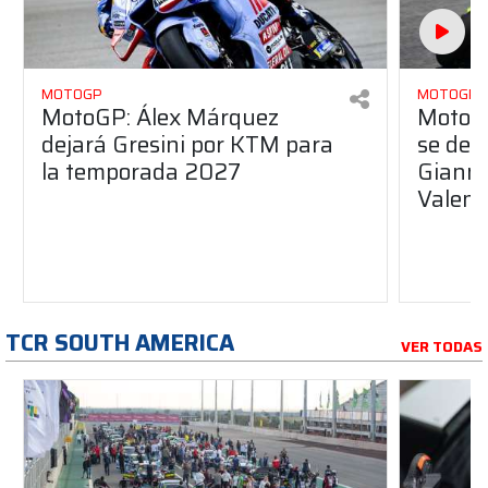
MOTOGP
MOTOGP
MotoGP: Álex Márquez
MotoGP
dejará Gresini por KTM para
se des
la temporada 2027
Gianna
Valent
TCR SOUTH AMERICA
VER TODAS