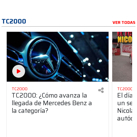
TC2000
VER TODAS
TC2000
TC2000
TC2000: ¿Cómo avanza la
El día
llegada de Mercedes Benz a
un sen
la categoría?
Nicolá
autódr