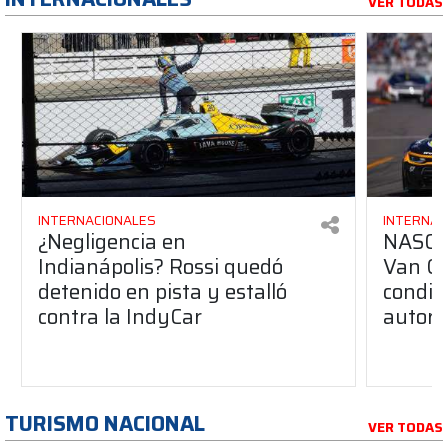
VER TODAS
INTERNACIONALES
INTERNAC
¿Negligencia en
NASCAR
Indianápolis? Rossi quedó
Van Gi
detenido en pista y estalló
condic
contra la IndyCar
autori
TURISMO NACIONAL
VER TODAS