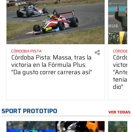
CÓRDOBA PISTA
CÓRDOBA 
Córdoba Pista: Massa, tras la
Córdob
victoria en la Fórmula Plus:
victor
“Da gusto correr carreras así”
“Antes
teníam
dio”
SPORT PROTOTIPO
VER TODAS