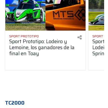
SPORT PROTOTIPO
SPORT P
Sport Prototipo: Lodeiro y
Sport 
Lemoine, los ganadores de la
Lodeir
final en Toay
Sprint
TC2000