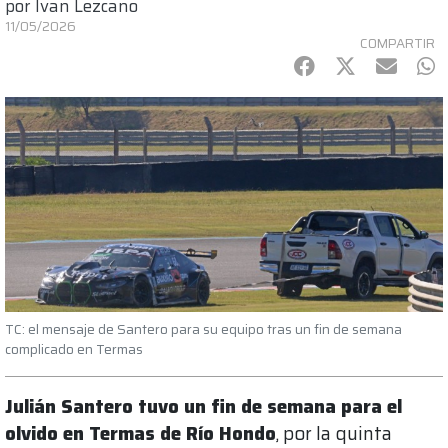
por
Ivan Lezcano
11/05/2026
COMPARTIR
Facebook
Twitter
mail
Wh
TC: el mensaje de Santero para su equipo tras un fin de semana
complicado en Termas
Julián Santero tuvo un fin de semana para el
olvido en Termas de Río Hondo
, por la quinta