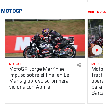
MOTOGP
VER TODAS
MOTOGP
MOTOGP
MotoGP: Jorge Martín se
MotoG
impuso sobre el final en Le
fractur
Mans y obtuvo su primera
operad
victoria con Aprilia
para e
Barcel