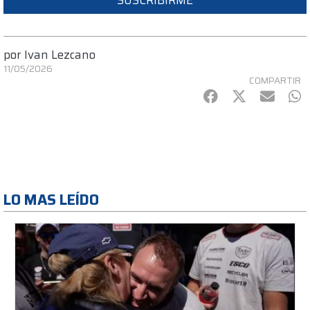
por
Ivan Lezcano
11/05/2026
COMPARTIR
Facebook
Twitter
mail
Wh
LO MAS LEÍDO