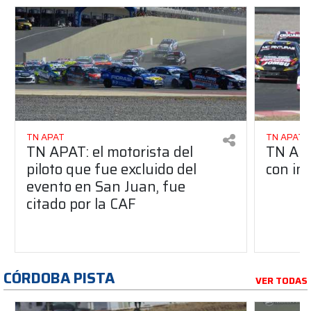
TN APAT
TN APAT
TN APAT: el motorista del
TN APA
piloto que fue excluido del
con in
evento en San Juan, fue
citado por la CAF
CÓRDOBA PISTA
VER TODAS