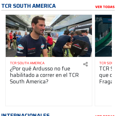
TCR SOUTH AMERICA
VER TODAS
TCR SOUTH AMERICA
TCR SOUT
¿Por qué Ardusso no fue
TCR So
habilitado a correr en el TCR
que dej
South America?
Fraga 
INTERNACIONALES