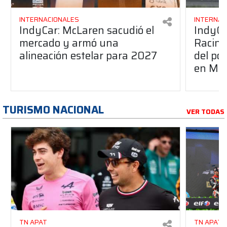
INTERNACIONALES
INTERNAC
IndyCar: McLaren sacudió el
IndyCa
mercado y armó una
Racing
alineación estelar para 2027
del po
en Mid
TURISMO NACIONAL
VER TODAS
TN APAT
TN APAT