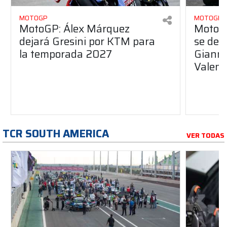
MOTOGP
MOTOGP
MotoGP: Álex Márquez
MotoGP
dejará Gresini por KTM para
se des
la temporada 2027
Gianna
Valent
TCR SOUTH AMERICA
VER TODAS