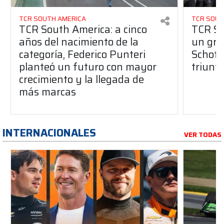
TCR SOUTH AMERICA
TCR SOUT
TCR South America: a cinco
TCR So
años del nacimiento de la
un gran
categoría, Federico Punteri
Schott
planteó un futuro con mayor
triunf
crecimiento y la llegada de
más marcas
INTERNACIONALES
VER TODAS