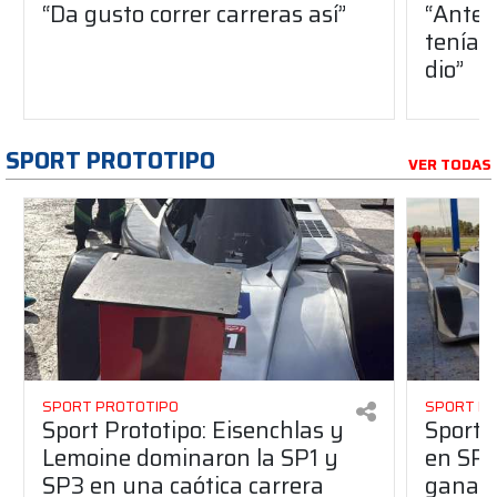
“Da gusto correr carreras así”
“Antes
teníam
dio”
SPORT PROTOTIPO
VER TODAS
SPORT PROTOTIPO
SPORT P
Sport Prototipo: Eisenchlas y
Sport 
Lemoine dominaron la SP1 y
en SP1
SP3 en una caótica carrera
ganaro