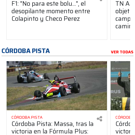
F1: "No para este bolu...", el
TN APA
desopilante momento entre
objetiv
Colapinto y Checo Perez
campe
camino
CÓRDOBA PISTA
VER TODAS
CÓRDOBA PISTA
CÓRDOBA 
Córdoba Pista: Massa, tras la
Córdob
victoria en la Fórmula Plus:
victor