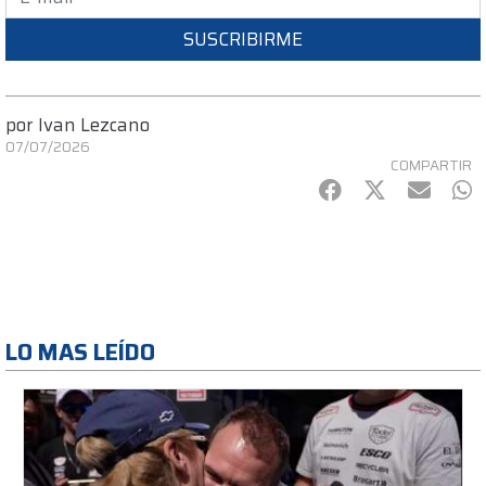
SUSCRIBIRME
por
Ivan Lezcano
07/07/2026
COMPARTIR
Facebook
Twitter
mail
Wh
LO MAS LEÍDO