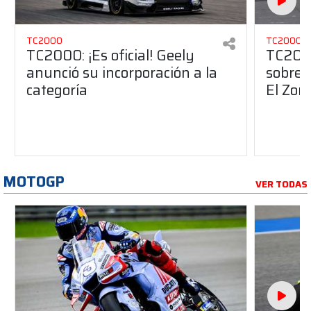
TC2000
TC2000
TC2000: ¡Es oficial! Geely
TC2000
anunció su incorporación a la
sobre 
categoría
El Zon
MOTOGP
VER TODAS