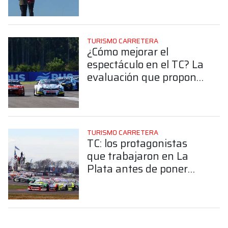
tienen", el contundente
llamado de atención de
Kissling a los dirigentes
TURISMO CARRETERA
¿Cómo mejorar el
espectáculo en el TC? La
evaluación que propone
Guillermo Kissling para
lograr un cambio real
TURISMO CARRETERA
TC: los protagonistas
que trabajaron en La
Plata antes de poner
rumbo a Posadas