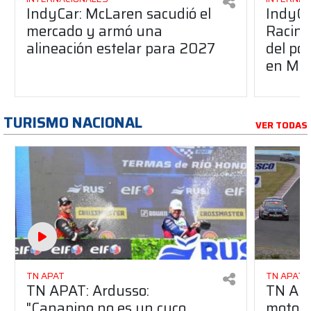
IndyCar: McLaren sacudió el
IndyCa
mercado y armó una
Racing
alineación estelar para 2027
del po
en Mid
TURISMO NACIONAL
VER TODAS
TN APAT
TN APAT
TN APAT: Ardusso:
TN APA
"Canapino no es un cuco,
motori