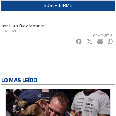
SUSCRIBIRME
por
Ivan Diaz Mendez
08/07/2026
COMPARTIR
Facebook
Twitter
mail
Wh
LO MAS LEÍDO