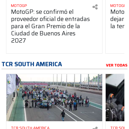
MOTOGP
MOTOGP
MotoGP: se confirmó el
MotoG
proveedor oficial de entradas
dejará
para el Gran Premio de la
la tem
Ciudad de Buenos Aires
2027
TCR SOUTH AMERICA
VER TODAS
TCR SOUTH AMERICA
TCR SOUT