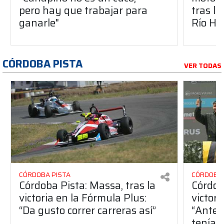
pero hay que trabajar para
tras l
ganarle"
Río Ho
CÓRDOBA PISTA
VER TODAS
CÓRDOBA PISTA
CÓRDOBA 
Córdoba Pista: Massa, tras la
Córdob
victoria en la Fórmula Plus:
victor
“Da gusto correr carreras así”
“Antes
teníam