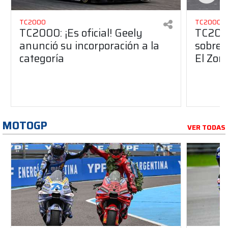
TC2000
TC2000
TC2000: ¡Es oficial! Geely
TC2000
anunció su incorporación a la
sobre 
categoría
El Zon
MOTOGP
VER TODAS