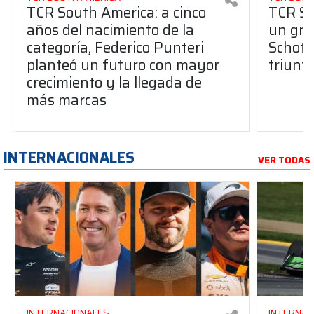
TCR South America: a cinco
TCR So
años del nacimiento de la
un gran
categoría, Federico Punteri
Schott
planteó un futuro con mayor
triunf
crecimiento y la llegada de
más marcas
INTERNACIONALES
VER TODAS
INTERNACIONALES
INTERNAC