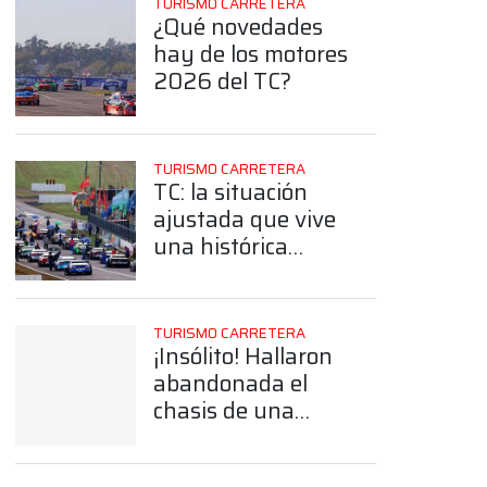
TURISMO CARRETERA
¿Qué novedades
hay de los motores
2026 del TC?
TURISMO CARRETERA
TC: la situación
ajustada que vive
una histórica
estructura por la
construcción de un
auto nuevo
TURISMO CARRETERA
¡Insólito! Hallaron
abandonada el
chasis de una
Chevy histórica del
TC en un baldío