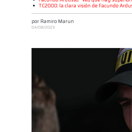
TC2000: la clara visión de Facundo Ardu
por
Ramiro Marun
04/08/2023