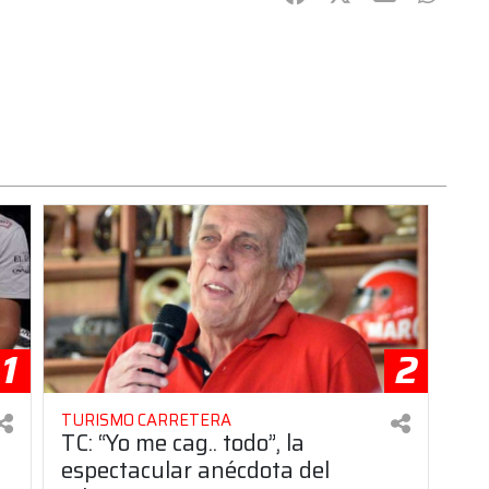
1
2
TURISMO CARRETERA
TC: “Yo me cag.. todo”, la
espectacular anécdota del