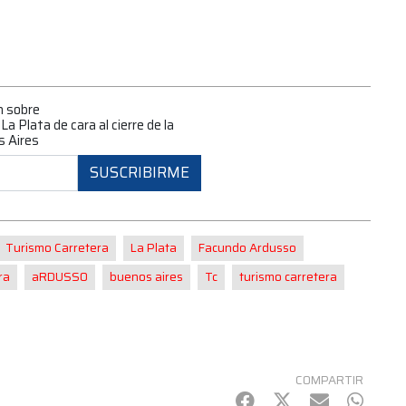
n sobre
a Plata de cara al cierre de la
s Aires
SUSCRIBIRME
Turismo Carretera
La Plata
Facundo Ardusso
ra
aRDUSSO
buenos aires
Tc
turismo carretera
COMPARTIR
Facebook
Twitter
mail
Whats