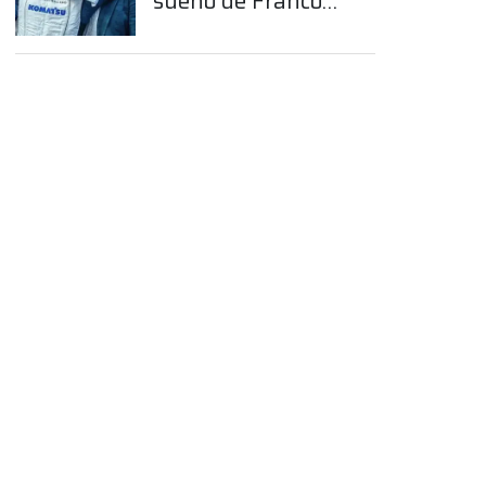
sueño de Franco
Colapinto en la
Fórmula 1