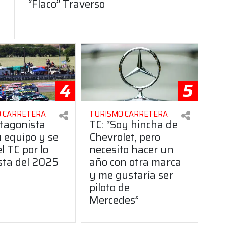
“Flaco” Traverso
4
5
 CARRETERA
TURISMO CARRETERA
tagonista
TC: “Soy hincha de
u equipo y se
Chevrolet, pero
l TC por lo
necesito hacer un
sta del 2025
año con otra marca
y me gustaría ser
piloto de
Mercedes”