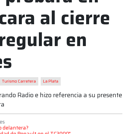
cara al cierre
 regular en
es
Turismo Carretera
La Plata
ando Radio e hizo referencia a su presente
ra
es
o delantera?
idad de Renault en el TC2000"