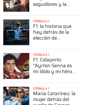
seguidores y la
sorprendente
posición de
Colapinto
FÓRMULA 1
F1: la historia que
hay detrás de la
elección de
Colapinto del
número 43
FÓRMULA 1
F1: Colapinto:
"Ayrton Senna es
mi ídolo y mi héroe
más grande"
FÓRMULA 1
María Catarineu: la
mujer detrás del