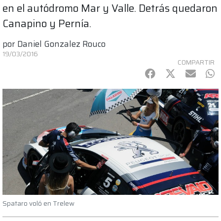
en el autódromo Mar y Valle. Detrás quedaron
Canapino y Pernía.
por
Daniel Gonzalez Rouco
19/03/2016
COMPARTIR
Facebook
Twitter
mail
Wh
Spataro voló en Trelew