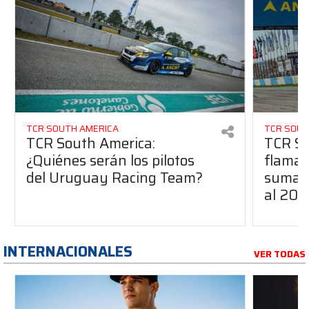
TCR SOUTH AMERICA
TCR SOUT
TCR South America:
TCR So
¿Quiénes serán los pilotos
flaman
del Uruguay Racing Team?
suma a
al 20
INTERNACIONALES
VER TODAS