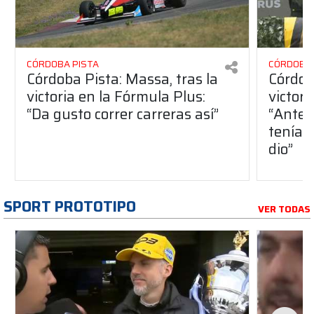
CÓRDOBA PISTA
CÓRDOBA 
Córdoba Pista: Massa, tras la
Córdob
victoria en la Fórmula Plus:
victor
“Da gusto correr carreras así”
“Antes
teníam
dio”
SPORT PROTOTIPO
VER TODAS