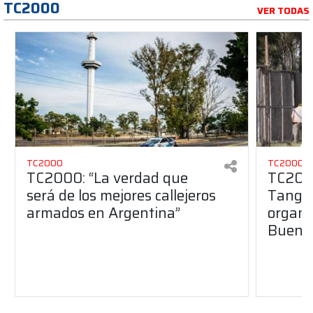
TC2000
VER TODAS
TC2000
TC2000
TC2000: “La verdad que
TC2000
será de los mejores callejeros
Tango 
armados en Argentina”
organiz
Buenos