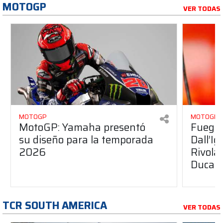
MOTOGP
VER TODAS
MOTOGP
MOTOGP
MotoGP: Yamaha presentó
Fuego 
su diseño para la temporada
Dall’I
2026
Rivola
Ducati
TCR SOUTH AMERICA
VER TODAS