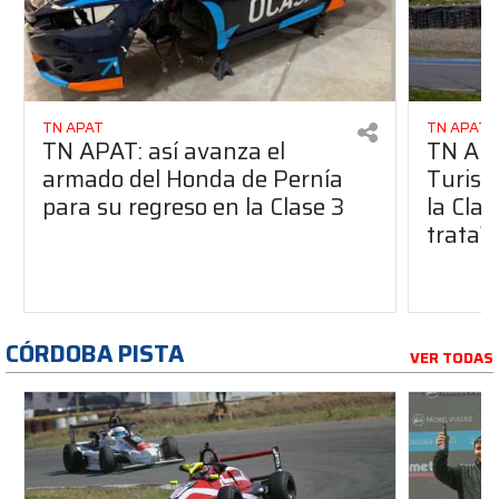
TN APAT
TN APAT
TN APAT: así avanza el
TN APA
armado del Honda de Pernía
Turism
para su regreso en la Clase 3
la Clas
trata?
CÓRDOBA PISTA
VER TODAS