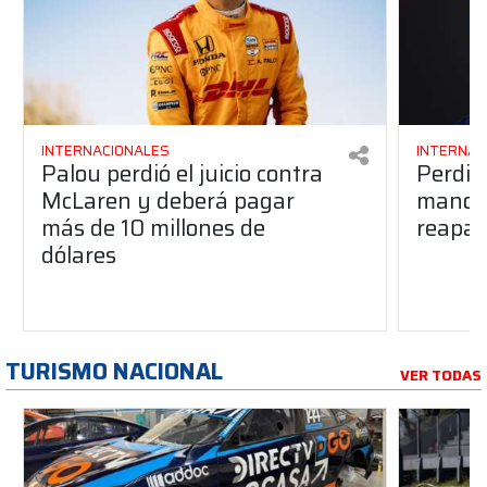
INTERNACIONALES
INTERNAC
Palou perdió el juicio contra
Perdió
McLaren y deberá pagar
manos 
más de 10 millones de
reapar
dólares
TURISMO NACIONAL
VER TODAS