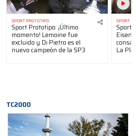
SPORT PROTOTIPO
SPORT P
Sport Prototipo: ¡Último
Sport P
momento! Lemoine fue
Eisenc
excluido y Di Pietro es el
consag
nuevo campeón de la SP3
La Pla
TC2000