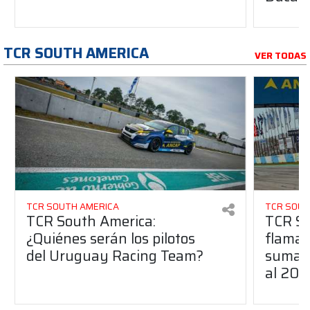
TCR SOUTH AMERICA
VER TODAS
TCR SOUTH AMERICA
TCR SOUT
TCR South America:
TCR So
¿Quiénes serán los pilotos
flaman
del Uruguay Racing Team?
suma a
al 20