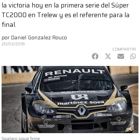
la victoria hoy en la primera serie del Súper
TC2000 en Trelew y es el referente para la
final.
por
Daniel Gonzalez Rouco
20/03/2016
COMPARTIR
Facebook
Twitter
mail
Wh
Spataro sigue firme