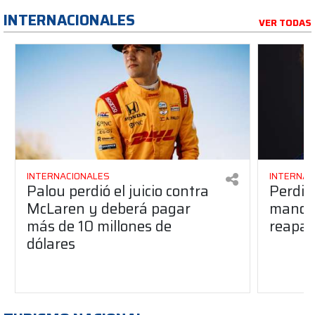
INTERNACIONALES
VER TODAS
INTERNACIONALES
INTERNAC
Palou perdió el juicio contra
Perdió
McLaren y deberá pagar
manos 
más de 10 millones de
reapar
dólares