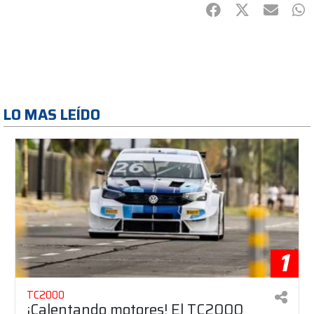
Facebook
Twitter
mail
Wh
LO MAS LEÍDO
1
TC2000
¡Calentando motores! El TC2000