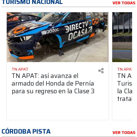
TURISMO NACIONAL
VER TODAS
TN APAT
TN APAT
TN APAT: así avanza el
TN APA
armado del Honda de Pernía
Turism
para su regreso en la Clase 3
la Clas
trata?
CÓRDOBA PISTA
VER TODAS