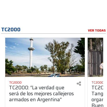
TC2000
VER TODAS
TC2000
TC2000
TC2000: “La verdad que
TC2000
será de los mejores callejeros
Tango 
armados en Argentina”
organiz
Buenos