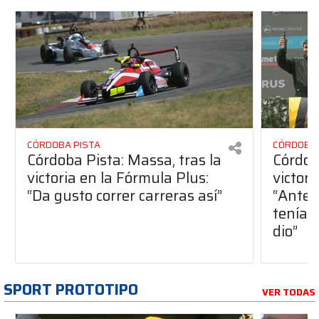
CÓRDOBA PISTA
CÓRDOBA 
Córdoba Pista: Massa, tras la
Córdob
victoria en la Fórmula Plus:
victor
“Da gusto correr carreras así”
“Antes
teníam
dio”
SPORT PROTOTIPO
VER TODAS