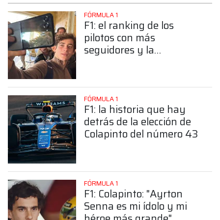
FÓRMULA 1
F1: el ranking de los
pilotos con más
seguidores y la
sorprendente posición de
Colapinto
FÓRMULA 1
F1: la historia que hay
detrás de la elección de
Colapinto del número 43
FÓRMULA 1
F1: Colapinto: "Ayrton
Senna es mi ídolo y mi
héroe más grande"