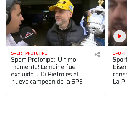
SPORT PROTOTIPO
SPORT P
Sport Prototipo: ¡Último
Sport P
momento! Lemoine fue
Eisenc
excluido y Di Pietro es el
consag
nuevo campeón de la SP3
La Pla