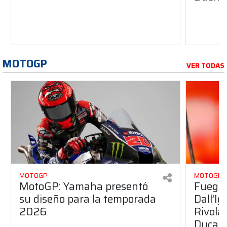
MOTOGP
VER TODAS
MOTOGP
MOTOGP
MotoGP: Yamaha presentó
Fuego 
su diseño para la temporada
Dall’I
2026
Rivola
Ducati