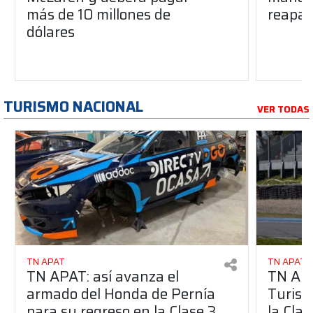
más de 10 millones de
reapar
dólares
TURISMO NACIONAL
VER TODAS
TN APAT
TN APAT
TN APAT: así avanza el
TN APA
armado del Honda de Pernía
Turism
para su regreso en la Clase 3
la Clas