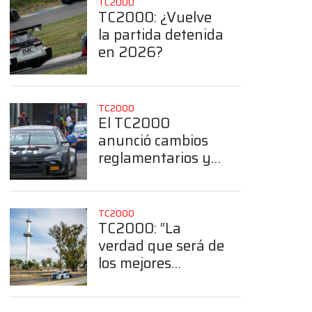
TC2000
TC2000: ¿Vuelve
la partida detenida
en 2026?
TC2000
El TC2000
anunció cambios
reglamentarios y
App
deportivos para el
2026
TC2000
TC2000: “La
verdad que será de
los mejores
callejeros armados
en Argentina”