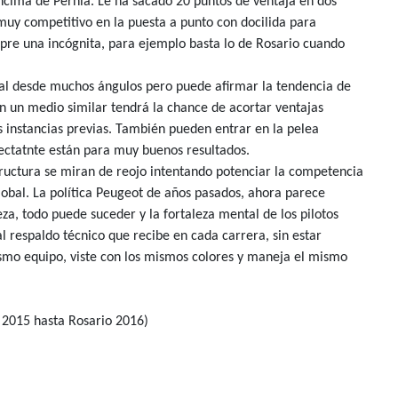
ncima de Pernia. Le ha sacado 20 puntos de ventaja en dos
muy competitivo en la puesta a punto con docilida para
mpre una incógnita, para ejemplo basta lo de Rosario cuando
al desde muchos ángulos pero puede afirmar la tendencia de
on un medio similar tendrá la chance de acortar ventajas
s instancias previas. También pueden entrar en la pelea
ctatnte están para muy buenos resultados.
tructura se miran de reojo intentando potenciar la competencia
lobal. La política Peugeot de años pasados, ahora parece
za, todo puede suceder y la fortaleza mental de los pilotos
 respaldo técnico que recibe en cada carrera, sin estar
ismo equipo, viste con los mismos colores y maneja el mismo
2015 hasta Rosario 2016)