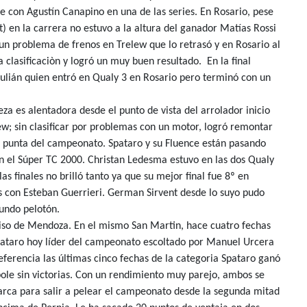
 con Agustín Canapino en una de las series. En Rosario, pese
) en la carrera no estuvo a la altura del ganador Matías Rossi
un problema de frenos en Trelew que lo retrasó y en Rosario al
 clasificaciòn y logró un muy buen resultado. En la final
Julián quien entró en Qualy 3 en Rosario pero terminó con un
eza es alentadora desde el punto de vista del arrolador inicio
lew; sin clasificar por problemas con un motor, logró remontar
la punta del campeonato. Spataro y su Fluence están pasando
 el Súper TC 2000. Christan Ledesma estuvo en las dos Qualy
as finales no brilló tanto ya que su mejor final fue 8º en
es con Esteban Guerrieri. German Sirvent desde lo suyo pudo
undo pelotón.
iso de Mendoza. En el mismo San Martin, hace cuatro fechas
Spataro hoy líder del campeonato escoltado por Manuel Urcera
ferencia las últimas cinco fechas de la categoria Spataro ganó
pole sin victorias. Con un rendimiento muy parejo, ambos se
arca para salir a pelear el campeonato desde la segunda mitad