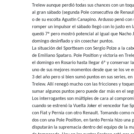
Trelew aunque perdió todas sus chances con un toque
al gran sábado (segunda Pole consecutiva de Renault
o de su escolta Agustín Canapino. Ardusso penó con 
romper un impulsor el sábado llegó con lo justo en la
quedó 7º pero mostró potencial al igual que Nacho 
domingo desinflado y sin cosechar puntos.
La situación del Sportteam con Sergio Polze a la cab
de Emiliano Spataro. Pole Position y victoria en Tre
el domingo en Rosario hasta llegar 6º y conservar 
uno de sus mejores momentos desde que se los ve en
3 del año pero si bien sumó puntos en sus series, en l
Trelew. Allí renegó mucho con las fricciones y toqu
sumar algunos puntos pero puede dar más en el seg
Los interrogantes son múltiples de cara al comprom
cuando se estrenó la Vuelta Joker el vencedor fue 
con Fiat y Pernía con otro Renault. Tomando como re
dos con una Pole Position, en tanto Pernía hizo una 
disputarán la supremacia dentro del equipo de la m