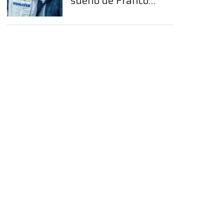
sueño de Franco
Colapinto en la
Fórmula 1