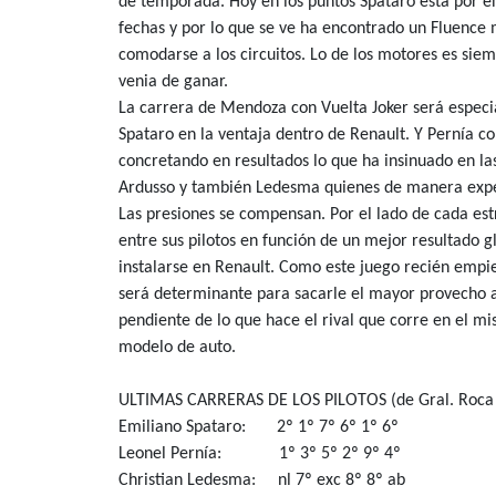
de temporada. Hoy en los puntos Spataro está por e
fechas y por lo que se ve ha encontrado un Fluence 
comodarse a los circuitos. Lo de los motores es sie
venia de ganar.
La carrera de Mendoza con Vuelta Joker será especi
Spataro en la ventaja dentro de Renault. Y Pernía c
concretando en resultados lo que ha insinuado en la
Ardusso y también Ledesma quienes de manera expe
Las presiones se compensan. Por el lado de cada es
entre sus pilotos en función de un mejor resultado g
instalarse en Renault. Como este juego recién empie
será determinante para sacarle el mayor provecho al
pendiente de lo que hace el rival que corre en el m
modelo de auto.
ULTIMAS CARRERAS DE LOS PILOTOS (de Gral. Roca 
Emiliano Spataro: 2º 1º 7º 6º 1º 6º
Leonel Pernía: 1º 3º 5º 2º 9º 4º
Christian Ledesma: nl 7º exc 8º 8º ab