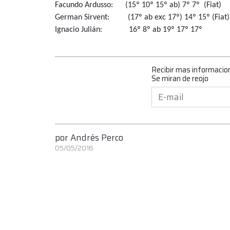
Facundo Ardusso: (15º 10º 15º ab) 7º 7º (Fiat)
German Sirvent: (17º ab exc 17º) 14º 15º (Fiat)
Ignacio Julián: 16º 8º ab 19º 17º 17º
Recibir mas informacio
Se miran de reojo
por
Andrés Perco
05/05/2016