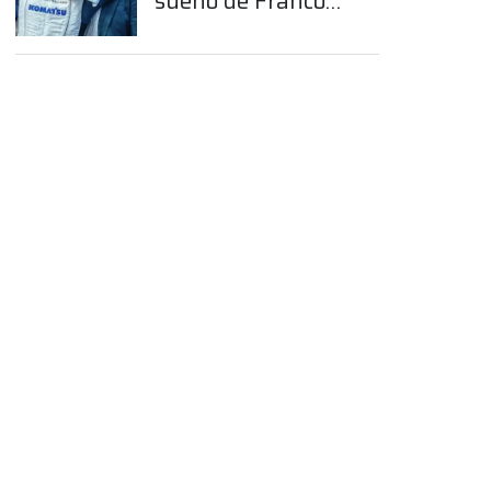
sueño de Franco
Colapinto en la
Fórmula 1