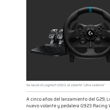
Se lanzó el Logitech G923, el volante “ultra realista”
A cinco años del lanzamiento del G29, 
nuevo volante y pedalera G923 Racing 