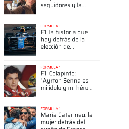
seguidores y la
sorprendente
posición de
Colapinto
FÓRMULA 1
F1: la historia que
hay detrás de la
elección de
Colapinto del
número 43
FÓRMULA 1
F1: Colapinto:
"Ayrton Senna es
mi ídolo y mi héroe
más grande"
FÓRMULA 1
María Catarineu: la
mujer detrás del