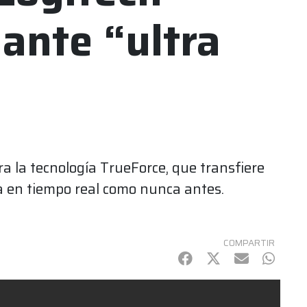
lante “ultra
a la tecnología TrueForce, que transfiere
ica en tiempo real como nunca antes.
COMPARTIR
Facebook
Twitter
mail
Whats