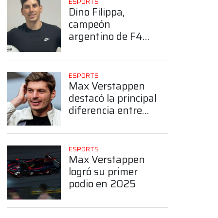
ESPORTS
Dino Filippa,
campeón
argentino de F4
Esports
ESPORTS
Max Verstappen
destacó la principal
diferencia entre
los simuladores y
las carreras reales
ESPORTS
Max Verstappen
logró su primer
App
podio en 2025