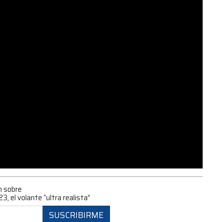
n sobre
3, el volante “ultra realista”
SUSCRIBIRME