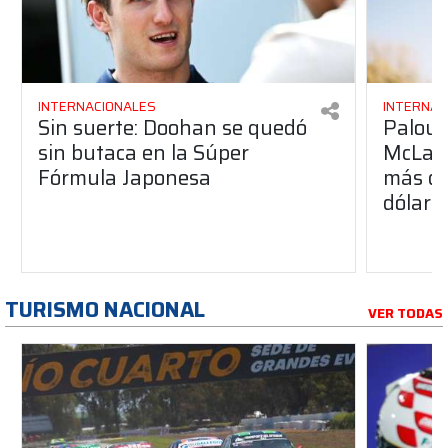
INTERNACIONALES
INTERNAC
Sin suerte: Doohan se quedó
Palou p
sin butaca en la Súper
McLare
Fórmula Japonesa
más de
dólare
TURISMO NACIONAL
VER TODAS