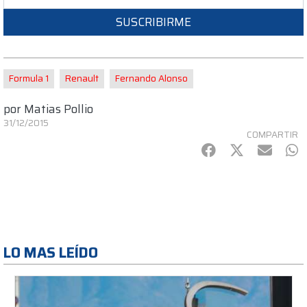
SUSCRIBIRME
Formula 1
Renault
Fernando Alonso
por
Matias Pollio
31/12/2015
COMPARTIR
Facebook
Twitter
mail
Wh
LO MAS LEÍDO