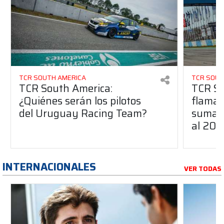
TCR SOUTH AMERICA
TCR SOUT
TCR South America:
TCR So
¿Quiénes serán los pilotos
flaman
del Uruguay Racing Team?
suma a
al 20
INTERNACIONALES
VER TODAS