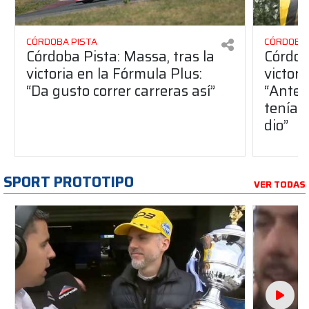
CÓRDOBA PISTA
CÓRDOBA 
Córdoba Pista: Massa, tras la
Córdob
victoria en la Fórmula Plus:
victor
“Da gusto correr carreras así”
“Antes
teníam
dio”
SPORT PROTOTIPO
VER TODAS