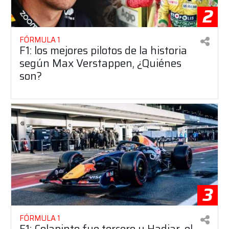
2
FÓRMULA 1
F1: los mejores pilotos de la historia
según Max Verstappen, ¿Quiénes
son?
3
FÓRMULA 1
F1: Colapinto fue tercero y Hadjar, el