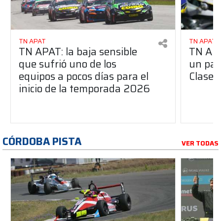
TN APAT
TN APAT
TN APAT: la baja sensible
TN APA
que sufrió uno de los
un pas
equipos a pocos días para el
Clase 
inicio de la temporada 2026
CÓRDOBA PISTA
VER TODAS