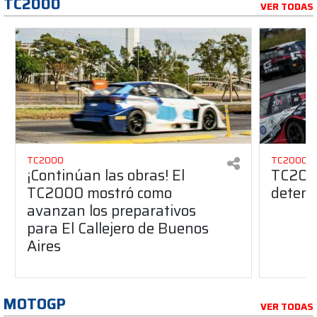
TC2000
VER TODAS
TC2000
TC2000
¡Continúan las obras! El
TC2000
TC2000 mostró como
deteni
avanzan los preparativos
para El Callejero de Buenos
Aires
MOTOGP
VER TODAS