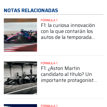
NOTAS RELACIONADAS
FÓRMULA 1
F1: la curiosa innovación
con la que contarán los
autos de la temporada
2026 y fue probada en
Barcelona
FÓRMULA 1
F1: ¿Aston Martin
candidato al título? Un
importante protagonista
no se animó a
descartarlo
FÓRMULA 1