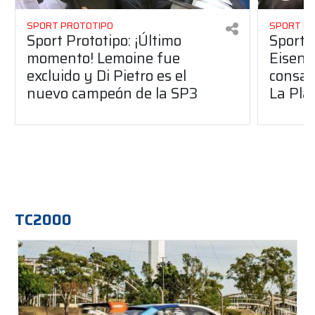
SPORT PROTOTIPO
SPORT P
Sport Prototipo: ¡Último
Sport P
momento! Lemoine fue
Eisenc
excluido y Di Pietro es el
consag
nuevo campeón de la SP3
La Pla
TC2000