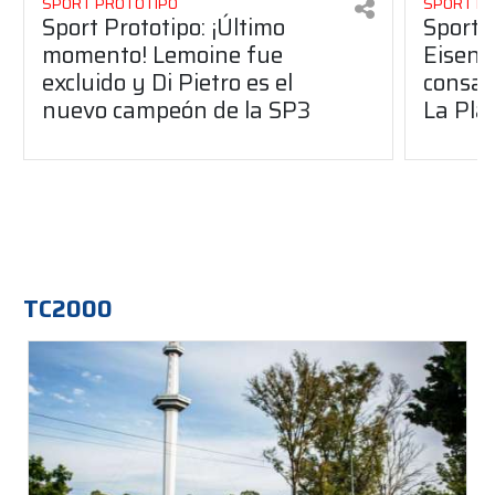
SPORT PROTOTIPO
SPORT P
Sport Prototipo: ¡Último
Sport P
momento! Lemoine fue
Eisenc
excluido y Di Pietro es el
consag
nuevo campeón de la SP3
La Pla
TC2000