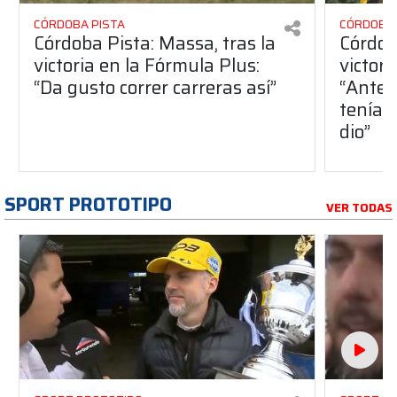
CÓRDOBA PISTA
CÓRDOBA 
Córdoba Pista: Massa, tras la
Córdob
victoria en la Fórmula Plus:
victor
“Da gusto correr carreras así”
“Antes
teníam
dio”
SPORT PROTOTIPO
VER TODAS