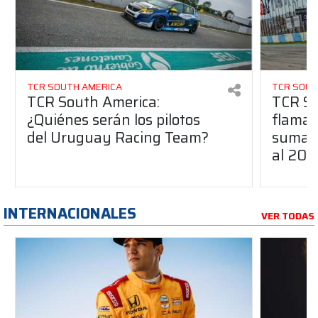
TCR SOUTH AMERICA
TCR SOUT
TCR South America:
TCR So
¿Quiénes serán los pilotos
flaman
del Uruguay Racing Team?
suma a
al 20
INTERNACIONALES
VER TODAS