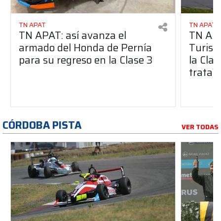
TN APAT
TN APAT
TN APAT: así avanza el
TN APA
armado del Honda de Pernía
Turism
para su regreso en la Clase 3
la Clas
trata?
CÓRDOBA PISTA
VER TODAS