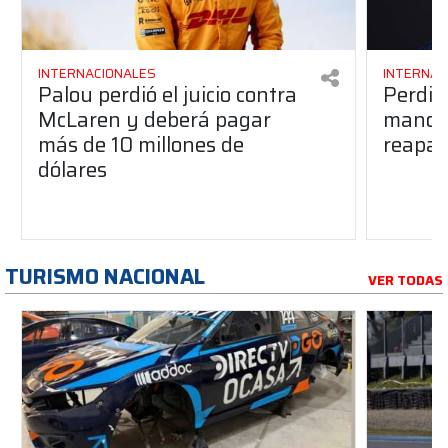
INTERNACIONALES
INTERNAC
Palou perdió el juicio contra
Perdió
McLaren y deberá pagar
manos 
más de 10 millones de
reapar
dólares
TURISMO NACIONAL
VER TODAS