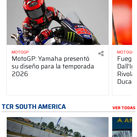
MOTOGP
MOTOGP
MotoGP: Yamaha presentó
Fuego 
su diseño para la temporada
Dall’I
2026
Rivola
Ducati
TCR SOUTH AMERICA
VER TODAS