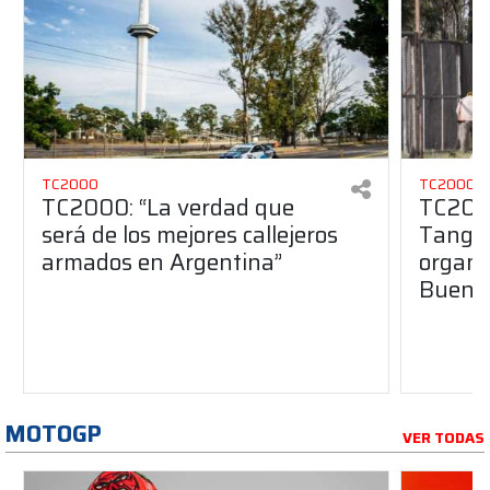
TC2000
TC2000
TC2000: “La verdad que
TC2000
será de los mejores callejeros
Tango 
armados en Argentina”
organiz
Buenos
MOTOGP
VER TODAS