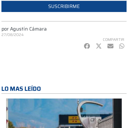
SUSCRIBIRME
por
Agustín Cámara
27/08/2024
COMPARTIR
Facebook
Twitter
mail
Wh
LO MAS LEÍDO