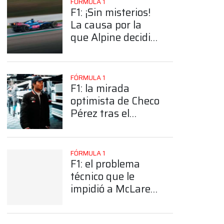
FÓRMULA 1
F1: ¡Sin misterios!
La causa por la
que Alpine decidió
no girar este
jueves en
Barcelona
FÓRMULA 1
F1: la mirada
App
optimista de Checo
Pérez tras el
jueves en
Barcelona: “Se
trata de luchar
FÓRMULA 1
contra los
F1: el problema
problemas”
técnico que le
impidió a McLaren
girar durante la
tanda vespertina