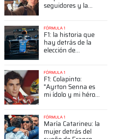
seguidores y la
sorprendente
posición de
Colapinto
FÓRMULA 1
F1: la historia que
hay detrás de la
elección de
Colapinto del
número 43
FÓRMULA 1
F1: Colapinto:
"Ayrton Senna es
mi ídolo y mi héroe
más grande"
FÓRMULA 1
María Catarineu: la
mujer detrás del
App