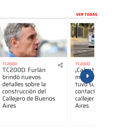
VER TODAS
TC2000
TC2000
TC2000: Furlán
¡Calentando
brindó nuevos
motores! El TC200
detalles sobre la
tuvo su primer
construcción del
contacto con el
Callejero de Buenos
callejero de Buenos
Aires
Aires