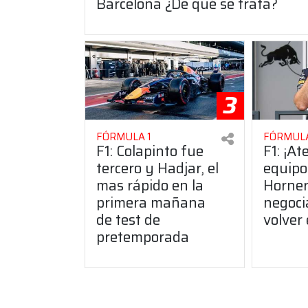
Barcelona ¿De qué se trata?
3
FÓRMULA 1
FÓRMULA
F1: Colapinto fue
F1: ¡At
tercero y Hadjar, el
equipo
mas rápido en la
Horner
primera mañana
negoci
de test de
volver
pretemporada