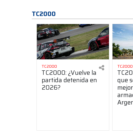
TC2000
TC2000
TC2000
TC2000: ¿Vuelve la
TC200
partida detenida en
que s
2026?
mejor
arma
Argen