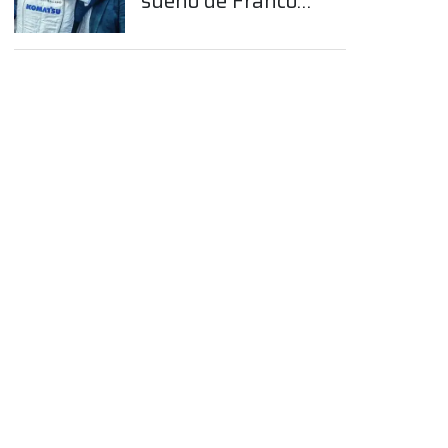
sueño de Franco
Colapinto en la
Fórmula 1