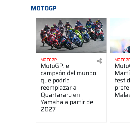
MOTOGP
MOTOGP
MOTOG
MotoGP: el
MotoG
campeón del mundo
Martí
que podría
test 
reemplazar a
pret
Quartararo en
Mala
Yamaha a partir del
2027