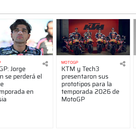
P
MOTOGP
P: Jorge
KTM y Tech3
n se perderá el
presentaron sus
de
prototipos para la
emporada en
temporada 2026 de
sia
MotoGP