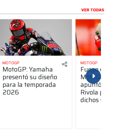
VER TODAS
MOTOGP
MOTOGP
MotoGP: Yamaha
Fuego cruzado en
presentó su diseño
MotoGP: Dall’Igna
para la temporada
apuntó contra
2026
Rivola por sus
dichos sobre Ducati