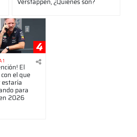
Verstappen, ¿Quiénes son?
4
 1
ención! El
 con el que
 estaría
ando para
 en 2026