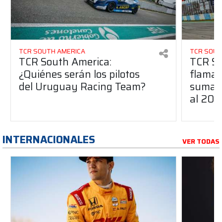
TCR SOUTH AMERICA
TCR SOUT
TCR South America:
TCR So
¿Quiénes serán los pilotos
flaman
del Uruguay Racing Team?
suma a
al 20
INTERNACIONALES
VER TODAS