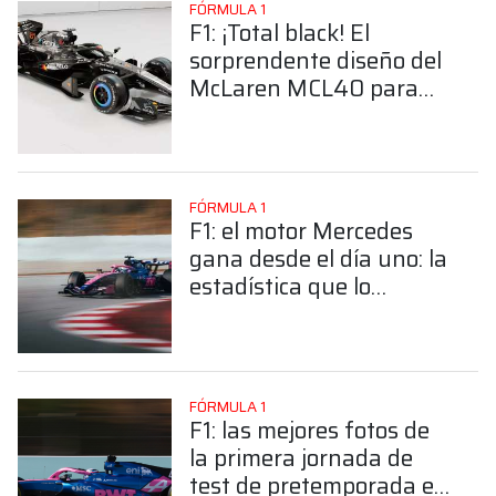
FÓRMULA 1
F1: ¡Total black! El
sorprendente diseño del
McLaren MCL40 para
las pruebas en
Barcelona
FÓRMULA 1
F1: el motor Mercedes
gana desde el día uno: la
estadística que lo
favoreció en la primera
jornada en Barcelona
FÓRMULA 1
F1: las mejores fotos de
la primera jornada de
test de pretemporada en