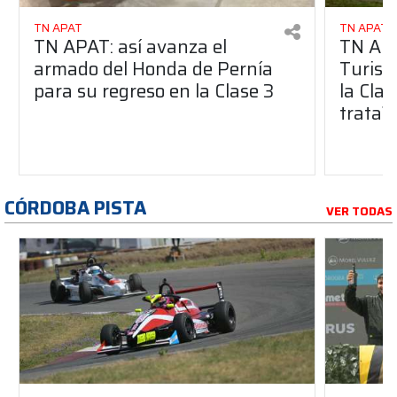
TN APAT
TN APAT
TN APAT: así avanza el
TN APA
armado del Honda de Pernía
Turism
para su regreso en la Clase 3
la Clas
trata?
CÓRDOBA PISTA
VER TODAS