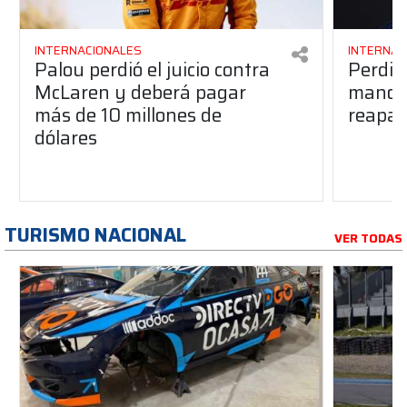
INTERNACIONALES
INTERNAC
Palou perdió el juicio contra
Perdió
McLaren y deberá pagar
manos 
más de 10 millones de
reapar
dólares
TURISMO NACIONAL
VER TODAS