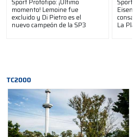
Sport Prototipo: ¡Último
Sport P
momento! Lemoine fue
Eisenc
excluido y Di Pietro es el
consag
nuevo campeón de la SP3
La Pla
TC2000