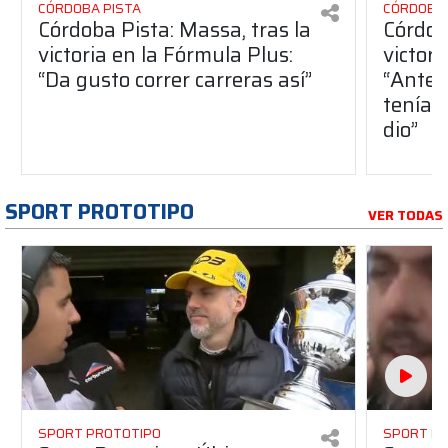
CÓRDOBA PISTA
CÓRDOBA 
Córdoba Pista: Massa, tras la
Córdob
victoria en la Fórmula Plus:
victor
“Da gusto correr carreras así”
“Antes
teníam
dio”
SPORT PROTOTIPO
VER TODAS
SPORT PROTOTIPO
SPORT P