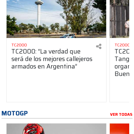
TC2000
TC2000
TC2000: “La verdad que
TC2000
será de los mejores callejeros
Tango 
armados en Argentina”
organiz
Buenos
MOTOGP
VER TODAS