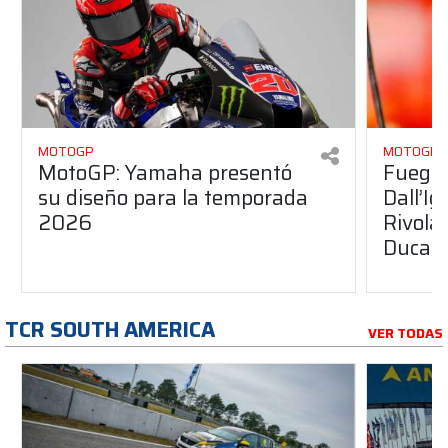
MOTOGP
MOTOGP
MotoGP: Yamaha presentó
Fuego 
su diseño para la temporada
Dall’I
2026
Rivola
Ducati
TCR SOUTH AMERICA
VER TODAS