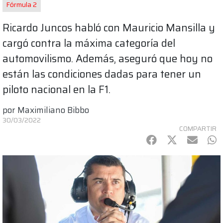
Fórmula 2
Ricardo Juncos habló con Mauricio Mansilla y
cargó contra la máxima categoría del
automovilismo. Además, aseguró que hoy no
están las condiciones dadas para tener un
piloto nacional en la F1.
por
Maximiliano Bibbo
30/03/2022
COMPARTIR
Facebook
Twitter
mail
Wh