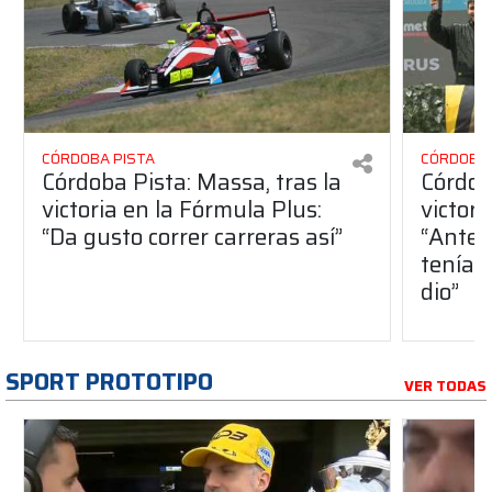
CÓRDOBA PISTA
CÓRDOBA 
Córdoba Pista: Massa, tras la
Córdob
victoria en la Fórmula Plus:
victor
“Da gusto correr carreras así”
“Antes
teníam
dio”
SPORT PROTOTIPO
VER TODAS