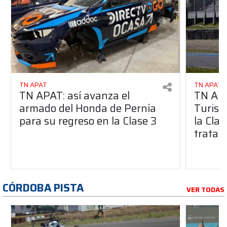
TN APAT
TN APAT
TN APAT: así avanza el
TN APA
armado del Honda de Pernía
Turism
para su regreso en la Clase 3
la Clas
trata?
CÓRDOBA PISTA
VER TODAS