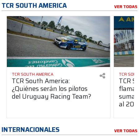
TCR SOUTH AMERICA
VER TODAS
TCR SOUTH AMERICA
TCR SOUT
TCR South America:
TCR So
¿Quiénes serán los pilotos
flaman
del Uruguay Racing Team?
suma a
al 20
INTERNACIONALES
VER TODAS