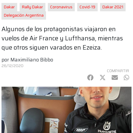
Dakar
Rally Dakar
Coronavirus
Covid-19
Dakar 2021
Delegación Argentina
Algunos de los protagonistas viajaron en
vuelos de Air France y Lufthansa, mientras
que otros siguen varados en Ezeiza.
por
Maximiliano Bibbo
26/12/2020
COMPARTIR
Facebook
Twitter
mail
Wh