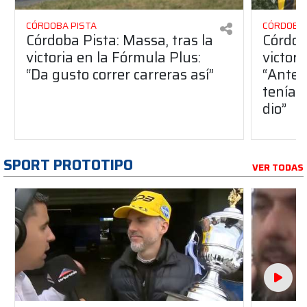
CÓRDOBA PISTA
CÓRDOBA 
Córdoba Pista: Massa, tras la
Córdob
victoria en la Fórmula Plus:
victor
“Da gusto correr carreras así”
“Antes
teníam
dio”
SPORT PROTOTIPO
VER TODAS