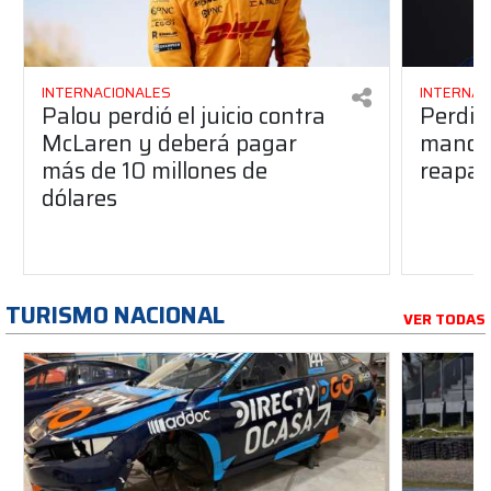
INTERNACIONALES
INTERNAC
Palou perdió el juicio contra
Perdió
McLaren y deberá pagar
manos 
más de 10 millones de
reapar
dólares
TURISMO NACIONAL
VER TODAS