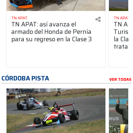
TN APAT
TN APAT
TN APAT: así avanza el
TN APA
armado del Honda de Pernía
Turism
para su regreso en la Clase 3
la Clas
trata?
CÓRDOBA PISTA
VER TODAS