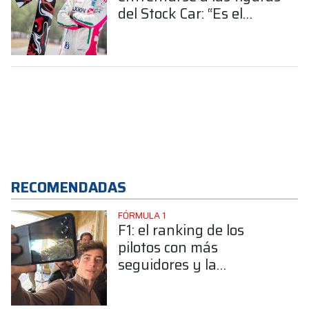
del Stock Car: “Es el
desafío más grande mi
carrera”
RECOMENDADAS
FÓRMULA 1
F1: el ranking de los
pilotos con más
seguidores y la
sorprendente posición de
Colapinto