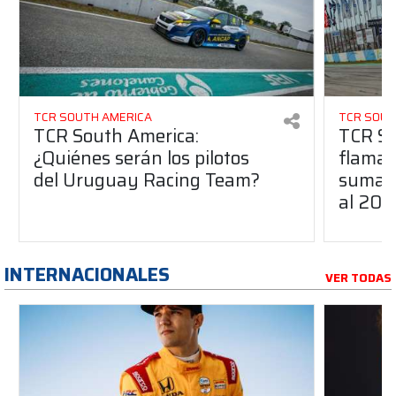
TCR SOUTH AMERICA
TCR SOUT
TCR South America:
TCR So
¿Quiénes serán los pilotos
flaman
del Uruguay Racing Team?
suma a
al 20
INTERNACIONALES
VER TODAS