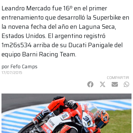
Leandro Mercado fue 16º en el primer
entrenamiento que desarrolló la Superbike en
la novena fecha del año en Laguna Seca,
Estados Unidos. El argentino registró
1m26s534 arriba de su Ducati Panigale del
equipo Barni Racing Team.
por
Fefo Camps
17/07/2015
COMPARTIR
Facebook
Twitter
mail
Wh