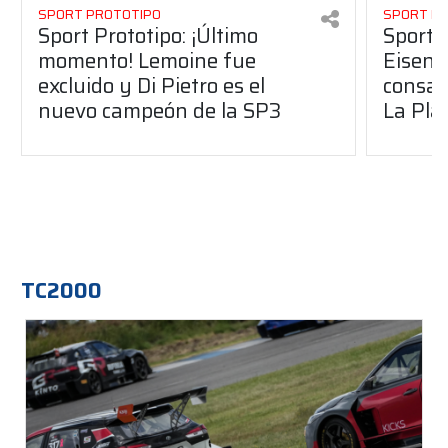
SPORT PROTOTIPO
SPORT P
Sport Prototipo: ¡Último
Sport P
momento! Lemoine fue
Eisenc
excluido y Di Pietro es el
consag
nuevo campeón de la SP3
La Pla
TC2000