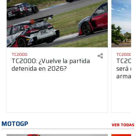
TC2000
TC2000
TC2000: ¿Vuelve la partida
TC2000
detenida en 2026?
será de
armado
MOTOGP
VER TODAS