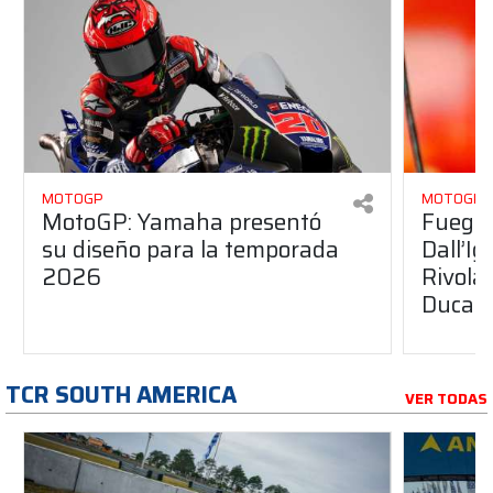
MOTOGP
MOTOGP
MotoGP: Yamaha presentó
Fuego 
su diseño para la temporada
Dall’I
2026
Rivola
Ducati
TCR SOUTH AMERICA
VER TODAS