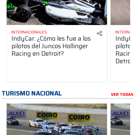
INTERNACIONALES
INTERNAC
IndyCar: ¿Cómo les fue a los
IndyCa
pilotos del Juncos Hollinger
pilotos
Racing en Detroit?
Racing 
Detroi
TURISMO NACIONAL
VER TODAS