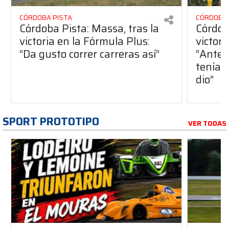
CÓRDOBA PISTA
CÓRDOBA 
Córdoba Pista: Massa, tras la
Córdob
victoria en la Fórmula Plus:
victor
“Da gusto correr carreras así”
“Antes
teníam
dio”
SPORT PROTOTIPO
VER TODAS