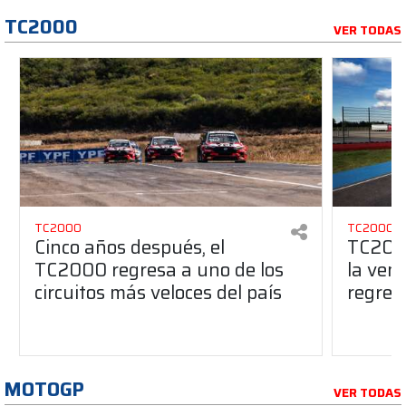
TC2000
VER TODAS
TC2000
TC2000
Cinco años después, el
TC2000
TC2000 regresa a uno de los
la ven
circuitos más veloces del país
regres
MOTOGP
VER TODAS