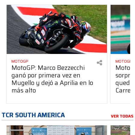
MOTOGP
MOTOGP
MotoGP: Marco Bezzecchi
MotoG
ganó por primera vez en
sorpre
Mugello y dejó a Aprilia en lo
quedó 
más alto
Carrer
TCR SOUTH AMERICA
VER TODAS