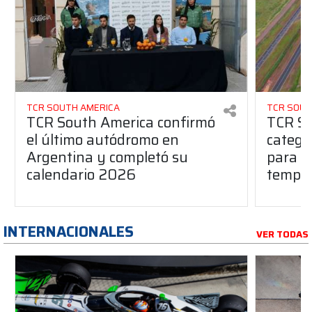
TCR SOUTH AMERICA
TCR SOUT
TCR South America confirmó
TCR So
el último autódromo en
catego
Argentina y completó su
para l
calendario 2026
tempo
INTERNACIONALES
VER TODAS