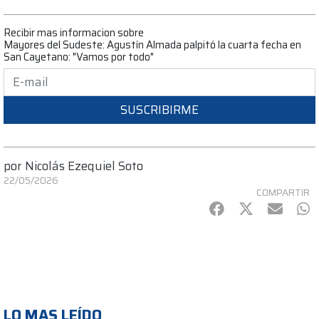
Recibir mas informacion sobre
Mayores del Sudeste: Agustín Almada palpitó la cuarta fecha en
San Cayetano: "Vamos por todo"
SUSCRIBIRME
por
Nicolás Ezequiel Soto
22/05/2026
COMPARTIR
Facebook
Twitter
mail
Wh
LO MAS LEÍDO