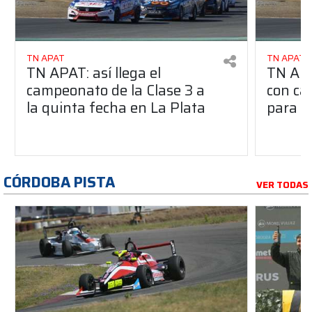
TN APAT
TN APAT
TN APAT: así llega el
TN APA
campeonato de la Clase 3 a
con ca
la quinta fecha en La Plata
para l
CÓRDOBA PISTA
VER TODAS