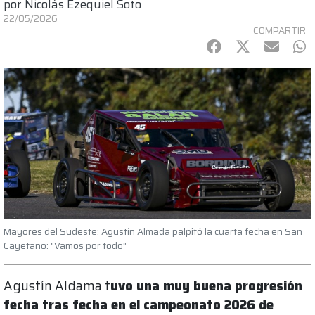
por
Nicolás Ezequiel Soto
22/05/2026
COMPARTIR
Facebook
Twitter
mail
Wh
Mayores del Sudeste: Agustín Almada palpitó la cuarta fecha en San
Cayetano: "Vamos por todo"
Agustín Aldama t
uvo una muy buena progresión
fecha tras fecha en el campeonato 2026 de