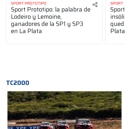
SPORT PROTOTIPO
SPORT P
Sport Prototipo: la palabra de
Sport 
Lodeiro y Lemoine,
insólit
ganadores de la SP1 y SP3
quedó 
en La Plata
Plata
TC2000