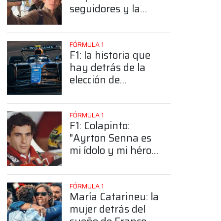
seguidores y la
sorprendente
posición de
Colapinto
FÓRMULA 1
F1: la historia que
hay detrás de la
elección de
Colapinto del
número 43
FÓRMULA 1
F1: Colapinto:
"Ayrton Senna es
mi ídolo y mi héroe
más grande"
FÓRMULA 1
María Catarineu: la
mujer detrás del