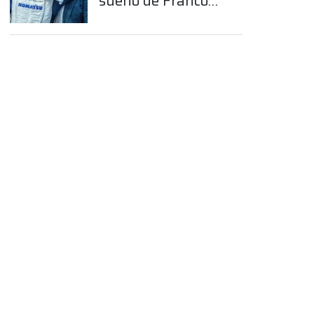
sueño de Franco
Colapinto en la
Fórmula 1