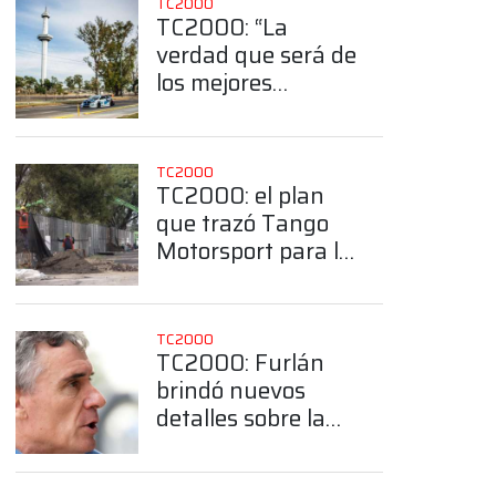
TC2000
TC2000: “La
verdad que será de
los mejores
callejeros armados
en Argentina”
TC2000
TC2000: el plan
que trazó Tango
Motorsport para la
organización del
Callejero de
Buenos Aires
TC2000
TC2000: Furlán
brindó nuevos
detalles sobre la
construcción del
Callejero de
App