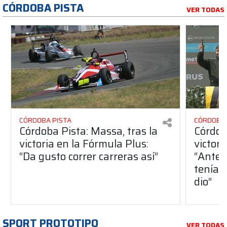
CÓRDOBA PISTA
VER TODAS
CÓRDOBA PISTA
CÓRDOBA 
Córdoba Pista: Massa, tras la
Córdob
victoria en la Fórmula Plus:
victor
“Da gusto correr carreras así”
“Antes
teníam
dio”
SPORT PROTOTIPO
VER TODAS