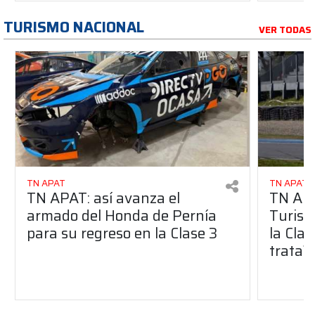
TURISMO NACIONAL
VER TODAS
TN APAT
TN APAT
TN APAT: así avanza el
TN APA
armado del Honda de Pernía
Turism
para su regreso en la Clase 3
la Clas
trata?