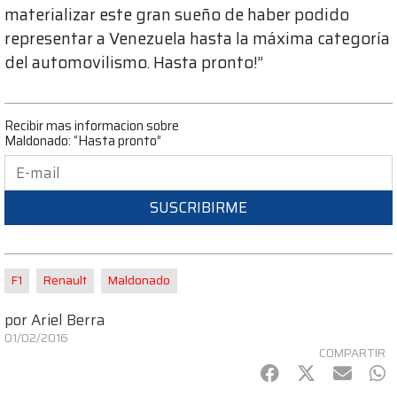
materializar este gran sueño de haber podido
representar a Venezuela hasta la máxima categoría
del automovilismo. Hasta pronto!”
Recibir mas informacion sobre
Maldonado: “Hasta pronto”
SUSCRIBIRME
F1
Renault
Maldonado
por
Ariel Berra
01/02/2016
COMPARTIR
Facebook
Twitter
mail
Wh