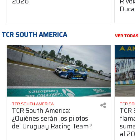
2026
Rivola
Ducati
TCR SOUTH AMERICA
VER TODAS
TCR SOUTH AMERICA
TCR SOUT
TCR South America:
TCR So
¿Quiénes serán los pilotos
flaman
del Uruguay Racing Team?
suma a
al 20