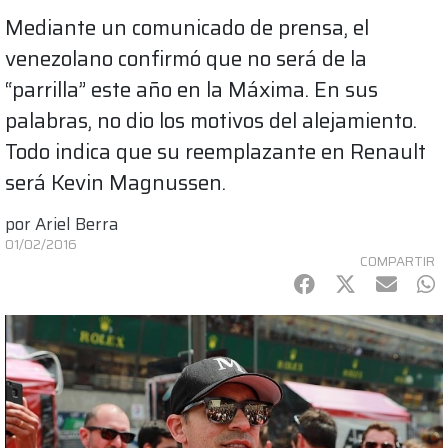
Mediante un comunicado de prensa, el
venezolano confirmó que no será de la
“parrilla” este año en la Máxima. En sus
palabras, no dio los motivos del alejamiento.
Todo indica que su reemplazante en Renault
será Kevin Magnussen.
por
Ariel Berra
01/02/2016
COMPARTIR
Facebook
Twitter
mail
Wh