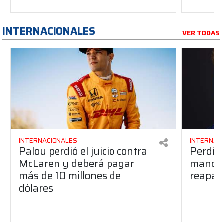
INTERNACIONALES
VER TODAS
INTERNACIONALES
INTERNAC
Palou perdió el juicio contra
Perdió
McLaren y deberá pagar
manos 
más de 10 millones de
reapar
dólares