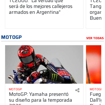
TC2000: “La verdad que
TC2000
será de los mejores callejeros
Tango 
armados en Argentina”
organiz
Buenos
MOTOGP
VER TODAS
MOTOGP
MOTOGP
MotoGP: Yamaha presentó
Fuego 
su diseño para la temporada
Dall’I