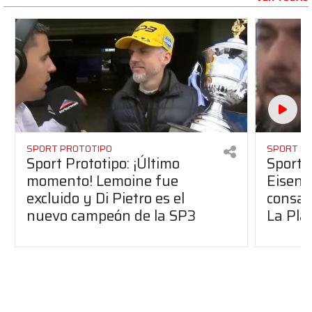
SPORT PROTOTIPO
SPORT P
Sport Prototipo: ¡Último
Sport P
momento! Lemoine fue
Eisenc
excluido y Di Pietro es el
consag
nuevo campeón de la SP3
La Pla