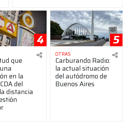
4
5
OTRAS
itud que
Carburando Radio:
 una
la actual situación
ón en la
del autódromo de
CDA del
Buenos Aires
la distancia
estión
or