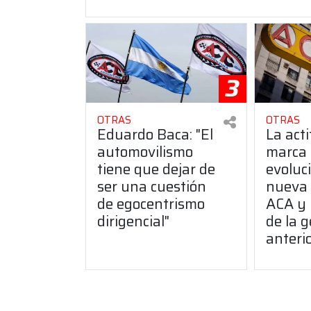
3
OTRAS
OTRAS
Eduardo Baca: "El
La act
automovilismo
marca
tiene que dejar de
evoluci
ser una cuestión
nueva 
de egocentrismo
ACA y 
dirigencial"
de la g
anteri