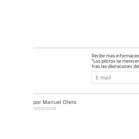
Recibir mas informacio
"Los pilotos se merecen 
tras las dilataciones d
por
Manuel Otero
13/05/2026