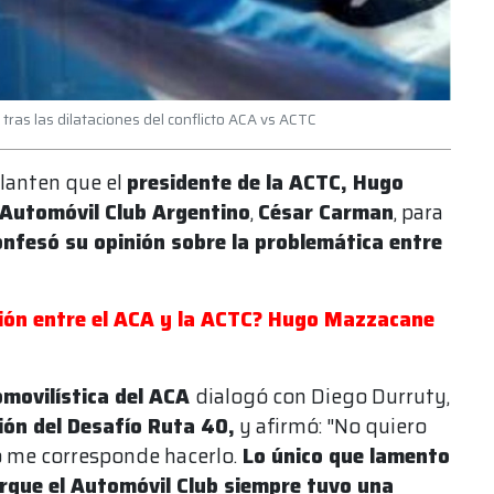
 tras las dilataciones del conflicto ACA vs ACTC
lanten que el
presidente de la ACTC, Hugo
Automóvil Club Argentino
,
César Carman
, para
nfesó su opinión sobre la problemática entre
nión entre el ACA y la ACTC? Hugo Mazzacane
movilística del ACA
dialogó con Diego Durruty,
ión del Desafío Ruta 40,
y afirmó: "No quiero
 me corresponde hacerlo.
Lo único que lamento
que el Automóvil Club siempre tuvo una