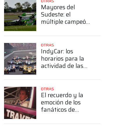
OTRAS
Mayores del
Sudeste: el
múltiple campeón
Giancaterino tiene
un claro objetivo:
"Estar más
OTRAS
competitivos"
IndyCar: los
horarios para la
actividad de las
500 millas de
Indianápolis
OTRAS
El recuerdo y la
emoción de los
fanáticos de
Traverso a dos
años de su partida