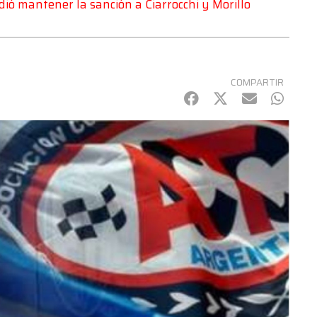
dió mantener la sanción a Ciarrocchi y Morillo
COMPARTIR
Facebook
Twitter
mail
Whats