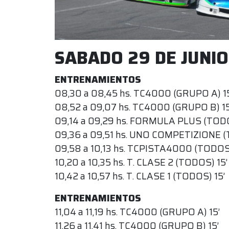
SABADO 29 DE JUNIO
ENTRENAMIENTOS
08,30 a 08,45 hs. TC4000 (GRUPO A) 15
08,52 a 09,07 hs. TC4000 (GRUPO B) 15
09,14 a 09,29 hs. FORMULA PLUS (TODO
09,36 a 09,51 hs. UNO COMPETIZIONE (
09,58 a 10,13 hs. TCPISTA4000 (TODOS)
10,20 a 10,35 hs. T. CLASE 2 (TODOS) 15’
10,42 a 10,57 hs. T. CLASE 1 (TODOS) 15’
ENTRENAMIENTOS
11,04 a 11,19 hs. TC4000 (GRUPO A) 15’
11,26 a 11,41 hs. TC4000 (GRUPO B) 15’