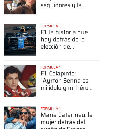
seguidores y la
sorprendente
posición de
Colapinto
FÓRMULA 1
F1: la historia que
hay detrás de la
elección de
Colapinto del
número 43
FÓRMULA 1
F1: Colapinto:
"Ayrton Senna es
mi ídolo y mi héroe
más grande"
FÓRMULA 1
María Catarineu: la
mujer detrás del