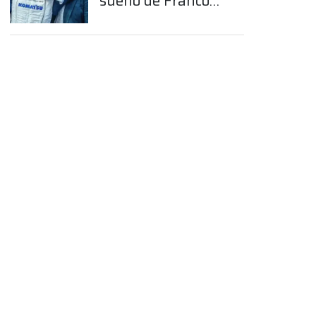
sueño de Franco
Colapinto en la
Fórmula 1