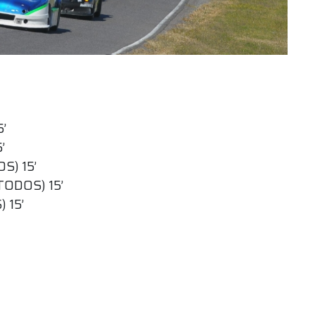
’
’
S) 15’
TODOS) 15’
 15’