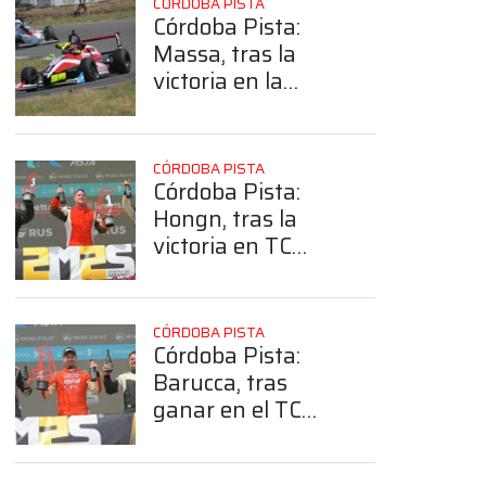
CÓRDOBA PISTA
Córdoba Pista:
Massa, tras la
victoria en la
Fórmula Plus: “Da
gusto correr
carreras así”
CÓRDOBA PISTA
Córdoba Pista:
Hongn, tras la
victoria en TC
Pista 4000:
“Antes de fin de
año teníamos que
CÓRDOBA PISTA
ganar y se nos dio”
Córdoba Pista:
Barucca, tras
ganar en el TC
4000: “El
campeonato es el
App