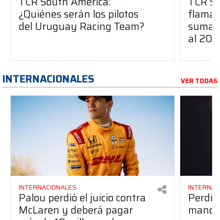
TCR South America:
TCR So
¿Quiénes serán los pilotos
flaman
del Uruguay Racing Team?
suma a
al 20
INTERNACIONALES
VER TODAS
INTERNACIONALES
INTERNAC
Palou perdió el juicio contra
Perdió
McLaren y deberá pagar
manos 