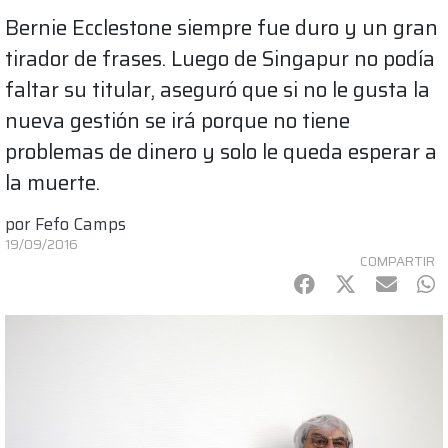
Bernie Ecclestone siempre fue duro y un gran
tirador de frases. Luego de Singapur no podía
faltar su titular, aseguró que si no le gusta la
nueva gestión se irá porque no tiene
problemas de dinero y solo le queda esperar a
la muerte.
por
Fefo Camps
19/09/2016
COMPARTIR
Facebook
Twitter
mail
Wh