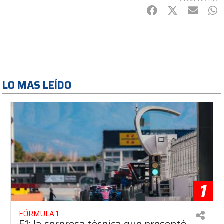
Facebook
Twitter
mail
Wh
LO MAS LEÍDO
1
FÓRMULA 1