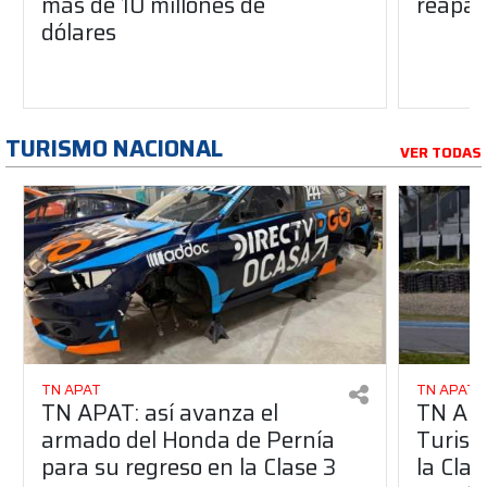
más de 10 millones de
reapar
dólares
TURISMO NACIONAL
VER TODAS
TN APAT
TN APAT
TN APAT: así avanza el
TN APA
armado del Honda de Pernía
Turism
para su regreso en la Clase 3
la Clas