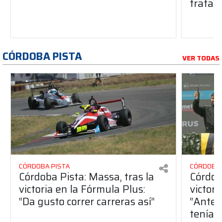
trata?
CÓRDOBA PISTA
VER TODAS
CÓRDOBA PISTA
CÓRDOBA 
Córdoba Pista: Massa, tras la
Córdob
victoria en la Fórmula Plus:
victor
“Da gusto correr carreras así”
“Antes
teníam