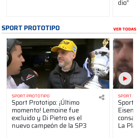
dio”
SPORT PROTOTIPO
VER TODAS
SPORT PROTOTIPO
SPORT P
Sport Prototipo: ¡Último
Sport P
momento! Lemoine fue
Eisenc
excluido y Di Pietro es el
consag
nuevo campeón de la SP3
La Pla