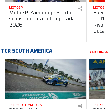
MOTOGP
MOTOGP
MotoGP: Yamaha presentó
Fuego 
su diseño para la temporada
Dall’I
2026
Rivola
Ducati
TCR SOUTH AMERICA
VER TODAS
TCR SOUTH AMERICA
TCR SOUT