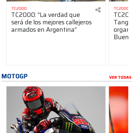
TC2000
TC2000
TC2000: “La verdad que
TC2000
será de los mejores callejeros
Tango 
armados en Argentina”
organiz
Buenos
MOTOGP
VER TODAS