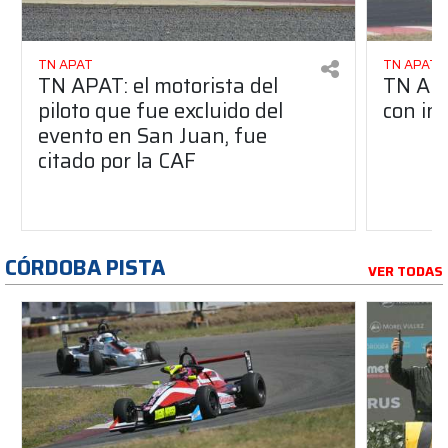
TN APAT
TN APAT
TN APAT: el motorista del
TN APA
piloto que fue excluido del
con in
evento en San Juan, fue
citado por la CAF
CÓRDOBA PISTA
VER TODAS