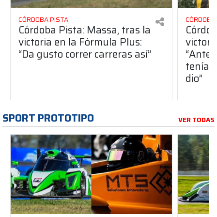
CÓRDOBA PISTA
CÓRDOBA 
Córdoba Pista: Massa, tras la
Córdob
victoria en la Fórmula Plus:
victor
“Da gusto correr carreras así”
“Antes
teníam
dio”
SPORT PROTOTIPO
VER TODAS