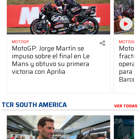
MOTOGP
MOTOGP
MotoGP: Jorge Martín se
MotoG
impuso sobre el final en Le
fractur
Mans y obtuvo su primera
operad
victoria con Aprilia
para e
Barcel
TCR SOUTH AMERICA
VER TODAS