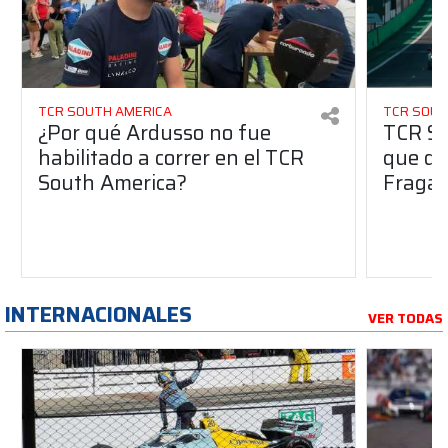
TCR SOUTH AMERICA
TCR SOUT
¿Por qué Ardusso no fue
TCR So
habilitado a correr en el TCR
que dej
South America?
Fraga 
INTERNACIONALES
VER TODAS