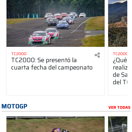
TC2000
TC2000
TC2000: Se presentó la
¿Qué r
cuarta fecha del campeonato
realiz
de Sal
del T
MOTOGP
VER TODAS