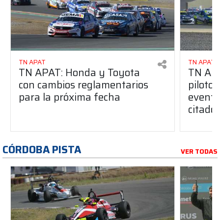
TN APAT
TN APAT
TN APAT: Honda y Toyota
TN APA
con cambios reglamentarios
piloto 
para la próxima fecha
evento
citado
CÓRDOBA PISTA
VER TODAS