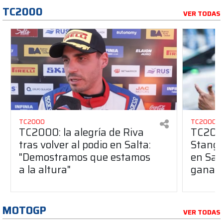
TC2000
VER TODAS
TC2000
TC2000
TC2000: la alegría de Riva
TC2000
tras volver al podio en Salta:
Stang 
"Demostramos que estamos
en Sal
a la altura"
ganar 
MOTOGP
VER TODAS