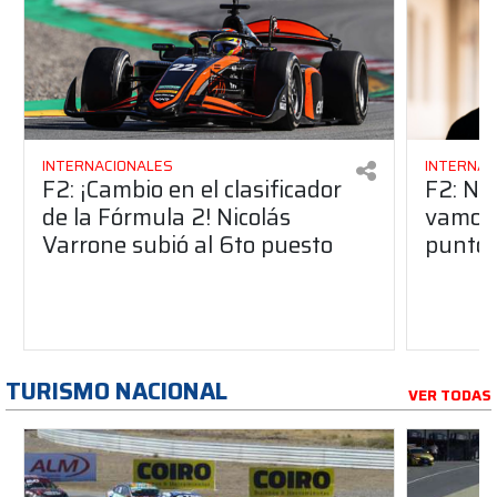
INTERNACIONALES
INTERNAC
F2: ¡Cambio en el clasificador
F2: Ni
de la Fórmula 2! Nicolás
vamos 
Varrone subió al 6to puesto
puntos
TURISMO NACIONAL
VER TODAS