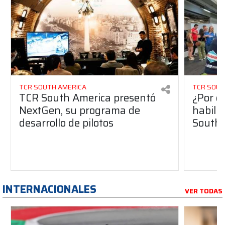
TCR SOUTH AMERICA
TCR SOUT
TCR South America presentó
¿Por q
NextGen, su programa de
habilit
desarrollo de pilotos
South 
INTERNACIONALES
VER TODAS