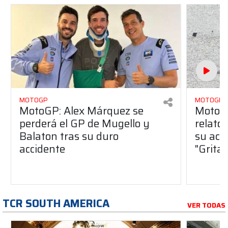
MOTOGP
MOTOGP
MotoGP: Alex Márquez se
MotoGP
perderá el GP de Mugello y
relato
Balaton tras su duro
su acc
accidente
"Gritab
TCR SOUTH AMERICA
VER TODAS