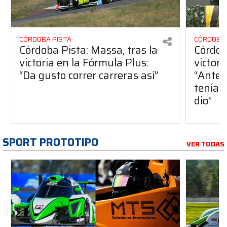
CÓRDOBA PISTA
CÓRDOBA 
Córdoba Pista: Massa, tras la
Córdob
victoria en la Fórmula Plus:
victor
“Da gusto correr carreras así”
“Antes
teníam
dio”
SPORT PROTOTIPO
VER TODAS