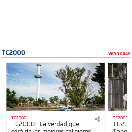
TC2000
VER TODAS
TC2000
TC2000
TC2000: “La verdad que
TC2000
será de los mejores callejeros
Tango 