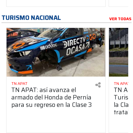
TURISMO NACIONAL
VER TODAS
TN APAT
TN APAT
TN APAT: así avanza el
TN APA
armado del Honda de Pernía
Turism
para su regreso en la Clase 3
la Clas
trata?