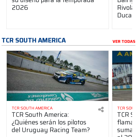
2026
Rivola
Ducati
TCR SOUTH AMERICA
VER TODAS
TCR SOUTH AMERICA
TCR SOUT
TCR South America:
TCR So
¿Quiénes serán los pilotos
flaman
del Uruguay Racing Team?
suma a