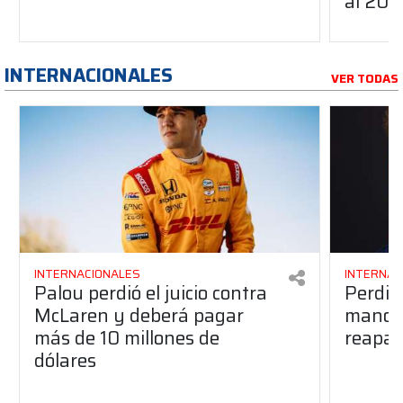
al 20
INTERNACIONALES
VER TODAS
INTERNACIONALES
INTERNAC
Palou perdió el juicio contra
Perdió
McLaren y deberá pagar
manos 
más de 10 millones de
reapar
dólares