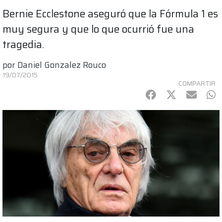
Bernie Ecclestone aseguró que la Fórmula 1 es
muy segura y que lo que ocurrió fue una
tragedia.
por
Daniel Gonzalez Rouco
19/07/2015
COMPARTIR
Facebook
Twitter
mail
Wh