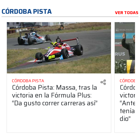
CÓRDOBA PISTA
VER TODAS
CÓRDOBA PISTA
CÓRDOBA 
Córdoba Pista: Massa, tras la
Córdob
victoria en la Fórmula Plus:
victor
“Da gusto correr carreras así”
“Antes
teníam
dio”