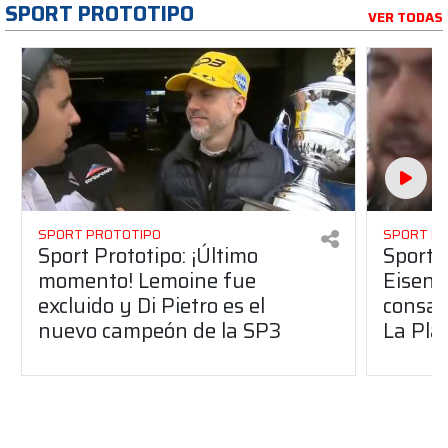
SPORT PROTOTIPO
VER TODAS
SPORT PROTOTIPO
SPORT P
Sport Prototipo: ¡Último
Sport P
momento! Lemoine fue
Eisenc
excluido y Di Pietro es el
consag
nuevo campeón de la SP3
La Pla