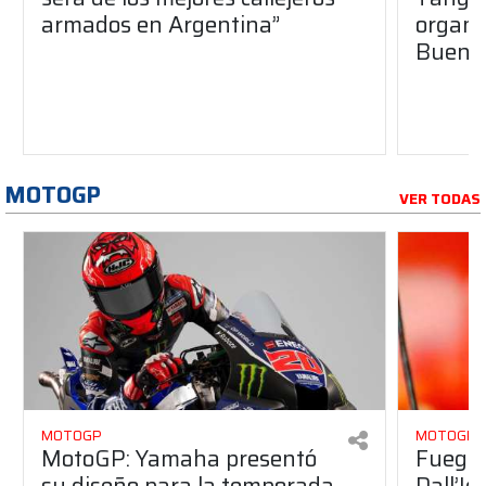
armados en Argentina”
organiz
Buenos
MOTOGP
VER TODAS
MOTOGP
MOTOGP
MotoGP: Yamaha presentó
Fuego 
su diseño para la temporada
Dall’I