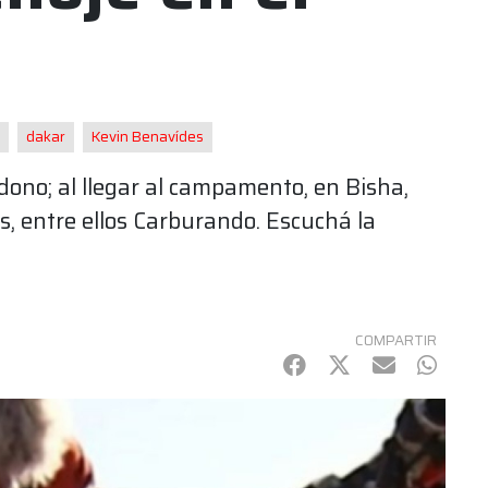
dakar
Kevin Benavídes
ono; al llegar al campamento, en Bisha,
s, entre ellos Carburando. Escuchá la
COMPARTIR
Facebook
Twitter
mail
Whats