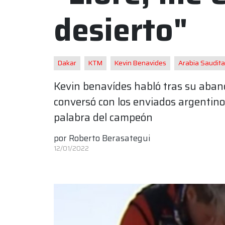
desierto"
Dakar
KTM
Kevin Benavides
Arabia Saudita
Kevin benavídes habló tras su aband
conversó con los enviados argentino
palabra del campeón
por
Roberto Berasategui
12/01/2022