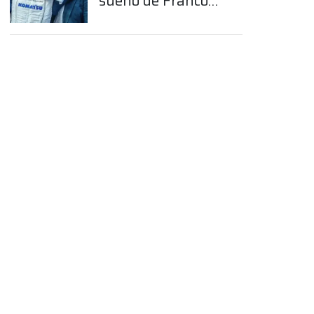
sueño de Franco
Colapinto en la
Fórmula 1