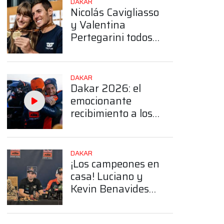
DAKAR
Nicolás Cavigliasso
y Valentina
Pertegarini todos
los trofeos que
obtuvieron en el
Dakar
DAKAR
Dakar 2026: el
emocionante
recibimiento a los
hermanos
Benavides en
Salta
DAKAR
¡Los campeones en
App
casa! Luciano y
Kevin Benavides
dieron una
conferencia tras el