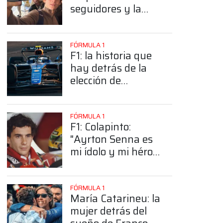
seguidores y la
sorprendente
posición de
Colapinto
FÓRMULA 1
F1: la historia que
hay detrás de la
elección de
Colapinto del
número 43
FÓRMULA 1
F1: Colapinto:
"Ayrton Senna es
mi ídolo y mi héroe
más grande"
FÓRMULA 1
María Catarineu: la
mujer detrás del