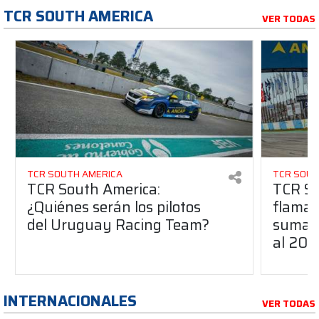
TCR SOUTH AMERICA
VER TODAS
TCR SOUTH AMERICA
TCR SOUT
TCR South America:
TCR So
¿Quiénes serán los pilotos
flaman
del Uruguay Racing Team?
suma a
al 20
INTERNACIONALES
VER TODAS