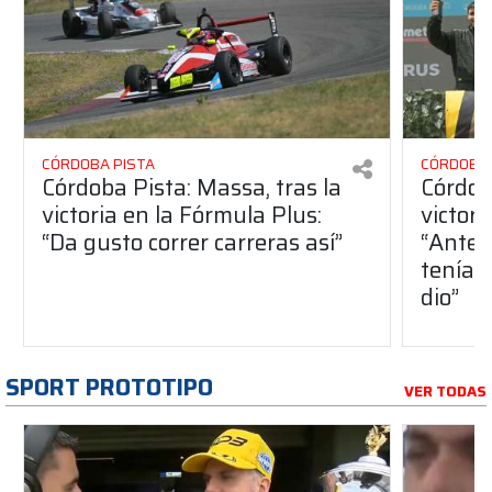
CÓRDOBA PISTA
CÓRDOBA 
Córdoba Pista: Massa, tras la
Córdob
victoria en la Fórmula Plus:
victor
“Da gusto correr carreras así”
“Antes
teníam
dio”
SPORT PROTOTIPO
VER TODAS