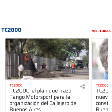
TC2000
VER TODAS
TC2000
TC2000
TC2000: el plan que trazó
TC2000
Tango Motorsport para la
nuevos
organización del Callejero de
constru
Buenos Aires
Buenos