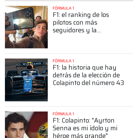
FÓRMULA 1
F1: el ranking de los
pilotos con más
seguidores y la
sorprendente posición de
Colapinto
FÓRMULA 1
F1: la historia que hay
detrás de la elección de
Colapinto del número 43
FÓRMULA 1
F1: Colapinto: "Ayrton
Senna es mi ídolo y mi
héroe más grande"