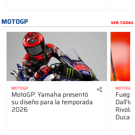
MOTOGP
VER TODAS
MOTOGP
MOTOGP
MotoGP: Yamaha presentó
Fuego 
su diseño para la temporada
Dall’I
2026
Rivola
Ducati