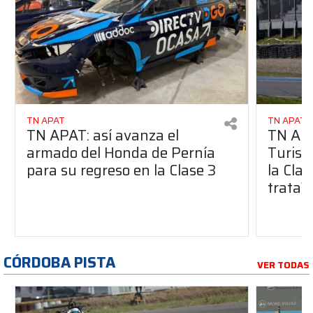
TN APAT
TN APAT
TN APAT: así avanza el
TN APA
armado del Honda de Pernía
Turism
para su regreso en la Clase 3
la Clas
trata?
CÓRDOBA PISTA
VER TODAS