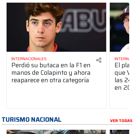
INTERNACIONALES
INTERNAC
Perdió su butaca en la F1 en
El pla
manos de Colapinto y ahora
que Ve
reaparece en otra categoría
las 24
en 20
TURISMO NACIONAL
VER TODAS