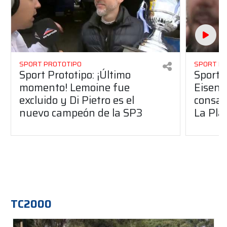
SPORT PROTOTIPO
SPORT P
Sport Prototipo: ¡Último
Sport P
momento! Lemoine fue
Eisenc
excluido y Di Pietro es el
consag
nuevo campeón de la SP3
La Pla
TC2000