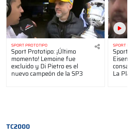
SPORT PROTOTIPO
SPORT P
Sport Prototipo: ¡Último
Sport P
momento! Lemoine fue
Eisenc
excluido y Di Pietro es el
consag
nuevo campeón de la SP3
La Pla
TC2000