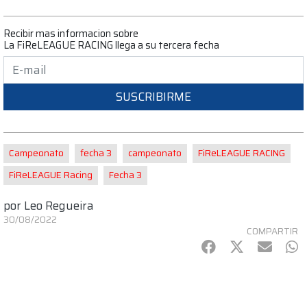
Recibir mas informacion sobre
La FiReLEAGUE RACING llega a su tercera fecha
SUSCRIBIRME
Campeonato
fecha 3
campeonato
FiReLEAGUE RACING
FiReLEAGUE Racing
Fecha 3
por
Leo Regueira
30/08/2022
COMPARTIR
Facebook
Twitter
mail
Wh