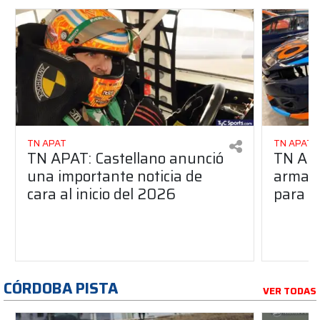
TN APAT
TN APAT
TN APAT: Castellano anunció
TN APA
una importante noticia de
armado
cara al inicio del 2026
para s
CÓRDOBA PISTA
VER TODAS