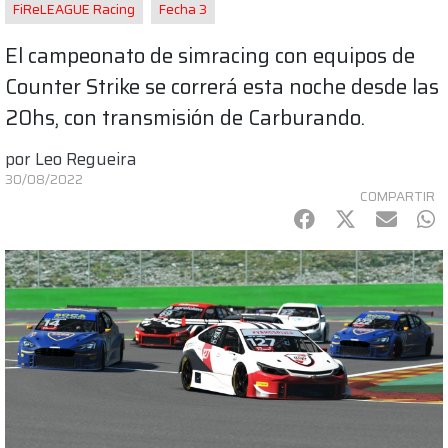
FiReLEAGUE Racing
Fecha 3
El campeonato de simracing con equipos de
Counter Strike se correrá esta noche desde las
20hs, con transmisión de Carburando.
por
Leo Regueira
30/08/2022
COMPARTIR
Facebook
Twitter
mail
Wh