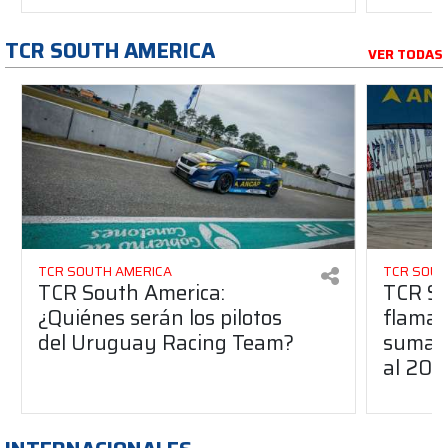
TCR SOUTH AMERICA
VER TODAS
TCR SOUTH AMERICA
TCR SOUT
TCR South America:
TCR So
¿Quiénes serán los pilotos
flaman
del Uruguay Racing Team?
suma a
al 20