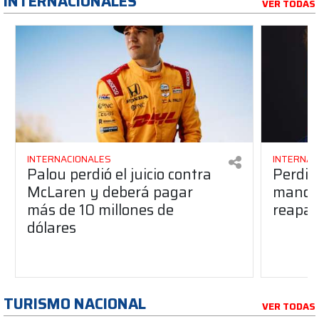
INTERNACIONALES
VER TODAS
INTERNACIONALES
INTERNAC
Palou perdió el juicio contra
Perdió
McLaren y deberá pagar
manos 
más de 10 millones de
reapar
dólares
TURISMO NACIONAL
VER TODAS