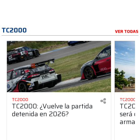
TC2000
VER TODAS
TC2000
TC2000
TC2000: ¿Vuelve la partida
TC2000
detenida en 2026?
será de
armado