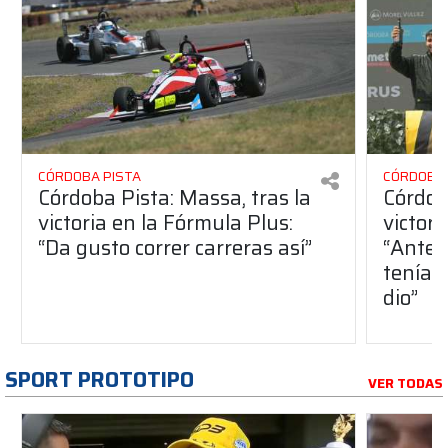
CÓRDOBA PISTA
CÓRDOBA 
Córdoba Pista: Massa, tras la
Córdob
victoria en la Fórmula Plus:
victor
“Da gusto correr carreras así”
“Antes
teníam
dio”
SPORT PROTOTIPO
VER TODAS