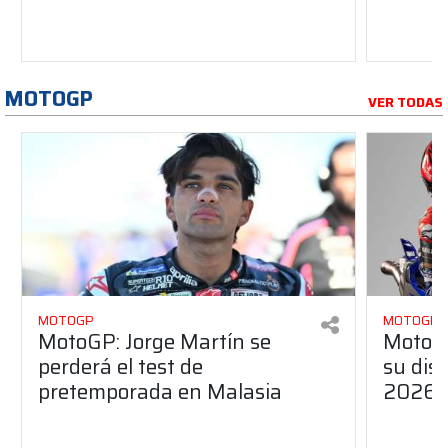
MOTOGP
VER TODAS
MOTOGP
MOTOGP
MotoGP: Jorge Martín se
MotoG
perderá el test de
su dis
pretemporada en Malasia
2026