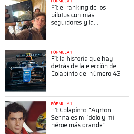
FÓRMULA 1
F1: el ranking de los
pilotos con más
seguidores y la
sorprendente posición de
Colapinto
FÓRMULA 1
F1: la historia que hay
detrás de la elección de
Colapinto del número 43
FÓRMULA 1
F1: Colapinto: "Ayrton
Senna es mi ídolo y mi
héroe más grande"