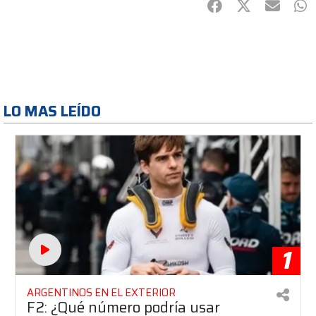
Facebook
Twitter
mail
Wh
LO MAS LEÍDO
1
ARGENTINOS EN EL EXTERIOR
F2: ¿Qué número podría usar