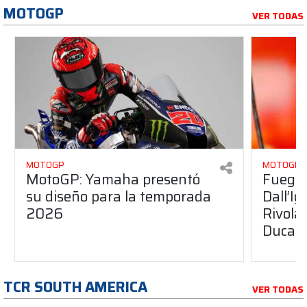
MOTOGP
VER TODAS
MOTOGP
MOTOGP
MotoGP: Yamaha presentó
Fuego 
su diseño para la temporada
Dall’I
2026
Rivola
Ducati
TCR SOUTH AMERICA
VER TODAS