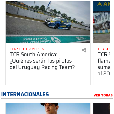
TCR SOUTH AMERICA
TCR SOUT
TCR South America:
TCR So
¿Quiénes serán los pilotos
flaman
del Uruguay Racing Team?
suma a
al 20
INTERNACIONALES
VER TODAS