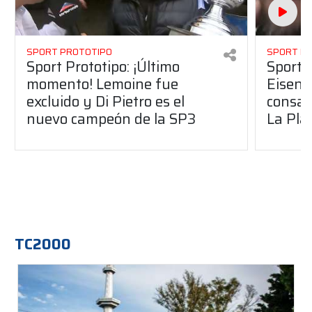
SPORT PROTOTIPO
SPORT P
Sport Prototipo: ¡Último
Sport P
momento! Lemoine fue
Eisenc
excluido y Di Pietro es el
consag
nuevo campeón de la SP3
La Pla
TC2000