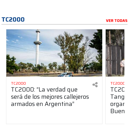
TC2000
VER TODAS
TC2000
TC2000
TC2000: “La verdad que
TC2000
será de los mejores callejeros
Tango 
armados en Argentina”
organiz
Buenos