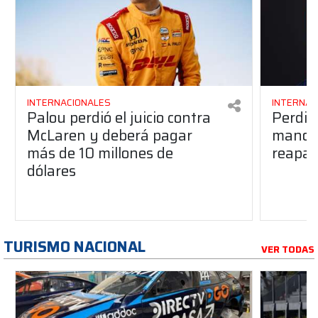
INTERNACIONALES
INTERNAC
Palou perdió el juicio contra
Perdió
McLaren y deberá pagar
manos 
más de 10 millones de
reapar
dólares
TURISMO NACIONAL
VER TODAS