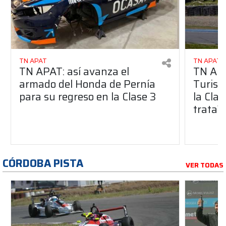
TN APAT
TN APAT
TN APAT: así avanza el
TN APA
armado del Honda de Pernía
Turism
para su regreso en la Clase 3
la Clas
trata?
CÓRDOBA PISTA
VER TODAS