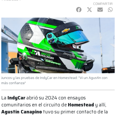
COMPARTIR
Facebook
Twitter
mail
Wh
Juncos y las pruebas de IndyCar en Homestead: "Vi un Agustín con
más confianza"
La
IndyCar
abrió su 2024 con ensayos
comunitarios en el circuito de
Homestead
y allí,
Agustín Canapino
tuvo su primer contacto de la