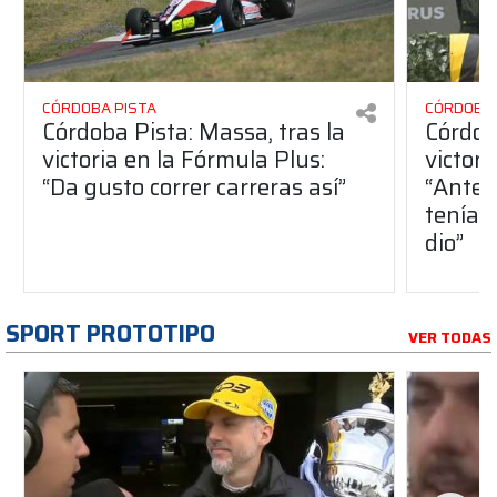
CÓRDOBA PISTA
CÓRDOBA 
Córdoba Pista: Massa, tras la
Córdob
victoria en la Fórmula Plus:
victor
“Da gusto correr carreras así”
“Antes
teníam
dio”
SPORT PROTOTIPO
VER TODAS