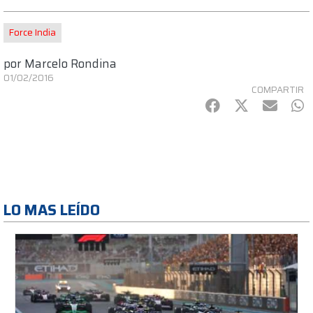
Force India
por
Marcelo Rondina
01/02/2016
COMPARTIR
Facebook
Twitter
mail
Wh
LO MAS LEÍDO