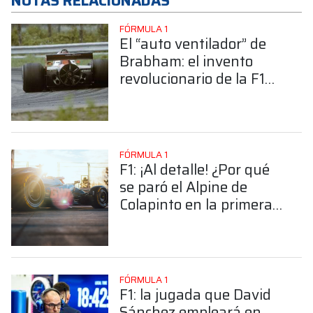
NOTAS RELACIONADAS
FÓRMULA 1
El “auto ventilador” de
Brabham: el invento
revolucionario de la F1
que resultó víctima de
los intereses de
Ecclestone
FÓRMULA 1
F1: ¡Al detalle! ¿Por qué
se paró el Alpine de
Colapinto en la primera
mañana de test?
FÓRMULA 1
F1: la jugada que David
Sánchez empleará en