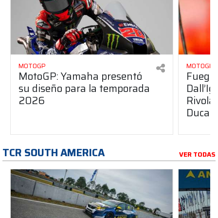
MOTOGP
MOTOGP
MotoGP: Yamaha presentó
Fuego 
su diseño para la temporada
Dall’I
2026
Rivola
Ducati
TCR SOUTH AMERICA
VER TODAS