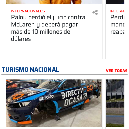
INTERNACIONALES
INTERNAC
Palou perdió el juicio contra
Perdió
McLaren y deberá pagar
manos 
más de 10 millones de
reapar
dólares
TURISMO NACIONAL
VER TODAS