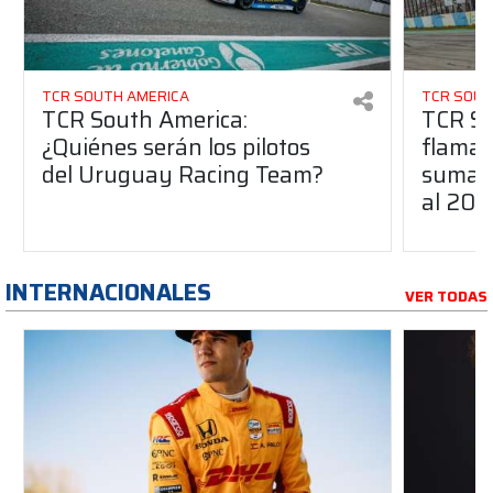
TCR SOUTH AMERICA
TCR SOUT
TCR South America:
TCR So
¿Quiénes serán los pilotos
flaman
del Uruguay Racing Team?
suma a
al 20
INTERNACIONALES
VER TODAS