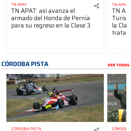
TN APAT
TN APAT
TN APAT: así avanza el
TN APA
armado del Honda de Pernía
Turism
para su regreso en la Clase 3
la Clas
trata?
CÓRDOBA PISTA
VER TODAS
CÓRDOBA PISTA
CÓRDOBA 