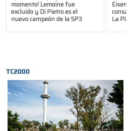
momento! Lemoine fue
Eisenc
excluido y Di Pietro es el
consag
nuevo campeón de la SP3
La Pla
TC2000