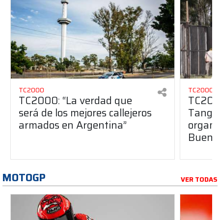
TC2000
TC2000
TC2000: “La verdad que
TC2000
será de los mejores callejeros
Tango 
armados en Argentina”
organiz
Buenos
MOTOGP
VER TODAS