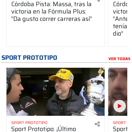
Córdoba Pista: Massa, tras la
Córdob
victoria en la Fórmula Plus:
victor
“Da gusto correr carreras así”
“Antes
teníam
dio”
SPORT PROTOTIPO
VER TODAS
SPORT PROTOTIPO
SPORT P
Sport Prototipo: ¡Último
Sport P