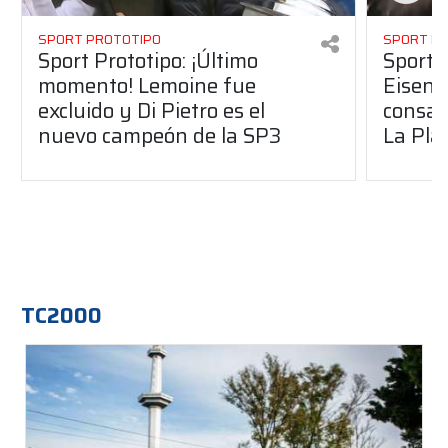
SPORT PROTOTIPO
SPORT P
Sport Prototipo: ¡Último
Sport P
momento! Lemoine fue
Eisenc
excluido y Di Pietro es el
consag
nuevo campeón de la SP3
La Pla
TC2000