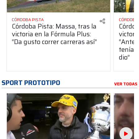
CÓRDOBA PISTA
CÓRDOBA 
Córdoba Pista: Massa, tras la
Córdob
victoria en la Fórmula Plus:
victor
“Da gusto correr carreras así”
“Antes
teníam
dio”
SPORT PROTOTIPO
VER TODAS