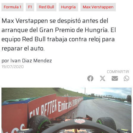
Formula 1
F1
Red Bull
Hungría
Max Verstappen
Max Verstappen se despistó antes del
arranque del Gran Premio de Hungría. El
equipo Red Bull trabaja contra reloj para
reparar el auto.
por
Ivan Diaz Mendez
19/07/2020
COMPARTIR
Facebook
Twitter
mail
Wh