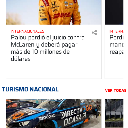
INTERNACIONALES
INTERNAC
Palou perdió el juicio contra
Perdió
McLaren y deberá pagar
manos 
más de 10 millones de
reapar
dólares
TURISMO NACIONAL
VER TODAS