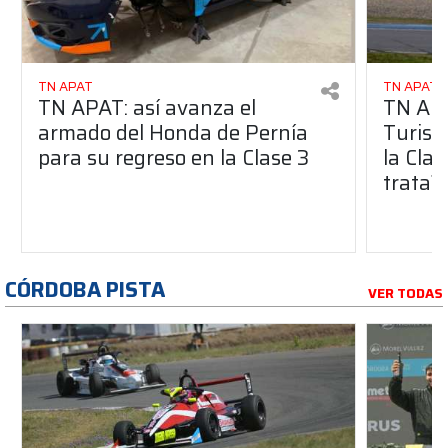
TN APAT
TN APAT
TN APAT: así avanza el
TN APA
armado del Honda de Pernía
Turism
para su regreso en la Clase 3
la Clas
trata?
CÓRDOBA PISTA
VER TODAS