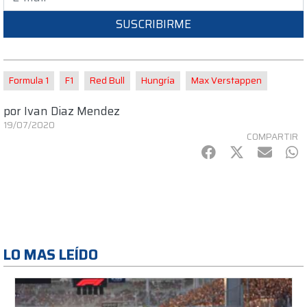
SUSCRIBIRME
Formula 1
F1
Red Bull
Hungría
Max Verstappen
por
Ivan Diaz Mendez
19/07/2020
COMPARTIR
Facebook
Twitter
mail
Wh
LO MAS LEÍDO