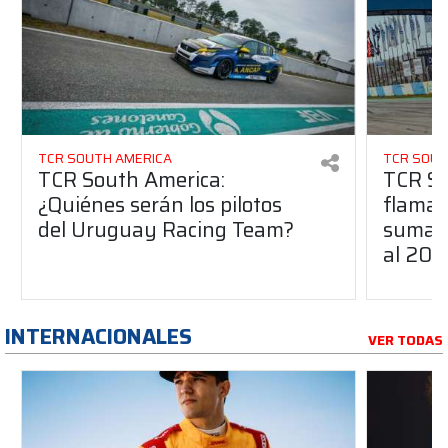
TCR SOUTH AMERICA
TCR SOUT
TCR South America:
TCR So
¿Quiénes serán los pilotos
flaman
del Uruguay Racing Team?
suma a
al 20
INTERNACIONALES
VER TODAS