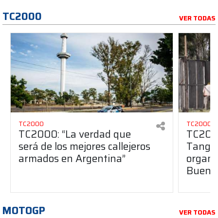
TC2000
VER TODAS
TC2000
TC2000
TC2000: “La verdad que
TC2000
será de los mejores callejeros
Tango 
armados en Argentina”
organiz
Buenos
MOTOGP
VER TODAS