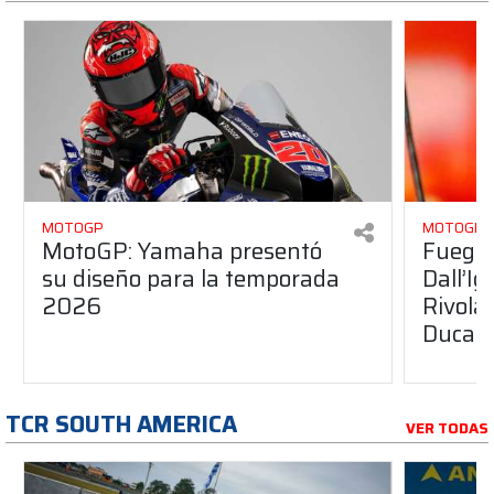
MOTOGP
MOTOGP
MotoGP: Yamaha presentó
Fuego 
su diseño para la temporada
Dall’I
2026
Rivola
Ducati
TCR SOUTH AMERICA
VER TODAS