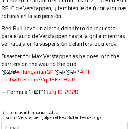
accidente le arrancó el alerón delantero al Red Bull
RB16 de Verstappen, y también le dejó con algunas
roturas en la suspensión.
Red Bull llevó un alerón delantero de repuesto
para el auto de Verstappen hasta la grilla mientras
se trabaja en la suspensión delantera izquierda.
Disaster for Max Verstappen as he goes into the
barriers on the way to the grid
Ϡ½ϸ®
#HungarianGP
Ϡ¼Ϸ­Ϡ¼Ϸº
#F1
pic.twitter.com/VqOSEzbHwD
— Formula 1 (@F1)
July 19, 2020
Recibir mas informacion sobre
¡Insólito! Verstappen golpeó el Red Bull antes de largar