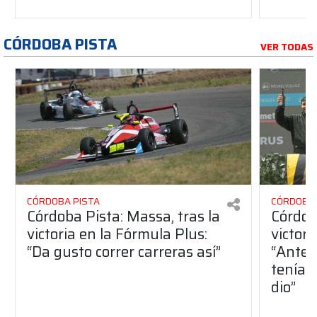
CÓRDOBA PISTA
VER TODAS
CÓRDOBA PISTA
CÓRDOBA 
Córdoba Pista: Massa, tras la
Córdob
victoria en la Fórmula Plus:
victor
“Da gusto correr carreras así”
“Antes
teníam
dio”