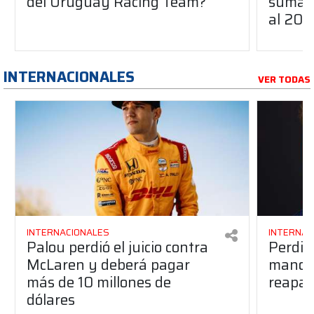
del Uruguay Racing Team?
suma a
al 20
INTERNACIONALES
VER TODAS
INTERNACIONALES
INTERNAC
Palou perdió el juicio contra
Perdió
McLaren y deberá pagar
manos 
más de 10 millones de
reapar
dólares