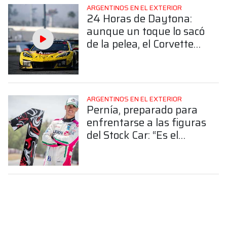
ARGENTINOS EN EL EXTERIOR
24 Horas de Daytona:
aunque un toque lo sacó
de la pelea, el Corvette
de Nico Varrone finalizó
4° en la GTD Pro
ARGENTINOS EN EL EXTERIOR
Pernía, preparado para
enfrentarse a las figuras
del Stock Car: “Es el
desafío más grande mi
carrera”