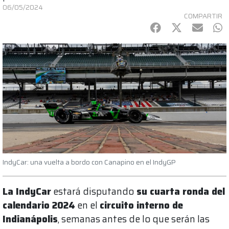
06/05/2024
COMPARTIR
Facebook
Twitter
mail
Wh
IndyCar: una vuelta a bordo con Canapino en el IndyGP
La IndyCar
estará disputando
su cuarta ronda del
calendario 2024
en el
circuito interno de
Indianápolis
, semanas antes de lo que serán las