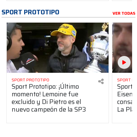
SPORT PROTOTIPO
VER TODAS
SPORT PROTOTIPO
SPORT P
Sport Prototipo: ¡Último
Sport P
momento! Lemoine fue
Eisenc
excluido y Di Pietro es el
consag
nuevo campeón de la SP3
La Pla