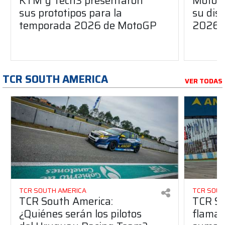
KTM y Tech3 presentaron
MotoG
sus prototipos para la
su dis
temporada 2026 de MotoGP
2026
TCR SOUTH AMERICA
VER TODAS
TCR SOUTH AMERICA
TCR SOUT
TCR South America:
TCR So
¿Quiénes serán los pilotos
flaman