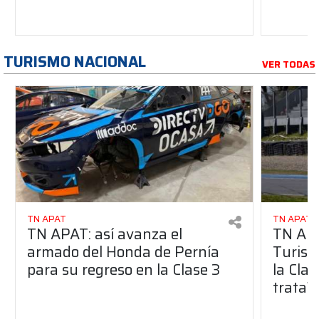
TURISMO NACIONAL
VER TODAS
TN APAT
TN APAT
TN APAT: así avanza el
TN APA
armado del Honda de Pernía
Turism
para su regreso en la Clase 3
la Clas
trata?