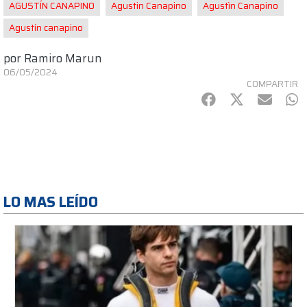
AGUSTÍN CANAPINO
Agustin Canapino
Agustìn Canapino
Agustín canapino
por
Ramiro Marun
06/05/2024
COMPARTIR
Facebook
Twitter
mail
Wh
LO MAS LEÍDO