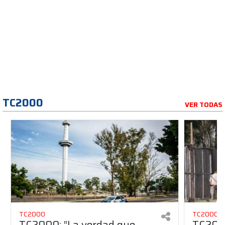
TC2000
VER TODAS
TC2000
TC2000
TC2000: “La verdad que
TC2000