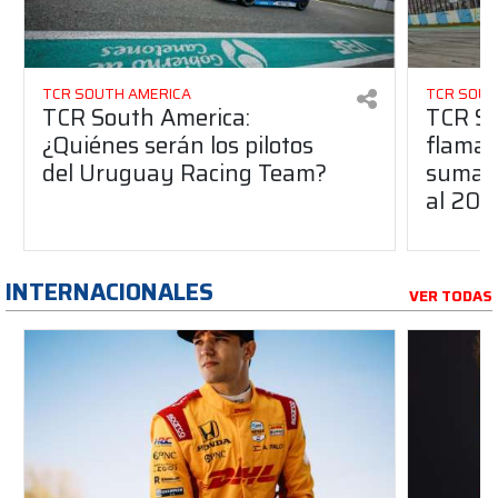
TCR SOUTH AMERICA
TCR SOUT
TCR South America:
TCR So
¿Quiénes serán los pilotos
flaman
del Uruguay Racing Team?
suma a
al 20
INTERNACIONALES
VER TODAS