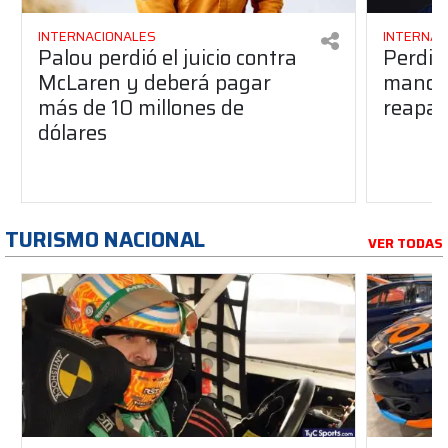
INTERNACIONALES
INTERNAC
Palou perdió el juicio contra
Perdió
McLaren y deberá pagar
manos 
más de 10 millones de
reapar
dólares
TURISMO NACIONAL
VER TODAS