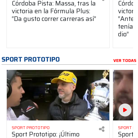
Córdoba Pista: Massa, tras la
Córdob
victoria en la Fórmula Plus:
victor
“Da gusto correr carreras así”
“Antes
teníam
dio”
SPORT PROTOTIPO
VER TODAS
SPORT PROTOTIPO
SPORT P
Sport Prototipo: ¡Último
Sport P