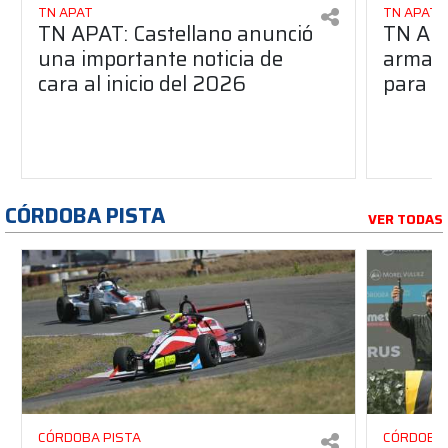
TN APAT
TN APAT
TN APAT: Castellano anunció
TN APA
una importante noticia de
armado
cara al inicio del 2026
para s
CÓRDOBA PISTA
VER TODAS
CÓRDOBA PISTA
CÓRDOBA 