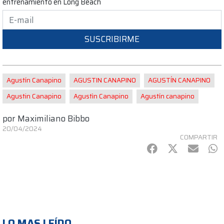
entrenamiento en Long Beach
SUSCRIBIRME
Agustín Canapino
AGUSTIN CANAPINO
AGUSTÍN CANAPINO
Agustin Canapino
Agustìn Canapino
Agustín canapino
por
Maximiliano Bibbo
20/04/2024
COMPARTIR
Facebook
Twitter
mail
Wh
LO MAS LEÍDO