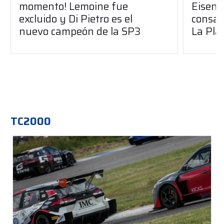
momento! Lemoine fue
Eisenc
excluido y Di Pietro es el
consag
nuevo campeón de la SP3
La Pla
TC2000