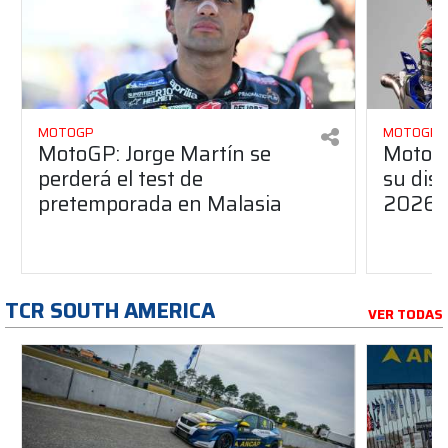
MOTOGP
MOTOGP
MotoGP: Jorge Martín se
MotoG
perderá el test de
su dis
pretemporada en Malasia
2026
TCR SOUTH AMERICA
VER TODAS