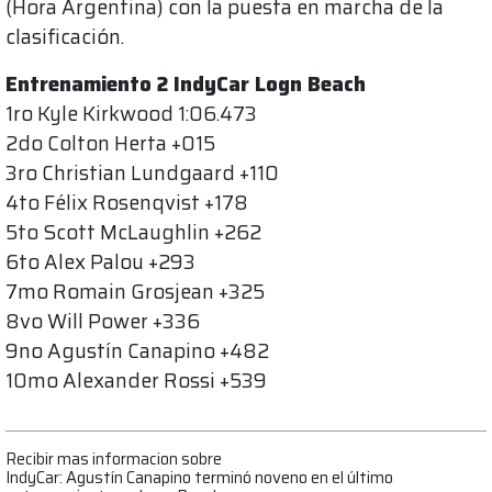
(Hora Argentina) con la puesta en marcha de la
clasificación.
Entrenamiento 2 IndyCar Logn Beach
1ro Kyle Kirkwood 1:06.473
2do Colton Herta +015
3ro Christian Lundgaard +110
4to Félix Rosenqvist +178
5to Scott McLaughlin +262
6to Alex Palou +293
7mo Romain Grosjean +325
8vo Will Power +336
9no Agustín Canapino +482
10mo Alexander Rossi +539
Recibir mas informacion sobre
IndyCar: Agustín Canapino terminó noveno en el último