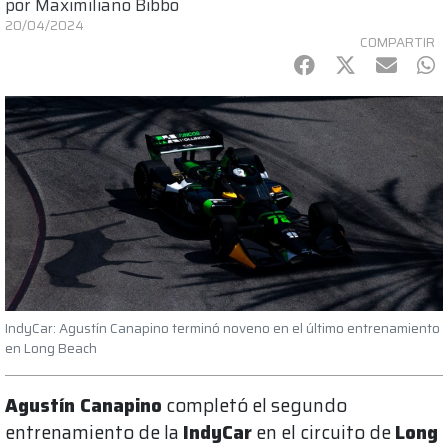
por
Maximiliano Bibbo
20/04/2024
COMPARTIR
Facebook
Twitter
mail
Wh
IndyCar: Agustín Canapino terminó noveno en el último entrenamiento
en Long Beach
Agustín Canapino
completó el segundo
entrenamiento de la
IndyCar
en el circuito de
Long