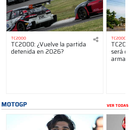
TC2000
TC2000
TC2000: ¿Vuelve la partida
TC2000
detenida en 2026?
será de
armado
MOTOGP
VER TODAS