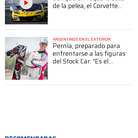
de la pelea, el Corvette
de Nico Varrone finalizó
4° en la GTD Pro
ARGENTINOS EN EL EXTERIOR
Pernía, preparado para
enfrentarse a las figuras
del Stock Car: “Es el
desafío más grande mi
carrera”