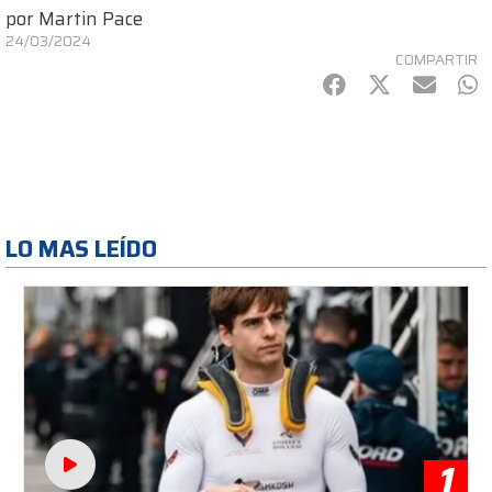
por
Martin Pace
24/03/2024
COMPARTIR
Facebook
Twitter
mail
Wh
LO MAS LEÍDO
1