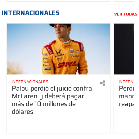
INTERNACIONALES
VER TODAS
INTERNACIONALES
INTERNAC
Palou perdió el juicio contra
Perdió
McLaren y deberá pagar
manos 
más de 10 millones de
reapar
dólares