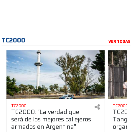
TC2000
VER TODAS
TC2000
TC2000
TC2000: “La verdad que
TC2000
será de los mejores callejeros
Tango 
armados en Argentina”
organiz