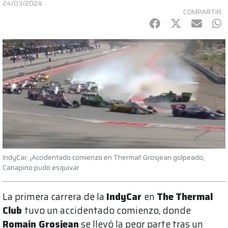
24/03/2024
COMPARTIR
Facebook
Twitter
mail
Wh
IndyCar: ¡Accidentado comienzo en Thermal! Grosjean golpeado,
Canapino pudo esquivar
La primera carrera de la
IndyCar
en
The
Thermal
Club
tuvo un accidentado comienzo, donde
Romain Grosjean
se llevó la peor parte tras un