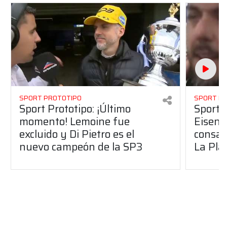
SPORT PROTOTIPO
SPORT P
Sport Prototipo: ¡Último
Sport P
momento! Lemoine fue
Eisenc
excluido y Di Pietro es el
consag
nuevo campeón de la SP3
La Pla