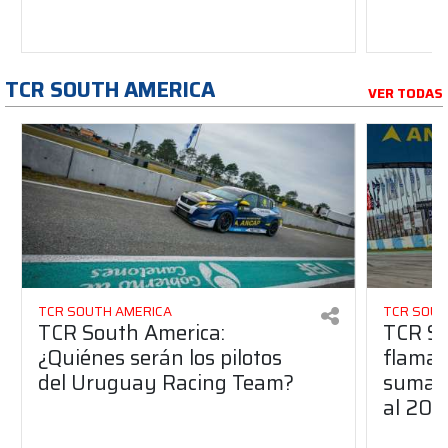
TCR SOUTH AMERICA
VER TODAS
TCR SOUTH AMERICA
TCR SOUT
TCR South America:
TCR So
¿Quiénes serán los pilotos
flaman
del Uruguay Racing Team?
suma a
al 20