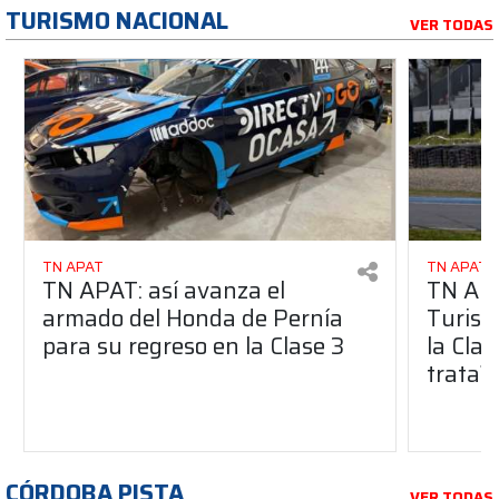
TURISMO NACIONAL
VER TODAS
TN APAT
TN APAT
TN APAT: así avanza el
TN APA
armado del Honda de Pernía
Turism
para su regreso en la Clase 3
la Clas
trata?
CÓRDOBA PISTA
VER TODAS