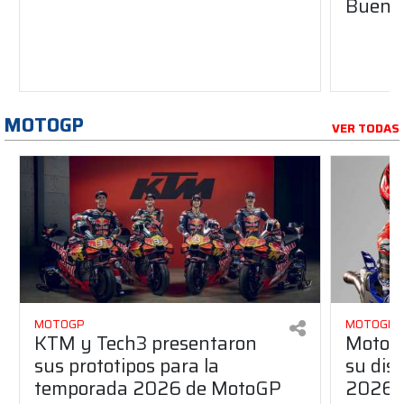
Buenos
MOTOGP
VER TODAS
MOTOGP
MOTOGP
KTM y Tech3 presentaron
MotoG
sus prototipos para la
su dis
temporada 2026 de MotoGP
2026