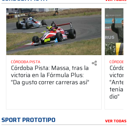
CÓRDOBA PISTA
CÓRDOBA 
Córdoba Pista: Massa, tras la
Córdob
victoria en la Fórmula Plus:
victor
“Da gusto correr carreras así”
“Antes
teníam
dio”
SPORT PROTOTIPO
VER TODAS