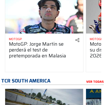
MOTOGP
MOTOGP
MotoGP: Jorge Martín se
MotoG
perderá el test de
su dis
pretemporada en Malasia
2026
TCR SOUTH AMERICA
VER TODAS