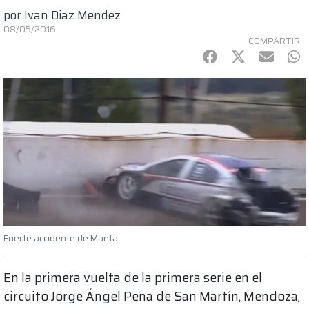
por
Ivan Diaz Mendez
08/05/2016
COMPARTIR
Facebook
Twitter
mail
Wh
Fuerte accidente de Manta
En la primera vuelta de la primera serie en el
circuito Jorge Ángel Pena de San Martín, Mendoza,