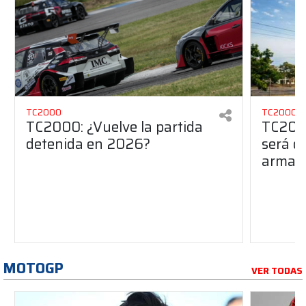
TC2000
TC2000
TC2000: ¿Vuelve la partida
TC2000
detenida en 2026?
será de
armado
MOTOGP
VER TODAS