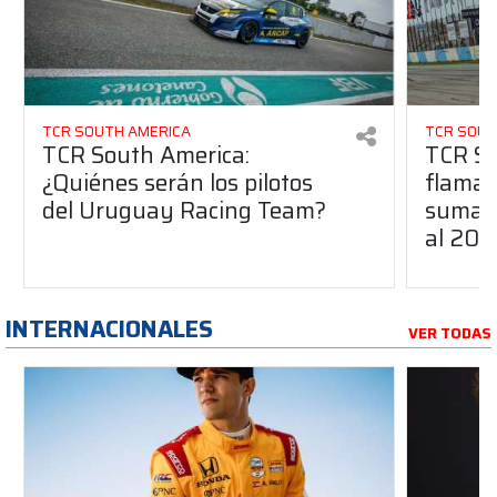
TCR SOUTH AMERICA
TCR SOUT
TCR South America:
TCR So
¿Quiénes serán los pilotos
flaman
del Uruguay Racing Team?
suma a
al 20
INTERNACIONALES
VER TODAS