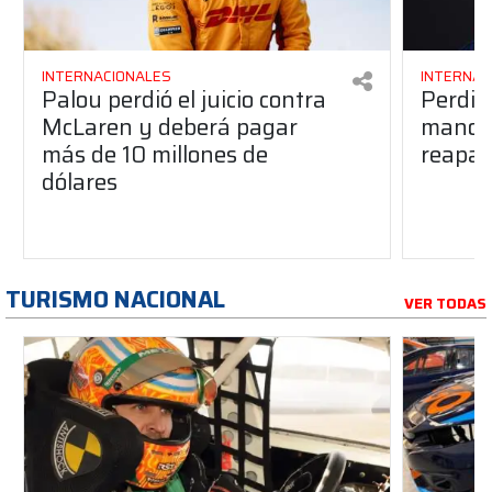
INTERNACIONALES
INTERNAC
Palou perdió el juicio contra
Perdió
McLaren y deberá pagar
manos 
más de 10 millones de
reapar
dólares
TURISMO NACIONAL
VER TODAS