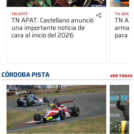
TN APAT
TN APAT
TN APAT: Castellano anunció
TN APA
una importante noticia de
armado
cara al inicio del 2026
para s
CÓRDOBA PISTA
VER TODAS