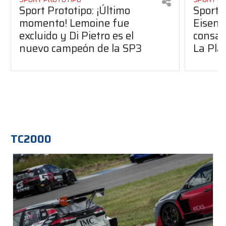
Sport Prototipo: ¡Último
Sport P
momento! Lemoine fue
Eisenc
excluido y Di Pietro es el
consag
nuevo campeón de la SP3
La Pla
TC2000