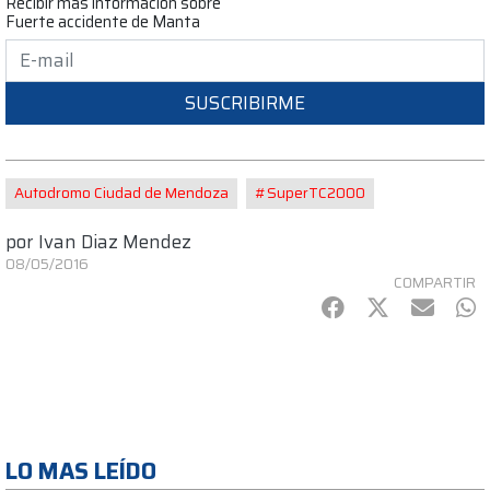
Recibir mas informacion sobre
Fuerte accidente de Manta
SUSCRIBIRME
Autodromo Ciudad de Mendoza
#SuperTC2000
por
Ivan Diaz Mendez
08/05/2016
COMPARTIR
Facebook
Twitter
mail
Wh
LO MAS LEÍDO