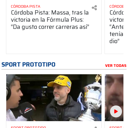
CÓRDOBA PISTA
CÓRDOBA 
Córdoba Pista: Massa, tras la
Córdob
victoria en la Fórmula Plus:
victor
“Da gusto correr carreras así”
“Antes
teníam
dio”
SPORT PROTOTIPO
VER TODAS
SPORT PROTOTIPO
SPORT P