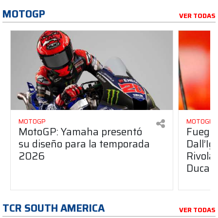
MOTOGP
VER TODAS
MOTOGP
MOTOGP
MotoGP: Yamaha presentó
Fuego 
su diseño para la temporada
Dall’I
2026
Rivola
Ducati
TCR SOUTH AMERICA
VER TODAS