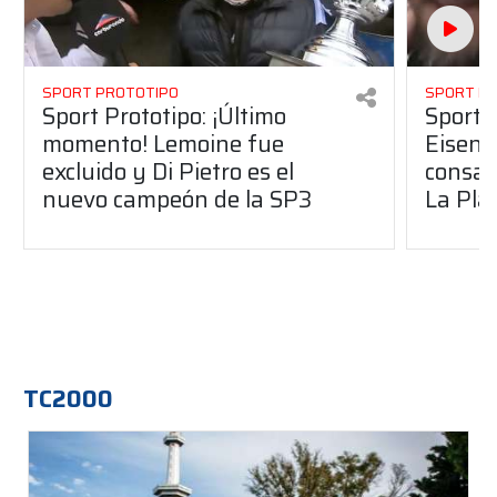
SPORT PROTOTIPO
SPORT P
Sport Prototipo: ¡Último
Sport P
momento! Lemoine fue
Eisenc
excluido y Di Pietro es el
consag
nuevo campeón de la SP3
La Pla
TC2000