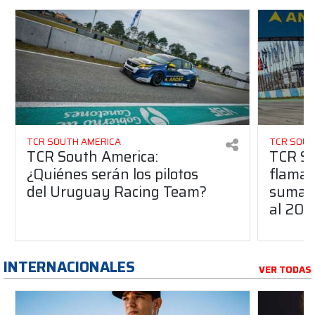
TCR SOUTH AMERICA
TCR SOUT
TCR South America:
TCR So
¿Quiénes serán los pilotos
flaman
del Uruguay Racing Team?
suma a
al 20
INTERNACIONALES
VER TODAS