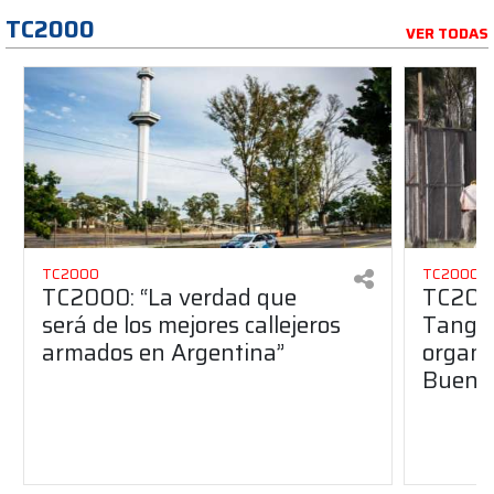
TC2000
VER TODAS
TC2000
TC2000
TC2000: “La verdad que
TC2000
será de los mejores callejeros
Tango 
armados en Argentina”
organiz
Buenos