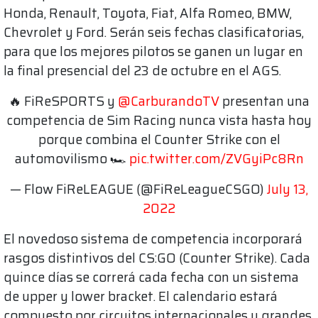
Honda, Renault, Toyota, Fiat, Alfa Romeo, BMW,
Chevrolet y Ford. Serán seis fechas clasificatorias,
para que los mejores pilotos se ganen un lugar en
la final presencial del 23 de octubre en el AGS.
🔥 FiReSPORTS y
@CarburandoTV
presentan una
competencia de Sim Racing nunca vista hasta hoy
porque combina el Counter Strike con el
automovilismo 🏎️
pic.twitter.com/ZVGyiPc8Rn
— Flow FiReLEAGUE (@FiReLeagueCSGO)
July 13,
2022
El novedoso sistema de competencia incorporará
rasgos distintivos del CS:GO (Counter Strike). Cada
quince días se correrá cada fecha con un sistema
de upper y lower bracket. El calendario estará
compuesto por circuitos internacionales y grandes