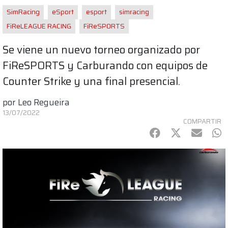
SimRacing
eSport
esport
simracing
FiReLEAGUE RACING
FiReSPORTS
Se viene un nuevo torneo organizado por
FiReSPORTS y Carburando con equipos de
Counter Strike y una final presencial.
por
Leo Regueira
13/07/2022
COMPARTIR
Facebook
Twitter
mail
Wh