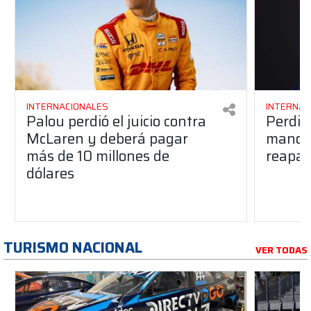
INTERNACIONALES
INTERNAC
Palou perdió el juicio contra
Perdió
McLaren y deberá pagar
manos 
más de 10 millones de
reapar
dólares
TURISMO NACIONAL
VER TODAS