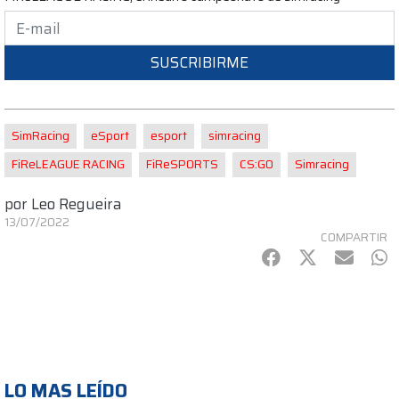
SUSCRIBIRME
SimRacing
eSport
esport
simracing
FiReLEAGUE RACING
FiReSPORTS
CS:GO
Simracing
por
Leo Regueira
13/07/2022
COMPARTIR
Facebook
Twitter
mail
Wh
LO MAS LEÍDO