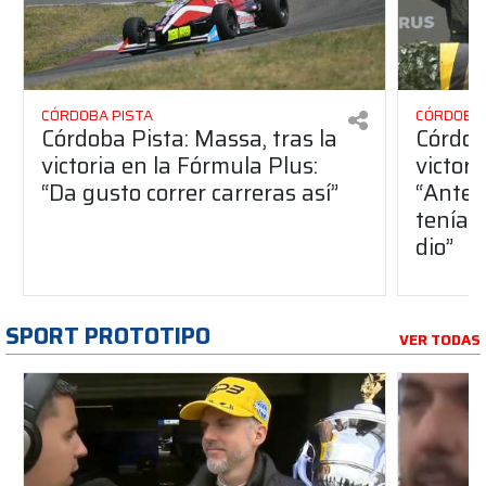
CÓRDOBA PISTA
CÓRDOBA 
Córdoba Pista: Massa, tras la
Córdob
victoria en la Fórmula Plus:
victor
“Da gusto correr carreras así”
“Antes
teníam
dio”
SPORT PROTOTIPO
VER TODAS