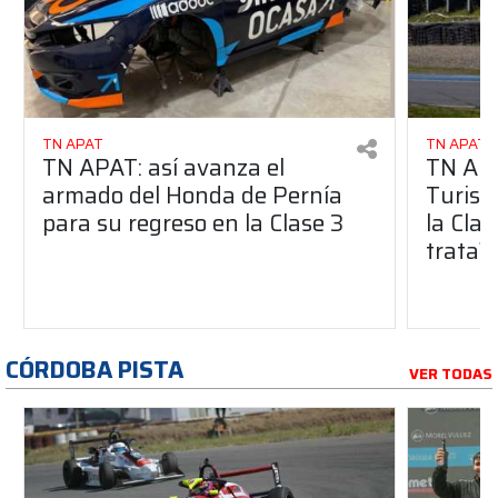
TN APAT
TN APAT
TN APAT: así avanza el
TN APA
armado del Honda de Pernía
Turism
para su regreso en la Clase 3
la Clas
trata?
CÓRDOBA PISTA
VER TODAS