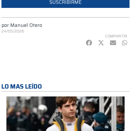
SUSCRIBIRME
por
Manuel Otero
24/05/2026
COMPARTIR
Facebook
Twitter
mail
Wh
LO MAS LEÍDO