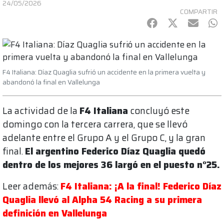
24/05/2026
COMPARTIR
Facebook
Twitter
mail
Wh
F4 Italiana: Díaz Quaglia sufrió un accidente en la primera vuelta y
abandonó la final en Vallelunga
La actividad de la
F4 Italiana
concluyó este
domingo con la tercera carrera, que se llevó
adelante entre el Grupo A y el Grupo C, y la gran
final.
El argentino Federico Díaz Quaglia quedó
dentro de los mejores 36 largó en el puesto n°25.
Leer además:
F4 Italiana: ¡A la final! Federico Díaz
Quaglia llevó al Alpha 54 Racing a su primera
definición en Vallelunga