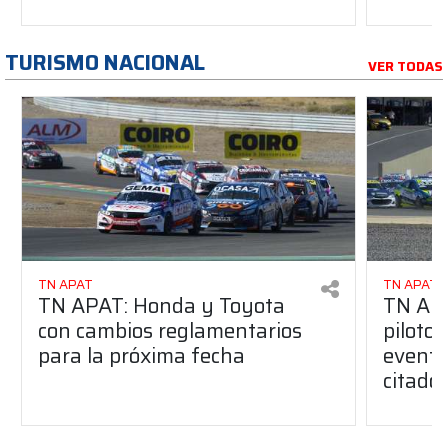
TURISMO NACIONAL
VER TODAS
TN APAT
TN APAT
TN APAT: Honda y Toyota
TN APA
con cambios reglamentarios
piloto 
para la próxima fecha
evento
citado