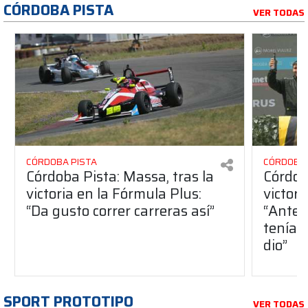
CÓRDOBA PISTA
VER TODAS
CÓRDOBA PISTA
CÓRDOBA 
Córdoba Pista: Massa, tras la
Córdob
victoria en la Fórmula Plus:
victor
“Da gusto correr carreras así”
“Antes
teníam
dio”
SPORT PROTOTIPO
VER TODAS