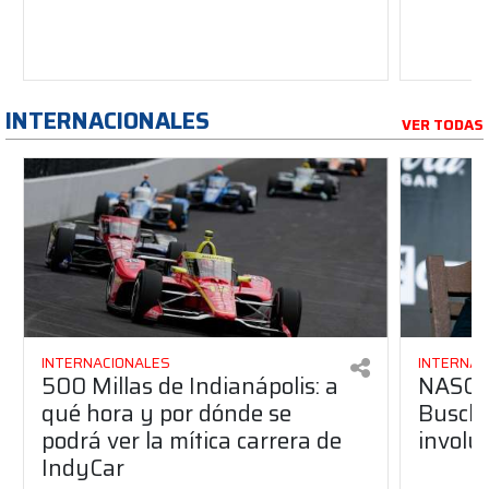
INTERNACIONALES
VER TODAS
INTERNACIONALES
INTERNAC
500 Millas de Indianápolis: a
NASCAR
qué hora y por dónde se
Busch 
podrá ver la mítica carrera de
involu
IndyCar