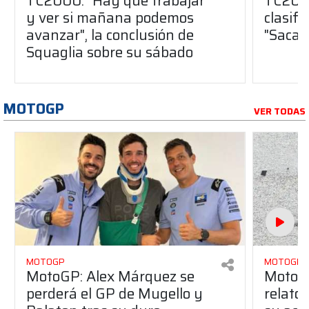
TC2000: "Hay que trabajar
TC2000
y ver si mañana podemos
clasifi
avanzar", la conclusión de
"Sacam
Squaglia sobre su sábado
MOTOGP
VER TODAS
MOTOGP
MOTOGP
MotoGP: Alex Márquez se
MotoGP
perderá el GP de Mugello y
relato