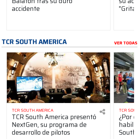
Balaton tras su duro
su acc
accidente
"Gritab
TCR SOUTH AMERICA
VER TODAS
TCR SOUTH AMERICA
TCR SOUT
TCR South America presentó
¿Por q
NextGen, su programa de
habilit
desarrollo de pilotos
South 