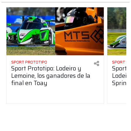
SPORT PROTOTIPO
SPORT P
Sport Prototipo: Lodeiro y
Sport 
Lemoine, los ganadores de la
Lodeir
final en Toay
Sprint